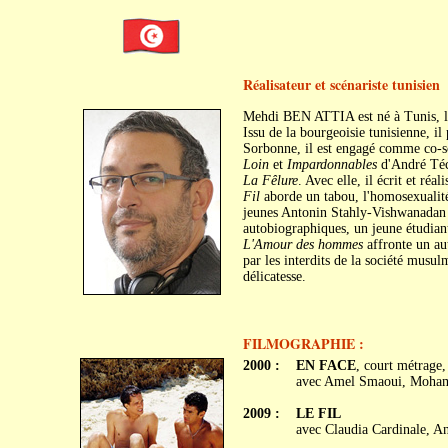
Réalisateur et scénariste tunisien
Mehdi BEN ATTIA est né à Tunis, l
Issu de la bourgeoisie tunisienne, il
Sorbonne, il est engagé comme co-s
Loin
et
Impardonnables
d'André Téch
La Fêlure
. Avec elle, il écrit et réa
Fil
aborde un tabou, l'homosexualit
jeunes Antonin Stahly-Vishwanadan
autobiographiques, un jeune étudiant
L'Amour des hommes
affronte un aut
par les interdits de la société musul
délicatesse.
FILMOGRAPHIE :
2000 :
EN FACE
, court métrage
avec Amel Smaoui, Mohamed
2009 :
LE FIL
avec Claudia Cardinale, A