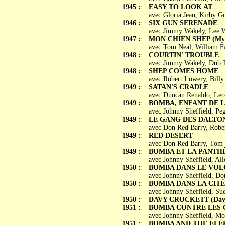
1945 :
EASY TO LOOK AT
avec Gloria Jean, Kirby G
1946 :
SIX GUN SERENADE
avec Jimmy Wakely, Lee W
1947 :
MON CHIEN SHEP (My 
avec Tom Neal, William F
1948 :
COURTIN' TROUBLE
avec Jimmy Wakely, Dub Ta
1948 :
SHEP COMES HOME
avec Robert Lowery, Billy
1949 :
SATAN'S CRADLE
avec Duncan Renaldo, Leo
1949 :
BOMBA, ENFANT DE LA 
avec Johnny Sheffield, Pe
1949 :
LE GANG DES DALTON 
avec Don Red Barry, Robe
1949 :
RED DESERT
avec Don Red Barry, Tom N
1949 :
BOMBA ET LA PANTHÈRE
avec Johnny Sheffield, All
1950 :
BOMBA DANS LE VOLCA
avec Johnny Sheffield, Do
1950 :
BOMBA DANS LA CITÉ 
avec Johnny Sheffield, Su
1950 :
DAVY CROCKETT (Davy C
1951 :
BOMBA CONTRE LES CH
avec Johnny Sheffield, M
1951 :
BOMBA AND THE ELE