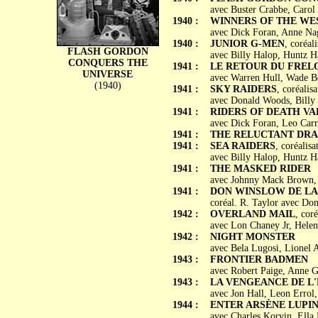
avec Buster Crabbe, Caro
1940 :
WINNERS OF THE WE
avec Dick Foran, Anne Na
1940 :
JUNIOR G-MEN
, coréal
FLASH GORDON
avec Billy Halop, Huntz Ha
CONQUERS THE
1941 :
LE RETOUR DU FRELON 
UNIVERSE
avec Warren Hull, Wade Bo
(1940)
1941 :
SKY RAIDERS
, coréalis
avec Donald Woods, Billy
1941 :
RIDERS OF DEATH VA
avec Dick Foran, Leo Carri
1941 :
THE RELUCTANT DR
1941 :
SEA RAIDERS
, coréalis
avec Billy Halop, Huntz H
1941 :
THE MASKED RIDER
avec Johnny Mack Brown, F
1941 :
DON WINSLOW DE LA MA
coréal. R. Taylor avec Don
1942 :
OVERLAND MAIL
, cor
avec Lon Chaney Jr, Helen
1942 :
NIGHT MONSTER
avec Bela Lugosi, Lionel 
1943 :
FRONTIER BADMEN
avec Robert Paige, Anne G
1943 :
LA VENGEANCE DE L'HO
avec Jon Hall, Leon Errol
1944 :
ENTER ARSÈNE LUPI
avec Charles Korvin, Ella 