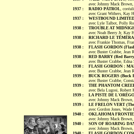
avec Johnny Mack Brown, 
1937 :
RADIO PATROL
, coréal
avec Grant Withers, Kay H
1937 :
WESTBOUND LIMITE
avec Lyle Talbot, Polly R
1938 :
TROUBLE AT MIDNIG
avec Noah Beery Jr, Kay H
1938 :
RICHARD LE TÉMÉRAIRE
avec Frankie Thomas, Fra
1938 :
FLASH GORDON (Flash G
avec Buster Crabbe, Jean 
1938 :
RED BARRY (Red Barry
avec Buster Crabbe, Edna 
1938 :
FLASH GORDON : MA
avec Buster Crabbe, Jean 
1939 :
BUCK ROGERS (Buck R
avec Buster Crabbe, Const
1939 :
THE PHANTOM CREE
avec Bela Lugosi, Robert 
1939 :
LA PISTE DE L'ORÉGON 
avec Johnny Mack Brown, L
1939 :
LE FRELON VERT (The 
avec Gordon Jones, Wade B
1940 :
OKLAHOMA FRONTIE
avec Johnny Mack Brown,
1940 :
SON OF ROARING DA
avec Johnny Mack Brown, 
1940 :
FLASH GORDON CONQ