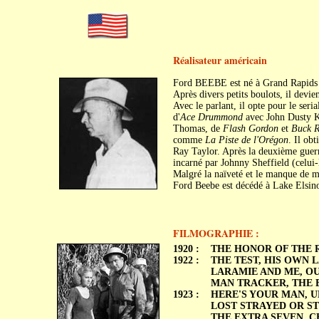
Réalisateur américain
Ford BEEBE est né à Grand Rapids 
Après divers petits boulots, il devien
Avec le parlant, il opte pour le seria
d'
Ace Drummond
avec John Dusty 
Thomas, de
Flash Gordon
et
Buck R
comme
La Piste de l'Orégon
. Il ob
Ray Taylor. Après la deuxième guerr
incarné par Johnny Sheffield (celui-
Malgré la naïveté et le manque de m
Ford Beebe est décédé à Lake Elsino
FILMOGRAPHIE :
1920 :
THE HONOR OF THE 
1922 :
THE TEST, HIS OWN 
LARAMIE AND ME, OUT
MAN TRACKER, THE 
1923 :
HERE'S YOUR MAN, U
LOST STRAYED OR ST
THE EXTRA SEVEN, C