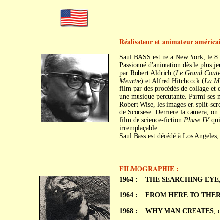
Réalisateur et animateur américa
Saul BASS est né à New York, le 8
Passionné d'animation dès le plus je
par Robert Aldrich (
Le Grand Coute
Meurtre
) et Alfred Hitchcock (
La Mo
film par des procédés de collage et d
une musique percutante. Parmi ses m
Robert Wise, les images en split-sc
de Scorsese. Derrière la caméra, on
film de science-fiction
Phase IV
qui
irremplaçable.
Saul Bass est décédé à Los Angeles, 
FILMOGRAPHIE :
1964 :
THE SEARCHING EYE
1964 :
FROM HERE TO THE
1968 :
WHY MAN CREATES
, 