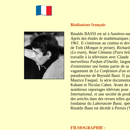
Réalisateur français
Rinaldo BASSI est né à Asnières-su
Après des études de mathématiques g
1961. Il s'intéresse au cinéma et dev
de Toth (
Morgan le pirate
), Richard
(
Le train
), René Clément (
Paris brûl
travaille à la télévision avec Claude
merveilleux Parfum d'Oseille
, large
d'exterminer une bonne partie de sa
vaguement de
La Confession d'un en
pseudonyme de Reynald Bassi. Il par
Maurice Fasquel, la série document
Kahane et Nicolas Cahen. Avant de di
nombreux reportages télévisés pour
International
, et une société de pro
des articles dans des revues telles q
fondateur du
Laboratoire Bassi
, spé
Rinaldo Bassi est décédé à Pertuis (
FILMOGRAPHIE :