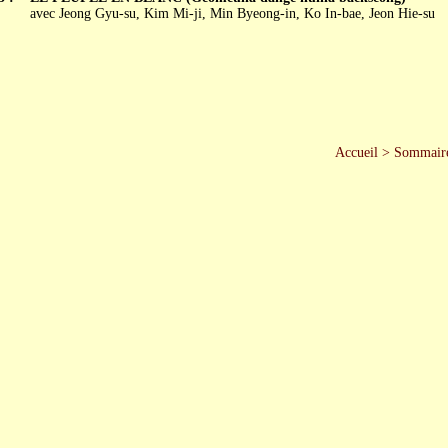
avec Jeong Gyu-su, Kim Mi-ji, Min Byeong-in, Ko In-bae, Jeon Hie-su
Accueil
>
Sommair