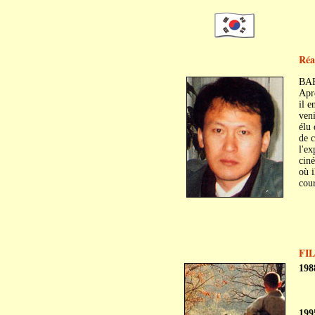
Réa
BAE
Aprè
il e
ven
élu 
de c
l'ex
ciné
où 
cour
FI
198
199