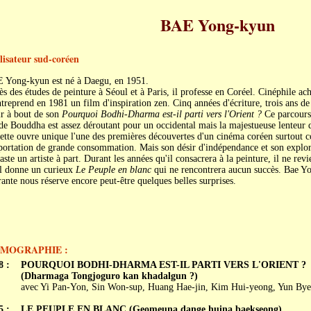
BAE Yong-kyun
lisateur sud-coréen
 Yong-kyun est né à Daegu, en 1951.
s des études de peinture à Séoul et à Paris, il professe en Coréel. Cinéphile ac
ntreprend en 1981 un film d'inspiration zen. Cinq années d'écriture, trois ans d
ir à bout de son
Pourquoi Bodhi-Dharma est-il parti vers l'Orient ?
Ce parcours 
de Bouddha est assez déroutant pour un occidental mais la majestueuse lenteur d
ette ouvre unique l'une des premières découvertes d'un cinéma coréen surtout c
portation de grande consommation. Mais son désir d'indépendance et son explora
aste un artiste à part. Durant les années qu'il consacrera à la peinture, il ne re
il donne un curieux
Le Peuple en blanc
qui ne rencontrera aucun succès. Bae Yo
ante nous réserve encore peut-être quelques belles surprises.
LMOGRAPHIE :
8 :
POURQUOI BODHI-DHARMA EST-IL PARTI VERS L'ORIENT ?
(Dharmaga Tongjoguro kan khadalgun ?)
avec Yi Pan-Yon, Sin Won-sup, Huang Hae-jin, Kim Hui-yeong, Yun Bye
5 :
LE PEUPLE EN BLANC (Geomeuna dange huina baekseong)