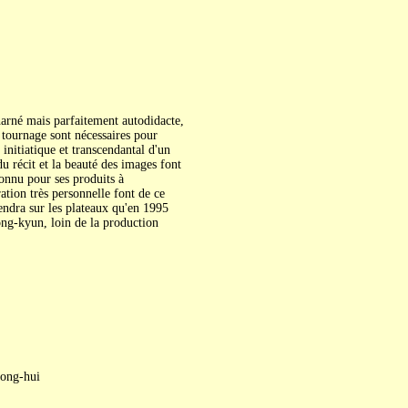
harné mais parfaitement autodidacte,
e tournage sont nécessaires pour
initiatique et transcendantal d'un
u récit et la beauté des images font
onnu pour ses produits à
tion très personnelle font de ce
viendra sur les plateaux qu'en 1995
ng-kyun, loin de la production
ong-hui