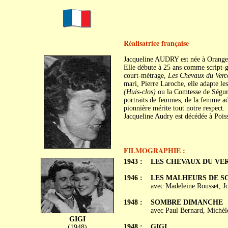
Réalisatrice française
Jacqueline AUDRY est née à Orange,
Elle débute à 25 ans comme script-g
court-métrage,
Les Chevaux du Verc
mari, Pierre Laroche, elle adapte le
(Huis-clos)
ou la Comtesse de Ségu
portraits de femmes, de la femme adu
pionnière mérite tout notre respect.
Jacqueline Audry est décédée à Poiss
FILMOGRAPHIE :
1943 :
LES CHEVAUX DU VE
1946 :
LES MALHEURS DE S
avec Madeleine Rousset, J
1948 :
SOMBRE DIMANCHE
avec Paul Bernard, Michèl
GIGI
1948 :
GIGI
(1948)