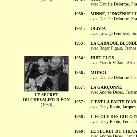
avec Danièle Delorme, Fra
1950 :
MINNE, L'INGÉNUE L
avec Danièle Delorme, Fra
1951 :
OLIVIA
avec Edwige Feuillère, S
1953 :
LA CARAQUE BLOND
avec Roger Pigaut, Franc
1954 :
HUIT CLOS
avec Franck Villard, Arlet
1956 :
MITSOU
avec Danièle Delorme, Fer
1957 :
LA GARÇONNE
avec Andrée Debar, Fernan
LE SECRET
DU CHEVALIER D'ÉON
1957 :
C'EST LA FAUTE D'A
(1960)
avec Dany Robin, Jacques 
1958 :
L'ÉCOLE DES COCOT
avec Dany Robin, Fernand 
1960 :
LE SECRET DU CHEVA
avec Andrée Debar, Dany Ro