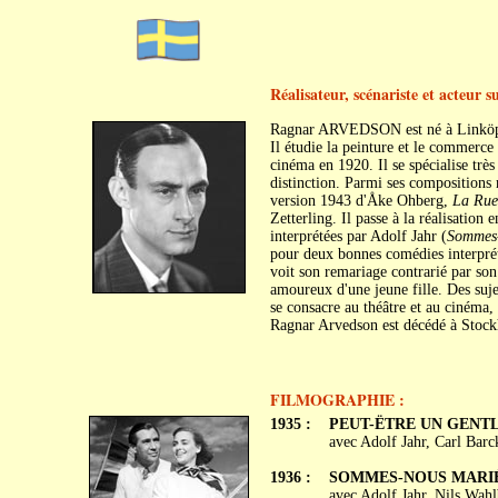
Réalisateur, scénariste et acteur s
Ragnar ARVEDSON est né à Linköpi
Il étudie la peinture et le commerce
cinéma en 1920. Il se spécialise trè
distinction. Parmi ses compositions
version 1943 d'Åke Ohberg,
La Rue
Zetterling. Il passe à la réalisation
interprétées par Adolf Jahr (
Sommes-
pour deux bonnes comédies interpr
voit son remariage contrarié par s
amoureux d'une jeune fille. Des sujet
se consacre au théâtre et au cinéma, 
Ragnar Arvedson est décédé à Stock
FILMOGRAPHIE :
1935 :
PEUT-ËTRE UN GENTLE
avec Adolf Jahr, Carl Bar
1936 :
SOMMES-NOUS MARIÉS ?
avec Adolf Jahr, Nils Wahl