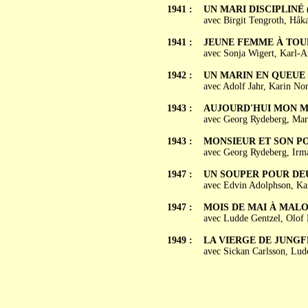
1941 :
UN MARI DISCIPLINÉ (S
avec Birgit Tengroth, Håk
1941 :
JEUNE FEMME À TOUR 
avec Sonja Wigert, Karl-
1942 :
UN MARIN EN QUEUE DE
avec Adolf Jahr, Karin No
1943 :
AUJOURD'HUI MON MARI
avec Georg Rydeberg, Marg
1943 :
MONSIEUR ET SON PORT
avec Georg Rydeberg, Irma 
1947 :
UN SOUPER POUR DEUX 
avec Edvin Adolphson, Ka
1947 :
MOIS DE MAI À MALO 
avec Ludde Gentzel, Olof
1949 :
LA VIERGE DE JUNGFRU
avec Sickan Carlsson, Lud