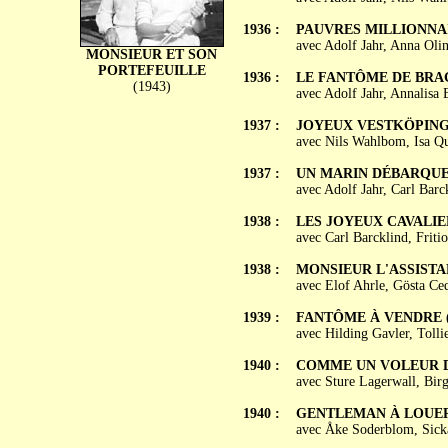
1936 :
PAUVRES MILLIONNAIRE
avec Adolf Jahr, Anna Oli
MONSIEUR ET SON
PORTEFEUILLE
1936 :
LE FANTÔME DE BRAGE
(1943)
avec Adolf Jahr, Annalisa 
1937 :
JOYEUX VESTKÖPING (L
avec Nils Wahlbom, Isa Qu
1937 :
UN MARIN DÉBARQUE (E
avec Adolf Jahr, Carl Barc
1938 :
LES JOYEUX CAVALIERS 
avec Carl Barcklind, Friti
1938 :
MONSIEUR L'ASSISTANT 
avec Elof Ahrle, Gösta Ced
1939 :
FANTÔME À VENDRE (Spö
avec Hilding Gavler, Toll
1940 :
COMME UN VOLEUR DAN
avec Sture Lagerwall, Bir
1940 :
GENTLEMAN À LOUER (
avec Åke Soderblom, Sick