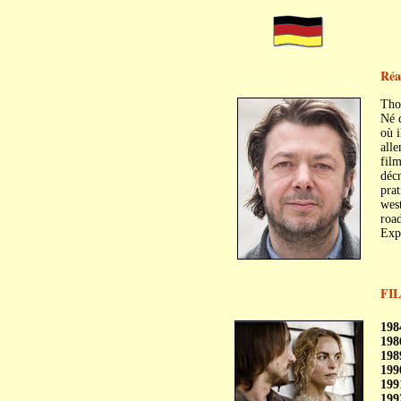
Réa
Tho
Né d
où i
alle
fil
décr
prat
wes
road
Expl
FI
C
C
198
198
198
199
199
199