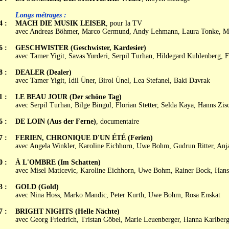
Longs métrages :
4 :
MACH DIE MUSIK LEISER
, pour la TV
avec Andreas Böhmer, Marco Germund, Andy Lehmann, Laura Tonke, Mi
6 :
GESCHWISTER (Geschwister, Kardesier)
avec Tamer Yigit, Savas Yurderi, Serpil Turhan, Hildegard Kuhlenberg, F
8 :
DEALER (Dealer)
avec Tamer Yigit, Idil Üner, Birol Ünel, Lea Stefanel, Baki Davrak
1 :
LE BEAU JOUR (Der schöne Tag)
avec Serpil Turhan, Bilge Bingul, Florian Stetter, Selda Kaya, Hanns Zis
6 :
DE LOIN (Aus der Ferne)
, documentaire
7 :
FERIEN, CHRONIQUE D'UN ÉTÉ (Ferien)
avec Angela Winkler, Karoline Eichhorn, Uwe Bohm, Gudrun Ritter, Anj
0 :
À L'OMBRE (Im Schatten)
avec Misel Maticevic, Karoline Eichhorn, Uwe Bohm, Rainer Bock, Hanss
3 :
GOLD (Gold)
avec Nina Hoss, Marko Mandic, Peter Kurth, Uwe Bohm, Rosa Enskat
7 :
BRIGHT NIGHTS (Helle Nächte)
avec Georg Friedrich, Tristan Göbel, Marie Leuenberger, Hanna Karlber