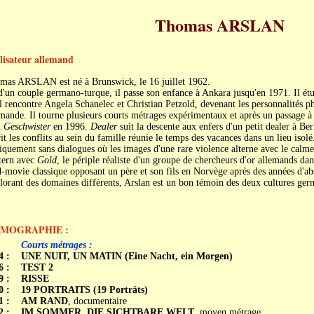
Thomas ARSLAN
lisateur allemand
mas ARSLAN est né à Brunswick, le 16 juillet 1962.
'un couple germano-turque, il passe son enfance à Ankara jusqu'en 1971. Il ét
l rencontre Angela Schanelec et Christian Petzold, devenant les personnalités p
mande. Il tourne plusieurs courts métrages expérimentaux et après un passage à l
m
Geschwister
en 1996.
Dealer
suit la descente aux enfers d'un petit dealer à Ber
it les conflits au sein du famille réunie le temps des vacances dans un lieu isol
iquement sans dialogues où les images d'une rare violence alterne avec le calme 
tern avec
Gold
, le périple réaliste d'un groupe de chercheurs d'or allemands da
-movie classique opposant un père et son fils en Norvège après des années d'ab
orant des domaines différents, Arslan est un bon témoin des deux cultures ger
LMOGRAPHIE :
Courts métrages :
4 :
UNE NUIT, UN MATIN (Eine Nacht, ein Morgen)
6 :
TEST 2
9 :
RISSE
0 :
19 PORTRAITS (19 Porträts)
1 :
AM RAND
, documentaire
2 :
IM SOMMER, DIE SICHTBARE WELT
, moyen métrage