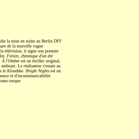
udie la mise en scène au Berlin DFF
hare de la nouvelle vague
a télévision, il signe son premier
lin.
Ferien, chronique d'un été
é.
À l'Ombre
est un thriller original,
ambiant. Le réalisateur s'essaie au
ns le Klondike.
Bright Nights
est un
sence et d'incommunicabilité.
mano-turque.