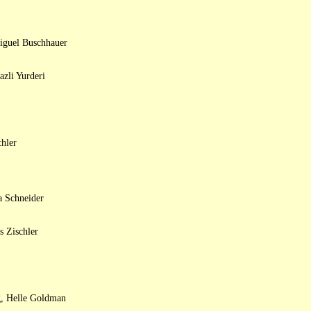
guel Buschhauer
azli Yurderi
chler
a Schneider
 Zischler
g, Helle Goldman