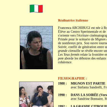
Réalisatrice italienne
Francesca ARCHIBUGI est née à Ro
Élève au Centro Sperimentale et de 
s'oriente vers l'écriture cinématogr
Primée pour le scénario de
Mignon e
de nombreux prix. Son ouvre tourne 
Soirée
, conflit de génération entre u
grande citrouille
se révèle encore un
Les Yeux fermés
relate la frontière e
pere
aborde les déboires des enfants 
cohérence.
FILMOGRAPHIE :
1988 :
MIGNON EST PARTIE
avec Stefania Sandrelli, F
1990 :
DANS LA SOIRÉE (Verso
avec Sandrine Bonnaire, Ma
1992 :
LA GRANDE CITROUILLE