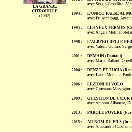
avec Sergio Castellito, V
LA GRANDE
CITROUILLE
1994 :
L'UNICO PAESE AL 
(1992)
avec Fr. Archibugi, Anton
1995 :
LES YEUX FERMÉS (Con g
avec Angela Molina, Stefan
1998 :
L'ALBERO DELLE PE
avec Valeria Golino, Sergi
2001 :
DEMAIN (Domani)
avec Marco Baliani, Ornell
2004 :
RENZO ET LUCIA (Renzo
avec Laura Morante, Paolo 
2006 :
LEZIONI DI VOLO
avec Giovanna Mezzogiorno
2009 :
QUESTION DE CŒUR (Qu
avec Antonio Albanese, Ki
2013 :
PAROLE POVERE (Parol
2015 :
AU NOM DU FILS (In nom
avec Alessandro Gassmann,