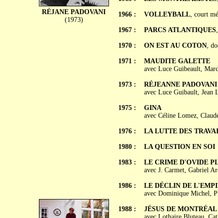
RÉJANE PADOVANI
1966 :
VOLLEYBALL
, court mé
(1973)
1967 :
PARCS ATLANTIQUES
1970 :
ON EST AU COTON
, d
1971 :
MAUDITE GALETTE
avec Luce Guibeault, Marc
1973 :
RÉJEANNE PADOVANI
avec Luce Guibault, Jean L
1975 :
GINA
avec Céline Lomez, Claude
1976 :
LA LUTTE DES TRAVA
1980 :
LA QUESTION EN SOI
1983 :
LE CRIME D'OVIDE P
avec J. Carmet, Gabriel A
1986 :
LE DÉCLIN DE L'EMP
avec Dominique Michel, Pi
1988 :
JÉSUS DE MONTRÉAL
avec Lothaire Bluteau, Cat