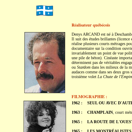
Réalisateur québécois
Denys ARCAND est né à Deschambaul
Il suit des études brillantes (licenc
réalise plusieurs courts métrages p
documentaire sur la condition ouvrièr
invariablement un point de vue politi
une pile de béton). Cinéaste importa
déterminent pas de véritables engag
ou
Stardom
dans les milieux de la m
audaces comme dans ses deux gros 
troisième volet
La Chute de l'Empir
FILMOGRAPHIE :
1962 :
SEUL OU AVEC D'AUT
1963 :
CHAMPLAIN
, court mét
1965 :
LA ROUTE DE L'OUES
1965 :
LES MONTRÉALISTES