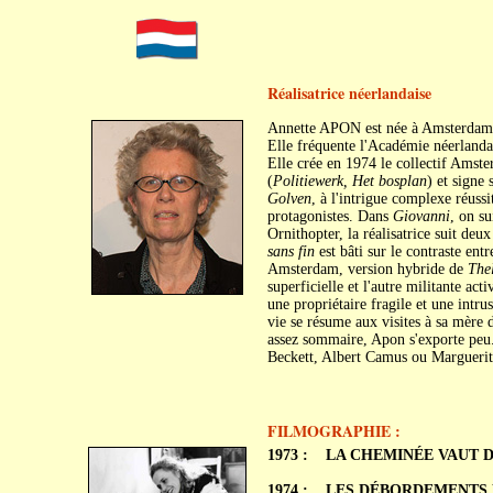
Réalisatrice néerlandaise
Annette APON est née à Amsterdam
Elle fréquente l'Académie néerland
Elle crée en 1974 le collectif Amst
(
Politiewerk, Het bosplan
) et signe
Golven
, à l'intrigue complexe réussi
protagonistes. Dans
Giovanni
, on s
Ornithopter, la réalisatrice suit de
sans fin
est bâti sur le contraste ent
Amsterdam, version hybride de
The
superficielle et l'autre militante act
une propriétaire fragile et une intr
vie se résume aux visites à sa mère d
assez sommaire, Apon s'exporte peu.
Beckett, Albert Camus ou Marguerit
FILMOGRAPHIE :
1973 :
LA CHEMINÉE VAUT DE L
1974 :
LES DÉBORDEMENTS DE