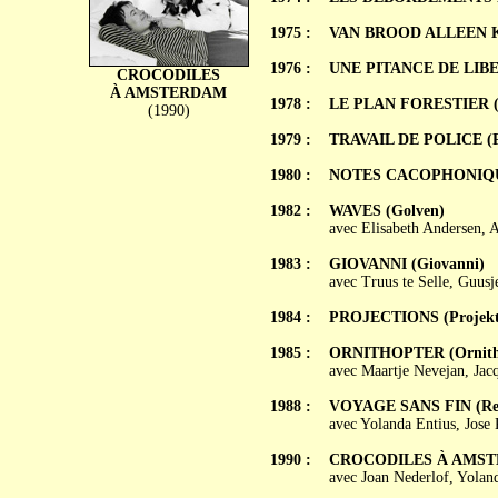
1975 :
VAN BROOD ALLEEN 
1976 :
UNE PITANCE DE LIBERT
CROCODILES
À AMSTERDAM
1978 :
LE PLAN FORESTIER (H
(1990)
1979 :
TRAVAIL DE POLICE (Po
1980 :
NOTES CACOPHONIQUES 
1982 :
WAVES (Golven)
avec Elisabeth Andersen, 
1983 :
GIOVANNI (Giovanni)
avec Truus te Selle, Guusj
1984 :
PROJECTIONS (Projekti
1985 :
ORNITHOPTER (Ornith
avec Maartje Nevejan, Jac
1988 :
VOYAGE SANS FIN (Reis
avec Yolanda Entius, Jose 
1990 :
CROCODILES À AMSTER
avec Joan Nederlof, Yolan