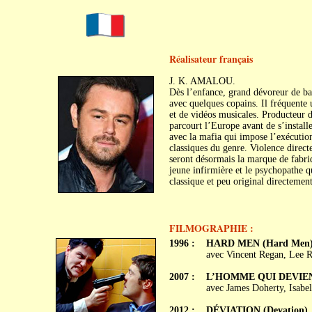
Réalisateur français
J. K. AMALOU.
Dès l’enfance, grand dévoreur de ban
avec quelques copains. Il fréquente
et de vidéos musicales. Producteur 
parcourt l’Europe avant de s’install
avec la mafia qui impose l’exécutio
classiques du genre. Violence direct
seront désormais la marque de fabr
jeune infirmière et le psychopathe q
classique et peu original directement
FILMOGRAPHIE :
1996 :
HARD MEN (Hard Men
avec Vincent Regan, Lee 
2007 :
L’HOMME QUI DEVIEND
avec James Doherty, Isabe
2012 :
DÉVIATION (Devation)