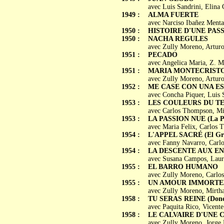
avec Luis Sandrini, Elina
1949 :
ALMA FUERTE
avec Narciso Ibañez Menta
1950 :
HISTOIRE D'UNE PASSIO
1950 :
NACHA REGULES
avec Zully Moreno, Arturo
1951 :
PECADO
avec Angelica Maria, Z. M
1951 :
MARIA MONTECRISTO (
avec Zully Moreno, Artur
1952 :
ME CASE CON UNA E
avec Concha Piquer, Luis S
1953 :
LES COULEURS DU TEMPS
avec Carlos Thompson, Mi
1953 :
LA PASSION NUE (La Pa
avec Maria Felix, Carlos 
1954 :
L'APPEL SACRÉ (El Gri
avec Fanny Navarro, Carlo
1954 :
LA DESCENTE AUX ENFER
avec Susana Campos, Laur
1955 :
EL BARRO HUMANO
avec Zully Moreno, Carlo
1955 :
UN AMOUR IMMORTEL (
avec Zully Moreno, Mirtha
1958 :
TU SERAS REINE (Done v
avec Paquita Rico, Vicent
1958 :
LE CALVAIRE D'UNE CO
avec Zully Moreno, Jorge 