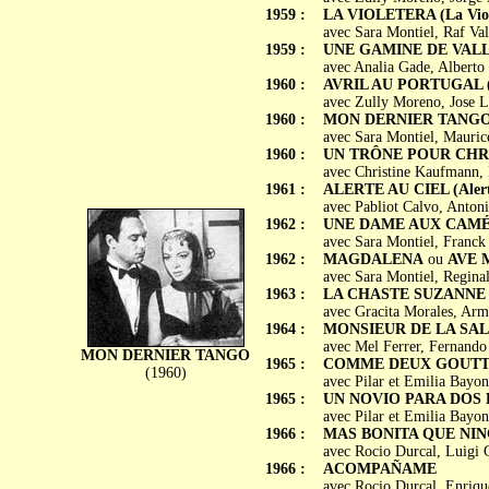
1959 :
LA VIOLETERA (La Viol
avec Sara Montiel, Raf Va
1959 :
UNE GAMINE DE VALLAD
avec Analia Gade, Alberto
1960 :
AVRIL AU PORTUGAL (
avec Zully Moreno, Jose L
1960 :
MON DERNIER TANGO (
avec Sara Montiel, Mauric
1960 :
UN TRÔNE POUR CHRIST
avec Christine Kaufmann, 
1961 :
ALERTE AU CIEL (Alerta
avec Pabliot Calvo, Anton
1962 :
UNE DAME AUX CAMÉLIA
avec Sara Montiel, Franck 
1962 :
MAGDALENA
ou
AVE M
avec Sara Montiel, Regina
1963 :
LA CHASTE SUZANNE (L
avec Gracita Morales, Arm
1964 :
MONSIEUR DE LA SALLE 
avec Mel Ferrer, Fernando
MON DERNIER TANGO
1965 :
COMME DEUX GOUTTES 
(1960)
avec Pilar et Emilia Bayo
1965 :
UN NOVIO PARA DOS
avec Pilar et Emilia Bayo
1966 :
MAS BONITA QUE NI
avec Rocio Durcal, Luigi 
1966 :
ACOMPAÑAME
avec Rocio Durcal, Enrique