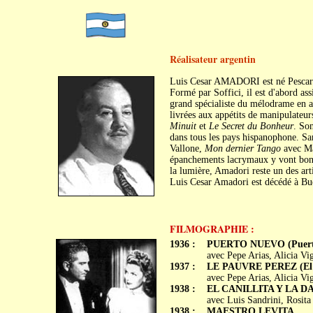
Réalisateur argentin
Luis Cesar AMADORI est né Pescara 
Formé par Soffici, il est d'abord ass
grand spécialiste du mélodrame en ac
livrées aux appétits de manipulateur
Minuit
et
Le Secret du Bonheur
. So
dans tous les pays hispanophone. Sa
Vallone,
Mon dernier Tango
avec Ma
épanchements lacrymaux y vont bon tr
la lumière, Amadori reste un des ar
Luis Cesar Amadori est décédé à Bue
FILMOGRAPHIE :
1936 :
PUERTO NUEVO (Puert
avec Pepe Arias, Alicia Vi
1937 :
LE PAUVRE PEREZ (El 
avec Pepe Arias, Alicia V
1938 :
EL CANILLITA Y LA 
avec Luis Sandrini, Rosit
1938 :
MAESTRO LEVITA