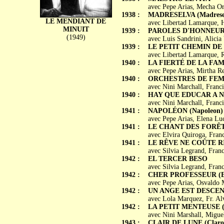
avec Pepe Arias, Mecha Ort
1938 :
MADRESELVA (Madrese
LE MENDIANT DE
avec Libertad Lamarque, H
MINUIT
1939 :
PAROLES D'HONNEUR (
(1949)
avec Luis Sandrini, Alicia
1939 :
LE PETIT CHEMIN DE L
avec Libertad Lamarque, R
1940 :
LA FIERTÉ DE LA FAMIL
avec Pepe Arias, Mirtha R
1940 :
ORCHESTRES DE FEMMES
avec Nini Marchall, Franc
1940 :
HAY QUE EDUCAR A N
avec Nini Marchall, Franci
1941 :
NAPOLÉON (Napoleon)
avec Pepe Arias, Elena L
1941 :
LE CHANT DES FORÊTS (
avec Elvira Quiroga, Franc
1941 :
LE RÊVE NE COÛTE RIEN
avec Silvia Legrand, Fran
1942 :
EL TERCER BESO
avec Silvia Legrand, Fran
1942 :
CHER PROFESSEUR (El 
avec Pepe Arias, Osvaldo 
1942 :
UN ANGE EST DESCENDU 
avec Lola Marquez, Fr. Al
1942 :
LA PETIT MENTEUSE (L
avec Nini Marshall, Migue
1943 :
CLAIR DE LUNE (Claro