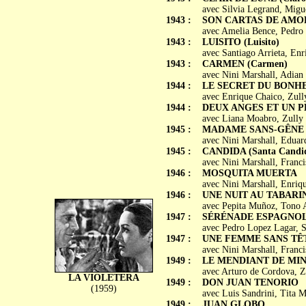
avec Silvia Legrand, Migu
1943 :
SON CARTAS DE AMO
avec Amelia Bence, Pedro 
1943 :
LUISITO (Luisito)
avec Santiago Arrieta, En
1943 :
CARMEN (Carmen)
avec Nini Marshall, Adian 
1944 :
LE SECRET DU BONHEU
avec Enrique Chaico, Zull
1944 :
DEUX ANGES ET UN PÊC
avec Liana Moabro, Zully
1945 :
MADAME SANS-GÊNE (M
avec Nini Marshall, Eduar
1945 :
CANDIDA (Santa Candi
avec Nini Marshall, Franci
1946 :
MOSQUITA MUERTA
avec Nini Marshall, Enriq
1946 :
UNE NUIT AU TABARIN (
avec Pepita Muñoz, Tono A
1947 :
SÉRÉNADE ESPAGNOLE 
avec Pedro Lopez Lagar, S
1947 :
UNE FEMME SANS TÊTE 
avec Nini Marshall, Franci
1949 :
LE MENDIANT DE MINUIT
avec Arturo de Cordova, Z
LA VIOLETERA
1949 :
DON JUAN TENORIO
(1959)
avec Luis Sandrini, Tita M
1949 :
JUAN GLOBO