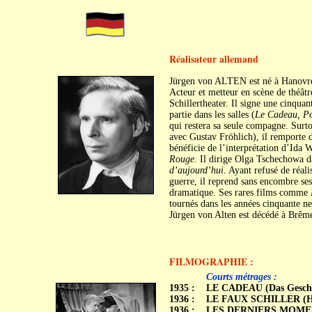
Réalisateur allemand
Jürgen von ALTEN est né à Hanovre,
Acteur et metteur en scène de théâtr
Schillertheater. Il signe une cinquan
partie dans les salles (
Le Cadeau, Pot
qui restera sa seule compagne. Surt
avec Gustav Fröhlich), il remporte
bénéficie de l’interprétation d’Ida 
Rouge
. Il dirige Olga Tschechowa 
d’aujourd’hui
. Ayant refusé de réal
guerre, il reprend sans encombre ses
dramatique. Ses rares films comme
tournés dans les années cinquante ne
Jürgen von Alten est décédé à Brême
FILMOGRAPHIE :
C
C
Courts métrages :
1935 :
LE CADEAU (Das Gesch
1936 :
LE FAUX SCHILLER (Hier
1936 :
LES DERNIERS MOMENTS