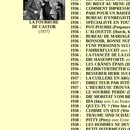
1936 :
DU BŒUF AU MENU (Da
1936 :
COMMENT IMPRESSIONN
1936 :
PARI POUR UN BAISER 
1936 :
BUREAU D’ENREGISTRE
LA FOURRURE
1936 :
SPÉCIALISTE EN TOUT (S
DE CASTOR
1936 :
POT-POURRI (Potpourr
(1937)
1936 :
L’ALOUETTE (Horch, hor
1936 :
BUREAU DE MARIAGE F
1936 :
BONSOIR, BONNE NUIT 
1936 :
FÜNF PERSONEN SUC
1936 :
FAHRERFLUCHT
avec H
1936 :
LA FIANCÉE DE LA LO
1936 :
DIE HASENPFORTE
ave
1936 :
LES CRÂNES ÉPAIS (Die
1936 :
BEZIRKVERTRETER 
1936 :
BESSERER HERR SUC
1937 :
LA CUILLÈRE EN ARGENT
1937 :
DIRECTEUR PAR INTÉRIM
1937 :
L’HEUREUSE TROUVAILL
1938 :
LE SOURIRE PERDU (Das
1938 :
DIE MORITAT VOM B
1938 :
IDA (Ida)
avec Leo Peuker
1938 :
QUI ES-TU ? (Wer bist d
1938 :
COMME UN ŒUF (Wie ei
1938 :
TRÄUME SIND SCHÄ
1938 :
PITTY (Pitty)
avec Ernst
1938 :
LES HOMMES NE DEVRAI
1938 :
PETIT INTERMEZZO (Kle