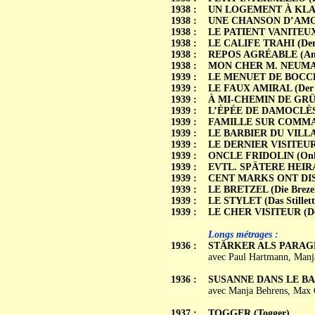
1938 :
UN LOGEMENT À KLAWU
1938 :
UNE CHANSON D’AMOUR 
1938 :
LE PATIENT VANITEUX (
1938 :
LE CALIFE TRAHI (Der 
1938 :
REPOS AGRÉABLE (Ang
1938 :
MON CHER M. NEUMANN 
1939 :
LE MENUET DE BOCCHER
1939 :
LE FAUX AMIRAL (Der f
1939 :
À MI-CHEMIN DE GRÜNE
1939 :
L’ÉPÉE DE DAMOCLÈS (
1939 :
FAMILLE SUR COMMANDE
1939 :
LE BARBIER DU VILLAG
1939 :
LE DERNIER VISITEUR D
1939 :
ONCLE FRIDOLIN (Onke
1939 :
EVTL. SPÄTERE HEI
1939 :
CENT MARKS ONT DISPA
1939 :
LE BRETZEL (Die Breze
1939 :
LE STYLET (Das Stillett
1939 :
LE CHER VISITEUR (Der
Longs métrages :
1936 :
STÄRKER ALS PARA
avec Paul Hartmann, Manja
1936 :
SUSANNE DANS LE BAIN
avec Manja Behrens, Max G
1937 :
TOGGER (Togger)