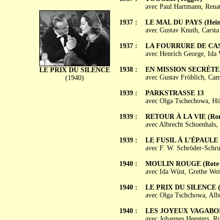
avec Paul Hartmann, Renat
1937 :
LE MAL DU PAYS (Hei
avec Gustav Knuth, Carsta
1937 :
LA FOURRURE DE CAST
avec Henrich George, Ida W
1938 :
EN MISSION SECRÈTE (I
LE PRIX DU SILENCE
avec Gustav Fröhlich, Cam
(1940)
1939 :
PARKSTRASSE 13
avec Olga Tschechowa, Hil
1939 :
RETOUR À LA VIE (Roma
avec Albrecht Schoenhals,
1939 :
LE FUSIL À L’ÉPAULE (
avec F. W. Schröder-Schr
1940 :
MOULIN ROUGE (Rote 
avec Ida Wüst, Grethe Wei
1940 :
LE PRIX DU SILENCE (
avec Olga Tschchowa, Albr
1940 :
LES JOYEUX VAGABONDS
avec Johannes Heesters, R