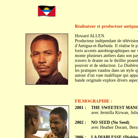
Réalisateur et producteur antigua
Howard ALLEN.
Producteur indépendant de télévisio
d'Antigua-et-Barbuda. Il réalise le 
forts accents autobiographiques sur 
monte plusieurs ateliers dans son p
travers le drame ou le thriller pose
pouvoir et de séduction.
La Diables
les pratiques vaudou dans un style 
autour d'un vase maléfique qui appa
bande originale explore divers aspec
FILMOGRAPHIE :
2001 :
THE SWEETEST MANGO 
avec Jermilla Kirwan, Jul
2002 :
NO SEED (No Seed)
avec Heather Doram, Bern
2006 :
LA DIABLESSE (Diabless