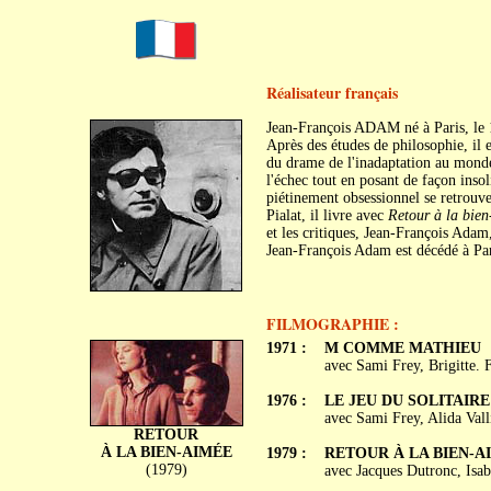
Réalisateur français
Jean-François ADAM né à Paris, le 
Après des études de philosophie, il e
du drame de l'inadaptation au monde
l'échec tout en posant de façon insoli
piétinement obsessionnel se retrouv
Pialat, il livre avec
Retour à la bie
et les critiques, Jean-François Adam
Jean-François Adam est décédé à Par
FILMOGRAPHIE :
1971 :
M COMME MATHIEU
avec Sami Frey, Brigitte. 
1976 :
LE JEU DU SOLITAIRE
avec Sami Frey, Alida Vall
RETOUR
À LA BIEN-AIMÉE
1979 :
RETOUR À LA BIEN-A
(1979)
avec Jacques Dutronc, Isab