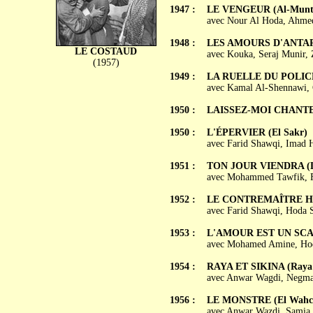
1947 :
LE VENGEUR (Al-Munt
avec Nour Al Hoda, Ahme
1948 :
LES AMOURS D'ANTAR E
LE COSTAUD
avec Kouka, Seraj Munir, 
(1957)
1949 :
LA RUELLE DU POLICHI
avec Kamal Al-Shennawi,
1950 :
LAISSEZ-MOI CHANTER 
1950 :
L'ÉPERVIER (El Sakr)
avec Farid Shawqi, Imad 
1951 :
TON JOUR VIENDRA (L
avec Mohammed Tawfik, 
1952 :
LE CONTREMAÎTRE HAS
avec Farid Shawqi, Hoda 
1953 :
L'AMOUR EST UN SCAN
avec Mohamed Amine, Hod
1954 :
RAYA ET SIKINA (Raya 
avec Anwar Wagdi, Negma
1956 :
LE MONSTRE (El Wahc
avec Anwar Wazdi, Samia