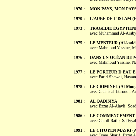
1970 :
MON PAYS, MON PAYS (
1970 :
L'AUBE DE L'ISLAM (Faj
1973 :
TRAGÉDIE ÉGYPTIEN
avec Muhammad Al-Araby,
1975 :
LE MENTEUR (Al-kadd
avec Mahmoud Yassine, M
1976 :
DANS UN OCÉAN DE MIEL 
avec Mahmoud Yassine, Nab
1977 :
LE PORTEUR D'EAU ES
avec Farid Shawqi, Hassan
1978 :
LE CRIMINEL (Al Moug
avec Chams al-Baroudi, A
1981 :
AL QADISIYA
avec Ezzat Al-Alayli, Soa
1986 :
LE COMMENCEMENT (A
avec Gamil Ratib, Safiyy
1991 :
LE CITOYEN MASRI (Al
avec Omar Sharif, Ezzat 