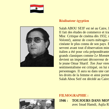
Réalisateur égyptien
Salah ABOU SEIF est né au Caire, l
Il fait des études de commerce et tra
Misr. Critique de cinéma dès 1932, 
Volonté
), auteur de courts métrages 
cinéaste le plus connu de son pays. B
servent avant tout d'observation min
italien a été pour cela prépondérant
grands classiques comme
Le Monstr
devient un important découvreur de 
le jeune Omar Sharif.
Ton Jour vien
sentimentalisme est critiqué, on lui r
personnages. Il aura su dans une car
les droits de la femme et ainsi porter
Salah Abou Seif est décédé au Caire,
FILMOGRAPHIE :
1946 :
TOUJOURS DANS MON C
avec Imad Hamdi, Aqila R