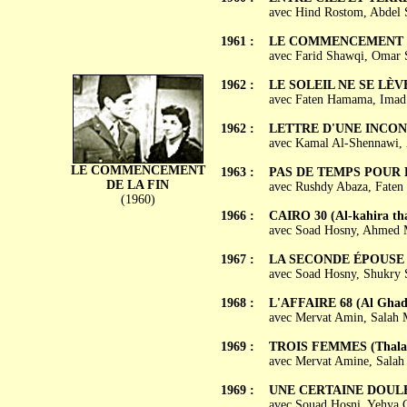
avec Hind Rostom, Abdel 
1961 :
LE COMMENCEMENT DE 
avec Farid Shawqi, Omar 
1962 :
LE SOLEIL NE SE LÈVER
avec Faten Hamama, Imad
1962 :
LETTRE D'UNE INCONNU
avec Kamal Al-Shennawi, 
LE COMMENCEMENT
1963 :
PAS DE TEMPS POUR L
DE LA FIN
avec Rushdy Abaza, Faten
(1960)
1966 :
CAIRO 30 (Al-kahira tha
avec Soad Hosny, Ahmed 
1967 :
LA SECONDE ÉPOUSE (Al
avec Soad Hosny, Shukry
1968 :
L'AFFAIRE 68 (Al Ghad
avec Mervat Amin, Salah 
1969 :
TROIS FEMMES (Thalat
avec Mervat Amine, Salah 
1969 :
UNE CERTAINE DOULEU
avec Souad Hosni, Yehya 