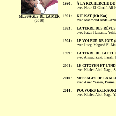
1990 :
À LA RECHERCHE DE S
avec Nour El-Cherif, Ali 
1991 :
KIT KAT (Kit Kat)
MESSAGES DE LA MER
avec Mahmoud Abdel-Aziz,
(2010)
1993 :
LA TERRE DES RÊVES (
avec Faten Hamama, Yehi
1994 :
LE VOLEUR DE JOIE (Sa
avec Lucy, Magued El-Ma
1999 :
LA TERRE DE LA PEUR 
avec Ahmad Zaki, Farah, 
2001 :
LE CITOYEN ET L'INDI
avec Khaled Abol-Naga, S
2010 :
MESSAGES DE LA MER (Ra
avec Asser Yaseen, Basma
2014 :
POUVOIRS EXTRAORDIN
avec Khaled Abol-Naga, Y