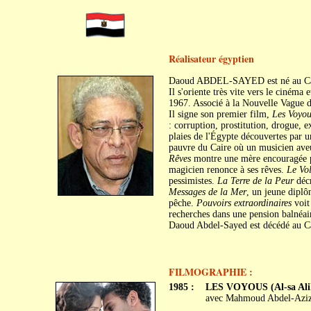
Réalisateur égyptien
Daoud ABDEL-SAYED est né au Cai
Il s'oriente très vite vers le cinéma
1967. Associé à la Nouvelle Vague de
Il signe son premier film,
Les Voyou
: corruption, prostitution, drogue, e
plaies de l'Égypte découvertes par 
pauvre du Caire où un musicien aveu
Rêves
montre une mère encouragée pa
magicien renonce à ses rêves.
Le Vol
pessimistes.
La Terre de la Peur
décr
Messages de la Mer
, un jeune diplô
pêche.
Pouvoirs extraordinaires
voit 
recherches dans une pension balnéai
Daoud Abdel-Sayed est décédé au Ca
FILMOGRAPHIE :
1985 :
LES VOYOUS (Al-sa Ali
avec Mahmoud Abdel-Aziz