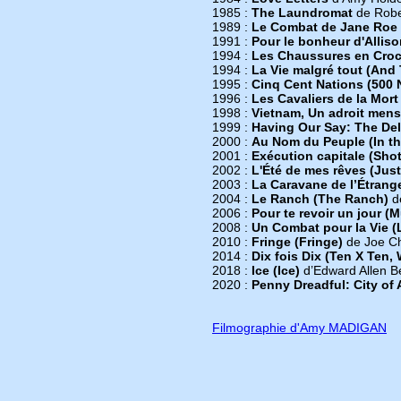
1985 :
The Laundromat
de Robe
1989 :
Le Combat de Jane Roe 
1991 :
Pour le bonheur d'Allis
1994 :
Les Chaussures en Croc
1994 :
La Vie malgré tout (And
1995 :
Cinq Cent Nations (500 
1996 :
Les Cavaliers de la Mort
1998 :
Vietnam, Un adroit mens
1999 :
Having Our Say: The Dela
2000 :
Au Nom du Peuple (In th
2001 :
Exécution capitale (Shot
2002 :
L'Été de mes rêves (Jus
2003 :
La Caravane de l’Étrange
2004 :
Le Ranch (The Ranch)
d
2006 :
Pour te revoir un jour (
2008 :
Un Combat pour la Vie (
2010 :
Fringe (Fringe)
de Joe Ch
2014 :
Dix fois Dix (Ten X Ten
2018 :
Ice (Ice)
d’Edward Allen B
2020 :
Penny Dreadful: City of
Filmographie d'Amy MADIGAN