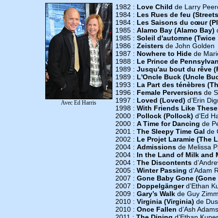
1982 :
Love Child
de Larry Peer
1984 :
Les Rues de feu (Streets
1984 :
Les Saisons du cœur (Pl
1985 :
Alamo Bay (Alamo Bay)
d
1985 :
Soleil d'automne (Twice 
1986 :
Zeisters
de John Golden
1987 :
Nowhere to Hide
de Mari
1988 :
Le Prince de Pennsylvan
1989 :
Jusqu'au bout du rêve (
1989 :
L'Oncle Buck (Uncle Bu
1993 :
La Part des ténèbres (Th
1996 :
Female Perversions
de Su
1997 :
Loved (Loved)
d’Erin Di
Avec Ed Harris
1998 :
With Friends Like These.
2000 :
Pollock (Pollock)
d’Ed Ha
2000 :
A Time for Dancing
de Pe
2001 :
The Sleepy Time Gal
de 
2002 :
Le Projet Laramie (The L
2004 :
Admissions
de Melissa P
2004 :
In the Land of Milk and
2004 :
The Discontents
d’Andre
2005 :
Winter Passing
d’Adam 
2007 :
Gone Baby Gone (Gone
2007 :
Doppelgänger
d’Ethan K
2009 :
Gary’s Walk
de Guy Zim
2010 :
Virginia (Virginia)
de Dust
2010 :
Once Fallen
d’Ash Adam
2011 :
The Dining
d’Ethan Kuper