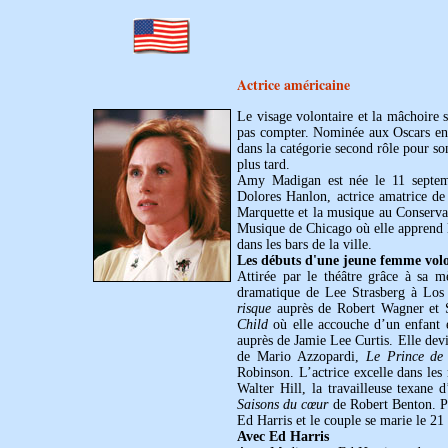
Actrice américaine
Le visage volontaire et la mâchoire
pas compter. Nominée aux Oscars e
dans la catégorie second rôle pour s
plus tard.
Amy Madigan est née le 11 septemb
Dolores Hanlon, actrice amatrice de t
Marquette et la musique au Conserva
Musique de Chicago où elle apprend l
dans les bars de la ville.
Les débuts d'une jeune femme volo
Attirée par le théâtre grâce à sa 
dramatique de Lee Strasberg à Los 
risque
auprès de Robert Wagner et S
Child
où elle accouche d’un enfant 
auprès de Jamie Lee Curtis. Elle dev
de Mario Azzopardi,
Le Prince de
Robinson. L’actrice excelle dans le
Walter Hill, la travailleuse texane d
Saisons du cœur
de Robert Benton. Pe
Ed Harris et le couple se marie le 21
Avec Ed Harris