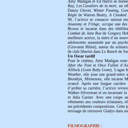
Amy Madigan et Ed Harris se donneron
Bay, Les Cavaliers de la mort
, un t
Danny Glover,
Winter Passing, Go
Règle
de Warren Beatty,
A Crooked
90, l’actrice se consacre surtout en
Anatomy
et
Fringe
, occupe une des
Brown et incarne dans des téléfi
Combat de Jane Roe
de Gregory Hobl
meilleure actrice, la mère d’un nou
adolescente assassinée par un psyc
(Giovanni Ribisi), auteur du scénari
de club libertin dans
Le Ranch
de Su
Un Oscar tardif
Pour le cinéma, Amy Madigan reste p
After the Past
et
Once Fallen
d’As
Affleck (
Gone Baby Gone
), Logan M
Weather
, elle joue une grand-mère a
Brooklyn, Minnesota
, elle incarne 
avancé. Après une longue carrière 
d’arrêter sa carrière, l’actrice rev
Walker-Silverman et en incarnant la
et Julia Garner. Avec une coupe au
vêtements aux couleurs éclatantes,
ses précédentes compositions. Cette 
envisage de retrouver Gladys dans un
FILMOGRAPHIE :