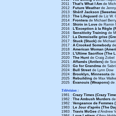
2011 :
That's What I Am
de Mich
2012 :
Future Weather
de Jenny 
2013 :
Shérif Jackson (Sweetwa
2013 :
The Lifeguard
de Liz W. 
2014 :
Frontera
de Michael Berr
2014 :
Shirin in Love
de Ramin 
2016 :
L'Exception à la Règle (
2016 :
Sensitivity Training
de Me
2017 :
La Demoiselle grise (Gr
2017 :
Stuck (Stuck)
de Michael
2017 :
A Crooked Somebody
de
2018 :
American Woman (Amer
2019 :
L’Ultime Sacrifice (The 
2020 :
The Hunt
de Craig Zobel
2021 :
Affamés (Antlers)
de Sco
2023 :
Go for Grandma
de Sabri
2024 :
Bull Street
de Lynn Dow
2024 :
Brooklyn, Minnesota
de 
2025 :
Rebuilding
de Max Walke
2025 :
Évanouis (Weapons)
de 
Télévision :
1981 :
Crazy Times (Crazy Time
1982 :
The Ambush Murders
de 
1982 :
Vengeance de Femmes (
1983 :
Le Jour d'après (The Day
1983 :
Travis McGee
d’Andrew V
1984 :
Love Letters
d’Amy Hold