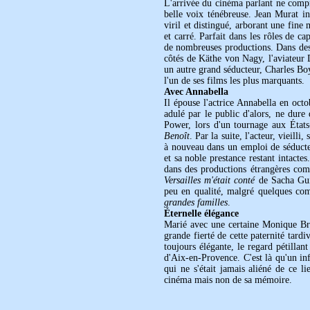
L'arrivée du cinéma parlant ne compr
belle voix ténébreuse. Jean Murat in
viril et distingué, arborant une fine
et carré. Parfait dans les rôles de ca
de nombreuses productions. Dans des 
côtés de Käthe von Nagy, l'aviateur 
un autre grand séducteur, Charles Boy
l'un de ses films les plus marquants.
Avec Annabella
Il épouse l'actrice Annabella en octo
adulé par le public d'alors, ne dur
Power, lors d'un tournage aux État
Benoît
. Par la suite, l'acteur, vieill
à nouveau dans un emploi de séduct
et sa noble prestance restant intacte
dans des productions étrangères c
Versailles m'était conté
de Sacha Guit
peu en qualité, malgré quelques com
grandes familles
.
Éternelle élégance
Marié avec une certaine Monique Bra
grande fierté de cette paternité tard
toujours élégante, le regard pétillan
d'Aix-en-Provence. C'est là qu'un inf
qui ne s'était jamais aliéné de ce li
cinéma mais non de sa mémoire.