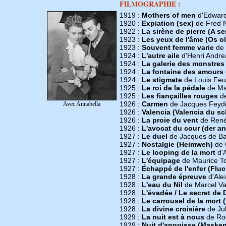
FILMOGRAPHIE :
1919 :
Mothers of men
d'Edward
1920 :
Expiation (sex)
de Fred N
1922 :
La sirène de pierre (A se
1923 :
Les yeux de l'âme (Os o
1923 :
Souvent femme varie
de 
1924 :
L'autre aile
d'Henri Andre
1924 :
La galerie des monstres
1924 :
La fontaine des amours
1924 :
Le stigmate
de Louis Feui
1925 :
Le roi de la pédale
de Ma
1925 :
Les fiançailles rouges
de
1926 :
Carmen
de Jacques Feyd
Avec Annabella
1926 :
Valencia (Valencia du sch
1926 :
La proie du vent
de René
1926 :
L'avocat du cour (der a
1927 :
Le duel
de Jacques de Bar
1927 :
Nostalgie (Heimweh)
de 
1927 :
Le looping de la mort
d'A
1927 :
L'équipage
de Maurice T
1927 :
Échappé de l'enfer (Fluc
1928 :
La grande épreuve
d'Ale
1928 :
L'eau du Nil
de Marcel Va
1928 :
L'évadée / Le secret de 
1928 :
Le carrousel de la mort 
1928 :
La divine croisière
de Jul
1929 :
La nuit est à nous
de Ro
1929 :
Nuit d'angoisse (Masken