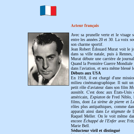
Acteur français
Avec sa prunelle verte et le visage 
entre les années 20 et 30. La voix so
son charme sportif.
Jean Robert Édouard Murat voit le jou
dans sa ville natale, puis à Rennes,
Murat débute une carrière de journal
Quand la Première Guerre Mondiale écla
dans l'aviation, et sera même blessé 
Débuts aux USA
En 1918, il est chargé d'une missio
milieu cinématographique. Il suit un
petit rôle d'aviateur dans son film
Mo
aussitôt. C'est donc aux États-Unis
américain,
Expiaton
de Fred Niblo, i
films, dont
La sirène de pierre
et
L
rôles plus antipathiques, comme da
apparaît ainsi dans
Le stigmate
de L
Raquel Meller. On le voit même da
encore
Échappé de l'Enfer
avec Frit
Marie Bell.
Séducteur viril et distingué