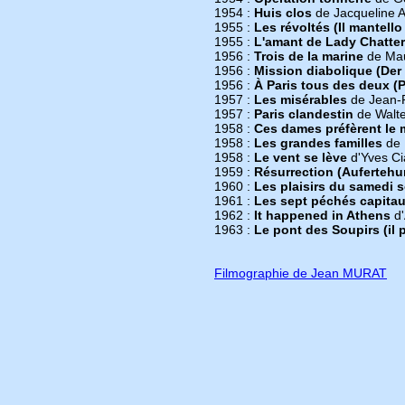
1954 :
Huis clos
de Jacqueline 
1955 :
Les révoltés (Il mantello
1955 :
L'amant de Lady Chatter
1956 :
Trois de la marine
de Mau
1956 :
Mission diabolique (Der
1956 :
À Paris tous des deux (P
1957 :
Les misérables
de Jean-
1957 :
Paris clandestin
de Walt
1958 :
Ces dames préfèrent le
1958 :
Les grandes familles
de 
1958 :
Le vent se lève
d'Yves C
1959 :
Résurrection (Aufertehu
1960 :
Les plaisirs du samedi so
1961 :
Les sept péchés capitau
1962 :
It happened in Athens
d'
1963 :
Le pont des Soupirs (il 
Filmographie de Jean MURAT