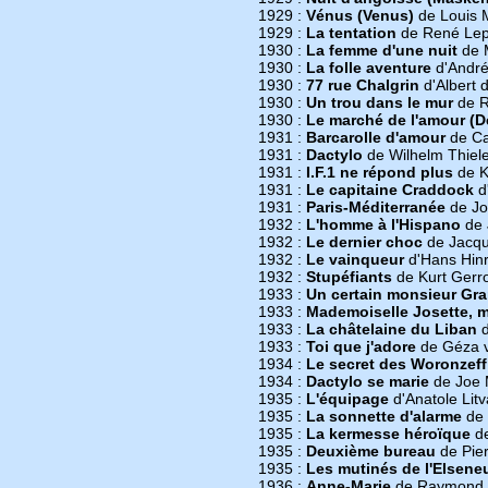
1929 :
Vénus (Venus)
de Louis 
1929 :
La tentation
de René Lep
1930 :
La femme d'une nuit
de M
1930 :
La folle aventure
d'André
1930 :
77 rue Chalgrin
d'Albert d
1930 :
Un trou dans le mur
de R
1930 :
Le marché de l'amour (D
1931 :
Barcarolle d'amour
de Ca
1931 :
Dactylo
de Wilhelm Thiel
1931 :
I.F.1 ne répond plus
de Ka
1931 :
Le capitaine Craddock
d
1931 :
Paris-Méditerranée
de Jo
1932 :
L'homme à l'Hispano
de 
1932 :
Le dernier choc
de Jacqu
1932 :
Le vainqueur
d'Hans Hinr
1932 :
Stupéfiants
de Kurt Gerr
1933 :
Un certain monsieur Gra
1933 :
Mademoiselle Josette, 
1933 :
La châtelaine du Liban
d
1933 :
Toi que j'adore
de Géza vo
1934 :
Le secret des Woronzeff
1934 :
Dactylo se marie
de Joe 
1935 :
L'équipage
d'Anatole Litv
1935 :
La sonnette d'alarme
de 
1935 :
La kermesse héroïque
de
1935 :
Deuxième bureau
de Pier
1935 :
Les mutinés de l'Elsene
1936 :
Anne-Marie
de Raymond 