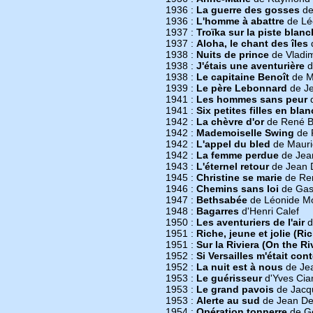
1936 :
La guerre des gosses
de
1936 :
L'homme à abattre
de Lé
1937 :
Troïka sur la piste blan
1937 :
Aloha, le chant des îles
1938 :
Nuits de prince
de Vladimi
1938 :
J'étais une aventurière
d
1938 :
Le capitaine Benoît
de M
1939 :
Le père Lebonnard
de Je
1941 :
Les hommes sans peur
d
1941 :
Six petites filles en blan
1942 :
La chèvre d'or
de René B
1942 :
Mademoiselle Swing
de R
1942 :
L'appel du bled
de Mauri
1942 :
La femme perdue
de Jea
1943 :
L'éternel retour
de Jean 
1945 :
Christine se marie
de Ren
1946 :
Chemins sans loi
de Gas
1947 :
Bethsabée
de Léonide M
1948 :
Bagarres
d'Henri Calef
1950 :
Les aventuriers de l'air
d
1951 :
Riche, jeune et jolie (Ri
1951 :
Sur la Riviera (On the Ri
1952 :
Si Versailles m'était con
1952 :
La nuit est à nous
de Jea
1953 :
Le guérisseur
d'Yves Cia
1953 :
Le grand pavois
de Jacq
1953 :
Alerte au sud
de Jean De
1954 :
Opération tonnerre
de G