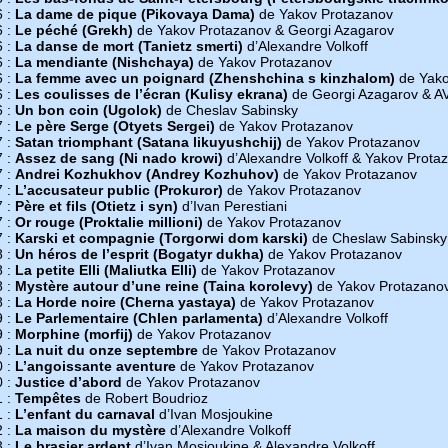
6 :
La dame de pique (Pikovaya Dama)
de Yakov Protazanov
6 :
Le péché (Grekh)
de Yakov Protazanov & Georgi Azagarov
6 :
La danse de mort (Tanietz smerti)
d’Alexandre Volkoff
6 :
La mendiante (Nishchaya)
de Yakov Protazanov
6 :
La femme avec un poignard (Zhenshchina s kinzhalom)
de Yako
6 :
Les coulisses de l’écran (Kulisy ekrana)
de Georgi Azagarov & AV
6 :
Un bon coin (Ugolok)
de Cheslav Sabinsky
7 :
Le père Serge (Otyets Sergei)
de Yakov Protazanov
7 :
Satan triomphant (Satana likuyushchij)
de Yakov Protazanov
7 :
Assez de sang (Ni nado krowi)
d’Alexandre Volkoff & Yakov Prota
7 :
Andrei Kozhukhov (Andrey Kozhuhov)
de Yakov Protazanov
7 :
L’accusateur public (Prokuror)
de Yakov Protazanov
7 :
Père et fils (Otietz i syn)
d’Ivan Perestiani
7 :
Or rouge (Proktalie millioni)
de Yakov Protazanov
7 :
Karski et compagnie (Torgorwi dom karski)
de Cheslaw Sabinsky
8 :
Un héros de l’esprit (Bogatyr dukha)
de Yakov Protazanov
8 :
La petite Elli (Maliutka Elli)
de Yakov Protazanov
8 :
Mystère autour d’une reine (Taina korolevy)
de Yakov Protazano
8 :
La Horde noire (Cherna yastaya)
de Yakov Protazanov
9 :
Le Parlementaire (Chlen parlamenta)
d’Alexandre Volkoff
9 :
Morphine (morfij)
de Yakov Protazanov
9 :
La nuit du onze septembre
de Yakov Protazanov
0 :
L’angoissante aventure
de Yakov Protazanov
0 :
Justice d’abord
de Yakov Protazanov
1 :
Tempêtes
de Robert Boudrioz
1 :
L’enfant du carnaval
d’Ivan Mosjoukine
2 :
La maison du mystère
d’Alexandre Volkoff
3 :
Le brasier ardent
d’Ivan Mosjoukine & Alexandre Volkoff