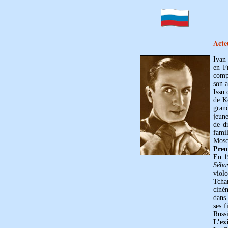
Acte
Ivan
en F
comp
son a
Issu 
de K
grand
jeune
de d
fami
Mosc
Prem
En 1
Séba
viol
Tcha
ciném
dans 
ses f
Russi
L’exi