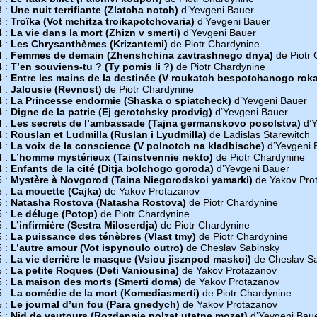
3 :
Une nuit terrifiante (Zlatcha notch)
d’Yevgeni Bauer
3 :
Troïka (Vot mchitza troikapotchovaria)
d’Yevgeni Bauer
4 :
La vie dans la mort (Zhizn v smerti)
d’Yevgeni Bauer
4 :
Les Chrysanthèmes (Krizantemi)
de Piotr Chardynine
4 :
Femmes de demain (Zhenshchina zavtrashnego dnya)
de Piotr 
4 :
T’en souviens-tu ? (Ty pomis li ?)
de Piotr Chardynine
4 :
Entre les mains de la destinée (V roukatch bespotchanogo roka
4 :
Jalousie (Revnost)
de Piotr Chardynine
4 :
La Princesse endormie (Shaska o spiatcheck)
d’Yevgeni Bauer
4 :
Digne de la patrie (Ej gerotchsky prodvig)
d’Yevgeni Bauer
4 :
Les secrets de l’ambassade (Tajna germanskovo posolstva)
d’Y
4 :
Rouslan et Ludmilla (Ruslan i Lyudmilla)
de Ladislas Starewitch
4 :
La voix de la conscience (V polnotch na kladbische)
d’Yevgeni 
4 :
L’homme mystérieux (Tainstvennie nekto)
de Piotr Chardynine
4 :
Enfants de la cité (Ditja bolchogo goroda)
d’Yevgeni Bauer
5 :
Mystère à Novgorod (Taina Niegorodskoi yamarki)
de Yakov Pro
5 :
La mouette (Cajka)
de Yakov Protazanov
5 :
Natasha Rostova (Natasha Rostova)
de Piotr Chardynine
5 :
Le déluge (Potop)
de Piotr Chardynine
5 :
L’infirmière (Sestra Miloserdja)
de Piotr Chardynine
5 :
La puissance des ténèbres (Vlast tmy)
de Piotr Chardynine
5 :
L’autre amour (Vot ispynoulo outro)
de Cheslav Sabinsky
5 :
La vie derrière le masque (Vsiou jisznpod maskoi)
de Cheslav S
5 :
La petite Roques (Deti Vaniousina)
de Yakov Protazanov
5 :
La maison des morts (Smerti doma)
de Yakov Protazanov
5 :
La comédie de la mort (Komediasmerti)
de Piotr Chardynine
5 :
Le journal d’un fou (Para gnedych)
de Yakov Protazanov
5 :
Nid de vautours (Rozdennie polzat utatne mozet)
d’Yevgeni Bau