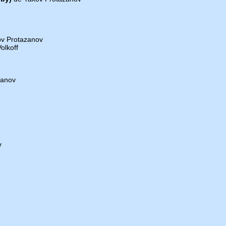
v Protazanov
olkoff
zanov
v