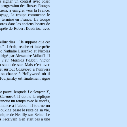
à signer un contrat avec Josef
a progression des Russes Rouges
ciens, à émigrer vers la France,
oyage, la troupe commence le
a terminé en France. La troupe
atros dans les anciens locaux de
mpête
de Robert Boudrioz, avec
lluc dira : "Je suppose que cet
 Il écrit, réalise et interprète
ec Nathalie Lissenko et Nicolas
dirigé par Alexandre Volkoff. Il
ns
Feu Mathias Pascal
, Victor
statut de star. Mais c’est avec
et surtout
Casanova
à l’univers
er sa chance à Hollywood où il
ourjansky est finalement signé
ne parmi lesquels
Le Sergent X,
 Carnaval
. Il donne la réplique
 renoue un temps avec le succès,
mance à l’alcool. Il tourne un
ukine passe le reste de sa vie,
linique de Neuilly-sur-Seine. Le
l'écrivain n'en était pas à une