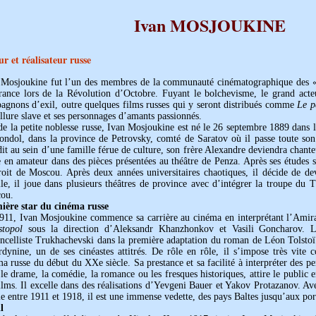
Ivan MOSJOUKINE
ur et réalisateur russe
 Mosjoukine fut l’un des membres de la communauté cinématographique des «
rance lors de la Révolution d’Octobre. Fuyant le bolchevisme, le grand act
agnons d’exil, outre quelques films russes qui y seront distribués comme
Le p
llure slave et ses personnages d’amants passionnés.
de la petite noblesse russe, Ivan Mosjoukine est né le 26 septembre 1889 dans l
ondol, dans la province de Petrovsky, comté de Saratov où il passe toute son 
it au sein d’une famille férue de culture, son frère Alexandre deviendra chante
 en amateur dans des pièces présentées au théâtre de Penza. Après ses études se
roit de Moscou. Après deux années universitaires chaotiques, il décide de d
lle, il joue dans plusieurs théâtres de province avec d’intégrer la troupe du
ou.
ière star du cinéma russe
911, Ivan Mosjoukine commence sa carrière au cinéma en interprétant l’Amir
stopol
sous la direction d’Aleksandr Khanzhonkov et Vasili Goncharov. 
oncelliste Trukhachevski dans la première adaptation du roman de Léon Tolsto
rdynine, un de ses cinéastes attitrés. De rôle en rôle, il s’impose très vite
a russe du début du XXe siècle. Sa prestance et sa facilité à interpréter des pe
le drame, la comédie, la romance ou les fresques historiques, attire le public 
ilms. Il excelle dans des réalisations d’Yevgeni Bauer et Yakov Protazanov. Av
e entre 1911 et 1918, il est une immense vedette, des pays Baltes jusqu’aux por
l