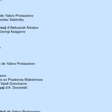
de Yakov Protazanov
eslav Sabinsky
dou)
d’Aleksandr Arkatov
Georgi Azagarov
y
)
de Yakov Protazanov
arov
e av Praskovia Maksimova
Vasili Goncharov
ya)
d’A. Dvoretski
oby)
de Yakov Protazanov