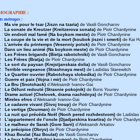
MOGRAPHIE :
ts métrages :
 :
Ma vie pour le tsar (Jiszn na tzaria)
de Vasili Goncharov
 :
La sonate de Kreutzer (Kreitzerova sonata)
de Piotr Chardynine
 :
Un endroit mal famé (Na boykom meste)
de Piotr Chardynine
 :
La coupe de la vie et de la mort (koubok jiszni i smerti)
de Kai H
 :
L’arrivée du printemps (Vesenniy potok)
de Piotr Chardynine
 :
Dans un lieu animé (Na boykom meste)
de Piotr Chardynine
2 :
Les Frères brigands (Bietja rabotchniki)
de Vasili Goncharov
2 :
Les Frères (Bratja)
de Piotr Chardynine
2 :
Le sort du paysan (Krejstjanskaia dolia)
de Vasili Goncharov
2 :
Terrible vengeance (Strashnaya mest)
de Ladislas Starewitch
2 :
Le Quartier ouvrier (Rabotchaya slobodka)
de Piotr Chardynine
2 :
Guerre et paix (Vojna i mir)
de Piotr Chardynine
2 :
La Bru (Snotchack)
d’Aleksandr Ivanov-Gai
2 :
Le Défunt redouté (Strasnie pokojnik)
de Boris Youriev
2 :
Drame actuel (Chelovek, drama nachidnya)
de Piotr Chardynine
2 :
Mireles efros
d’Aleksandr Ivanov-Gai
2 :
Le cadavre vivant (Givoj troup)
de Piotr Chardynine
2 :
Le vertige (Dourman)
de Piotr Chardynine
3 :
La nuit qui précéda Noël (Noch pered rozhdestvom)
de Ladislas
3 :
L’appartement de l’oncle (Djadjarskina kvartira)
de Piotr Chardyn
3 :
Le malheur de Sarah (Gore Sarri)
d’Aleksandr Arkatov
3 :
Le précipice (Obryv)
de Piotr Chardynine
3 :
Khaz Boulat (Xaz Boulat)
de Vasili Goncharov
3 :
Le faux billet (Falchivi koupon)
de Piotr Chardynine