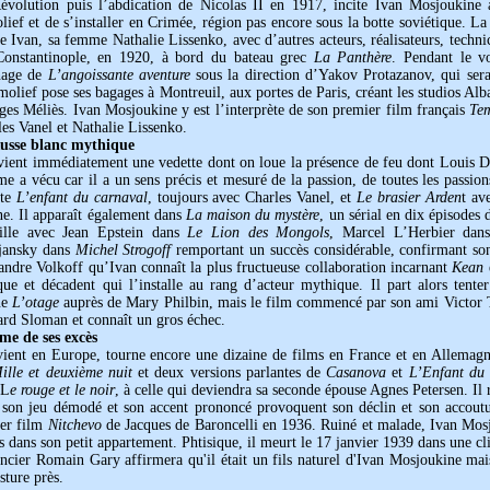
évolution puis l’abdication de Nicolas II en 1917, incite Ivan Mosjoukine 
ief et de s’installer en Crimée, région pas encore sous la botte soviétique. L
e Ivan, sa femme Nathalie Lissenko, avec d’autres acteurs, réalisateurs, techni
Constantinople, en 1920, à bord du bateau grec
La Panthère
. Pendant le v
nage de
L’angoissante aventure
sous la direction d’Yakov Protazanov, qui ser
olief pose ses bagages à Montreuil, aux portes de Paris, créant les studios Alb
es Méliès. Ivan Mosjoukine y est l’interprète de son premier film français
Te
es Vanel et Nathalie Lissenko.
usse blanc mythique
vient immédiatement une vedette dont on loue la présence de feu dont Louis De
 a vécu car il a un sens précis et mesuré de la passion, de toutes les passions."
ite
L’enfant du carnaval
, toujours avec Charles Vanel, et
Le brasier Arden
t av
ne. Il apparaît également dans
La maison du mystère
, un sérial en dix épisodes 
aille avec Jean Epstein dans
Le Lion des Mongols
, Marcel L’Herbier da
jansky dans
Michel Strogoff
remportant un succès considérable, confirmant son 
andre Volkoff qu’Ivan connaît la plus fructueuse collaboration incarnant
Kean
que et décadent qui l’installe au rang d’acteur mythique. Il part alors tent
ne
L’otage
auprès de Mary Philbin, mais le film commencé par son ami Victor T
rd Sloman et connaît un gros échec.
ime de ses excès
evient en Europe, tourne encore une dizaine de films en France et en Allemag
ille et deuxième nuit
et deux versions parlantes de
Casanova
et
L’Enfant du
 L
e rouge et le noir
, à celle qui deviendra sa seconde épouse Agnes Petersen. Il
 son jeu démodé et son accent prononcé provoquent son déclin et son accoutu
ier film
Nitchevo
de Jacques de Baroncelli en 1936. Ruiné et malade, Ivan Mosjo
s dans son petit appartement. Phtisique, il meurt le 17 janvier 1939 dans une c
cier Romain Gary affirmera qu'il était un fils naturel d'Ivan Mosjoukine mais 
ture près.