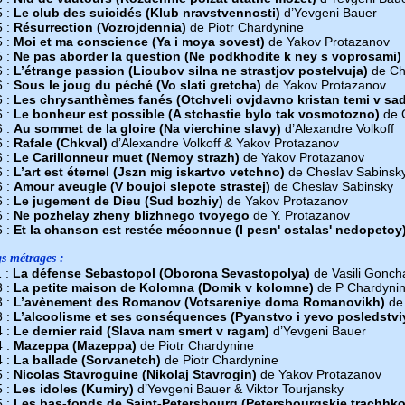
5 :
Le club des suicidés (Klub nravstvennosti)
d’Yevgeni Bauer
5 :
Résurrection (Vozrojdennia)
de Piotr Chardynine
5 :
Moi et ma conscience (Ya i moya sovest)
de Yakov Protazanov
5 :
Ne pas aborder la question (Ne podkhodite k ney s voprosami)
6 :
L’étrange passion (Lioubov silna ne strastjov postelvuja)
de Ch
6 :
Sous le joug du péché (Vo slati gretcha)
de Yakov Protazanov
6 :
Les chrysanthèmes fanés (Otchveli ovjdavno kristan temi v sa
6 :
Le bonheur est possible (A stchastie bylo tak vosmotozno)
de 
6 :
Au sommet de la gloire (Na vierchine slavy)
d’Alexandre Volkoff
6 :
Rafale (Chkval)
d’Alexandre Volkoff & Yakov Protazanov
6 :
Le Carillonneur muet (Nemoy strazh)
de Yakov Protazanov
6 :
L’art est éternel (Jszn mig iskartvo vetchno)
de Cheslav Sabinsk
6 :
Amour aveugle (V boujoi slepote strastej)
de Cheslav Sabinsky
6 :
Le jugement de Dieu (Sud bozhiy)
de Yakov Protazanov
6 :
Ne pozhelay zheny blizhnego tvoyego
de Y. Protazanov
6 :
Et la chanson est restée méconnue (I pesn' ostalas' nedopetoy
s métrages :
 :
La défense Sebastopol (Oborona Sevastopolya)
de Vasili Gonch
3 :
La petite maison de Kolomna (Domik v kolomne)
de P Chardynin
3 :
L’avènement des Romanov (Votsareniye doma Romanovikh)
de 
3 :
L’alcoolisme et ses conséquences (Pyanstvo i yevo posledstvi
4 :
Le dernier raid (Slava nam smert v ragam)
d’Yevgeni Bauer
4 :
Mazeppa (Mazeppa)
de Piotr Chardynine
4 :
La ballade (Sorvanetch)
de Piotr Chardynine
5 :
Nicolas Stavroguine (Nikolaj Stavrogin)
de Yakov Protazanov
5 :
Les idoles (Kumiry)
d’Yevgeni Bauer & Viktor Tourjansky
5 :
Les bas-fonds de Saint-Petersbourg (Petersbourgskie trachhk