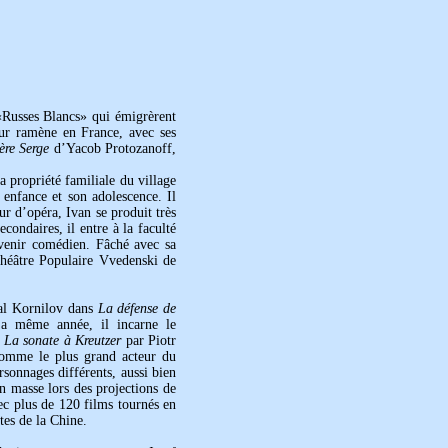
Russes Blancs» qui émigrèrent
eur ramène en France, avec ses
ère Serge
d’Yacob Protozanoff,
a propriété familiale du village
enfance et son adolescence. Il
ur d’opéra, Ivan se produit très
condaires, il entre à la faculté
evenir comédien. Fâché avec sa
 Théâtre Populaire Vvedenski de
al Kornilov dans
La défense de
La même année, il incarne le
ï
La sonate à Kreutzer
par Piotr
 comme le plus grand acteur du
rsonnages différents, aussi bien
en masse lors des projections de
ec plus de 120 films tournés en
tes de la Chine.