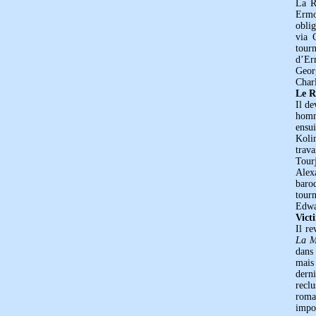
La R
Ermol
oblig
via 
tour
d’Erm
Georg
Charl
Le R
Il de
homme
ensu
Koli
trav
Tour
Alex
baro
tour
Edwa
Vict
Il r
La M
dans
mais
dern
reclu
roman
impos