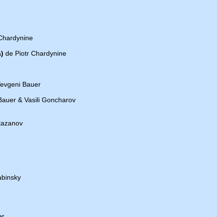
Chardynine
)
de Piotr Chardynine
evgeni Bauer
Bauer & Vasili Goncharov
tazanov
abinsky
er