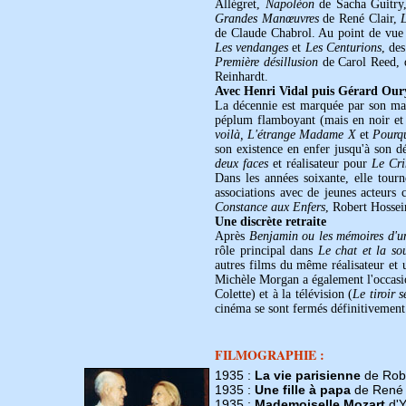
Allégret,
Napoléon
de Sacha Guitr
Grandes Manœuvres
de René Clair,
de Claude Chabrol. Au point de vue i
Les vendanges
et
Les Centurions
, de
Première désillusion
de Carol Reed, 
Reinhardt.
Avec Henri Vidal puis Gérard Our
La décennie est marquée par son mar
péplum flamboyant (mais en noir et
voilà, L'étrange Madame X
et
Pourqu
son existence en enfer jusqu'à son 
deux faces
et réalisateur pour
Le Cri
Dans les années soixante, elle tou
associations avec de jeunes acteur
Constance aux Enfers
, Robert Hosse
Une discrète retraite
Après
Benjamin ou les mémoires d'u
rôle principal dans
Le chat et la sou
autres films du même réalisateur et u
Michèle Morgan a également l'occasio
Colette) et à la télévision (
Le tiroir 
cinéma se sont fermés définitivement.
FILMOGRAPHIE :
1935 :
La vie parisienne
de Rob
1935 :
Une fille à papa
de René 
1935 :
Mademoiselle Mozart
d'Y