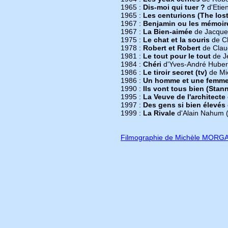
1965 :
Dis-moi qui tuer ?
d'Etie
1965 :
Les centurions (The lo
1967 :
Benjamin ou les mémoir
1967 :
La Bien-aimée
de Jacques
1975 :
Le chat et la souris
de C
1978 :
Robert et Robert
de Claud
1981 :
Le tout pour le tout
de Je
1984 :
Chéri
d'Yves-André Hubert
1986 :
Le tiroir secret (tv)
de Mic
1986 :
Un homme et une femme,
1990 :
Ils vont tous bien (Stann
1995 :
La Veuve de l'architecte
1997 :
Des gens si bien élevés
1999 :
La Rivale
d'Alain Nahum (
Filmographie de Michèle MORG