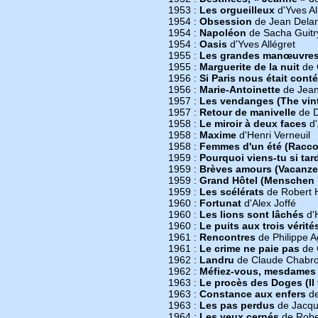
1953 :
Les orgueilleux
d'Yves Al
1954 :
Obsession
de Jean Dela
1954 :
Napoléon
de Sacha Guitr
1954 :
Oasis
d'Yves Allégret
1955 :
Les grandes manœuvre
1955 :
Marguerite de la nuit
de 
1956 :
Si Paris nous était conté
1956 :
Marie-Antoinette
de Jean
1957 :
Les vendanges (The vin
1957 :
Retour de manivelle
de D
1958 :
Le miroir à deux faces
d'
1958 :
Maxime
d'Henri Verneuil
1958 :
Femmes d'un été (Raccon
1959 :
Pourquoi viens-tu si tar
1959 :
Brèves amours (Vacanze
1959 :
Grand Hôtel (Menschen i
1959 :
Les scélérats
de Robert 
1960 :
Fortunat
d'Alex Joffé
1960 :
Les lions sont lâchés
d'H
1960 :
Le puits aux trois vérité
1961 :
Rencontres
de Philippe A
1961 :
Le crime ne paie pas
de 
1962 :
Landru
de Claude Chabro
1962 :
Méfiez-vous, mesdames 
1963 :
Le procès des Doges (Il 
1963 :
Constance aux enfers
de
1963 :
Les pas perdus
de Jacqu
1964 :
Les yeux cernés
de Robe