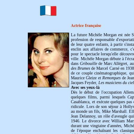
Actrice française
La future Michèle Morgan est née Si
profession de responsable d'exporta
de leur quatre enfants, à partir s'in
enclin aux affaires de commerce, c'e
pour le spectacle lorsqu'elle découv
ville. Michèle Morgan débute à l'écra
dans
Gribouille
de Marc Allégret, au
des Brumes
de Marcel Carné en 1938 
de ce couple cinématographique, qui
Maurice Gleize et
Remorques
de Jean
Jacques Feyder,
Les musiciens du ciel
Avec ses yeux-là
Dès le début de l'occupation Alle
quelques films, parmi lesquels
Cap
Casablanca, et exécute quelques pas
ridicule. Lors de son séjour à Hol
au monde un fils, Mike Marshall. Ell
Jean Delannoy, un rôle d'aveugle qui 
1946. Le divorce avec William Marsh
durant une vingtaine d'années, Michèl
de l'époque enchaînant les classi