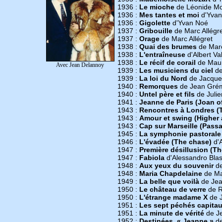
1936 :
Le mioche
de Léonide M
1936 :
Mes tantes et moi
d'Yvan
1936 :
Gigolette
d'Yvan Noé
1937 :
Gribouille
de Marc Allégr
1937 :
Orage
de Marc Allégret
1938 :
Quai des brumes
de Mar
1938 :
L'entraîneuse
d'Albert Va
1938 :
Le récif de corail
de Maur
Avec Jean Delannoy
1939 :
Les musiciens du ciel
de
1939 :
La loi du Nord
de Jacque
1940 :
Remorques
de Jean Grém
1940 :
Untel père et fils
de Julie
1941 :
Jeanne de Paris (Joan of
1943 :
Rencontres à Londres (
1943 :
Amour et swing (Higher 
1943 :
Cap sur Marseille (Passa
1945 :
La symphonie pastorale
1946 :
L'évadée (The chase)
d'A
1947 :
Première désillusion (The
1947 :
Fabiola
d'Alessandro Blas
1948 :
Aux yeux du souvenir
de
1948 :
Maria Chapdelaine
de Ma
1949 :
La belle que voilà
de Jea
1950 :
Le château de verre
de R
1950 :
L'étrange madame X
de J
1951 :
Les sept péchés capitau
1951 :
La minute de vérité
de J
1952 :
Destinées, « Jeanne »
de