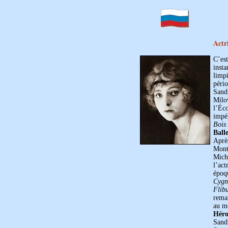
Actr
C’est
insta
limpi
péri
Sand
Milo
l’Éc
impé
Bois
Ball
Après
Mont
Mich
l’act
époq
Cygn
Flibu
rema
au m
Héro
Sand