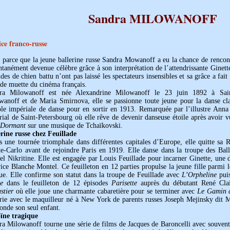
Sandra MILOWANOFF
ice franco-russe
 parce que la jeune ballerine russe Sandra Mowanoff a eu la chance de rencont
ntanément devenue célèbre grâce à son interprétation de l’attendrissante Ginett
des de chien battu n’ont pas laissé les spectateurs insensibles et sa grâce a fai
ode muette du cinéma français.
ra Milowanoff est née Alexandrine Milowanoff le 23 juin 1892 à Saint-
wanoff et de Maria Smirnova, elle se passionne toute jeune pour la danse clas
ole impériale de danse pour en sortir en 1913. Remarquée par l’illustre Anna 
rial de Saint-Petersbourg où elle rêve de devenir danseuse étoile après avoir
 Dormant
sur une musique de Tchaïkovski.
erine russe chez Feuillade
 une tournée triomphale dans différentes capitales d’Europe, elle quitte sa R
e-Carlo avant de rejoindre Paris en 1919. Elle danse dans la troupe des Balle
el Nikritine. Elle est engagée par Louis Feuillade pour incarner Ginette, une
rice Blanche Montel. Ce feuilleton en 12 parties propulse la jeune fille parmi 
ue. Elle confirme son statut dans la troupe de Feuillade avec
L’Orpheline
puis
e
dans le feuilleton de 12 épisodes
Parisette
auprès du débutant René Clai
stier
où elle joue une charmante cabaretière pour se terminer avec
Le Gamin 
rie avec le maquilleur né à New York de parents russes Joseph Mejinsky dit
onde son seul enfant.
ïne tragique
ra Milowanoff tourne une série de films de Jacques de Baroncelli avec souvent