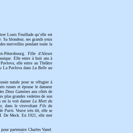
rer Louis Feuillade qu’elle est
e. Sa blondeur, ses grands yeux
t des merveilles pendant toute la
Pétersbourg. Fille d'Alexei
sique. Elle entre à huit ans à
Pavlova, elle entre au Théâtre
 vu La Pavlova dans
La Belle au
ussie natale pour se réfugier à
ts russes et épouse le danseur
 des
Deux Gamines
aux côtés de
les plus grandes vedettes de son
 on la voit danser
La Mort du
r, dans le virevoltant
Fils du
de Paris
. Veuve très tôt, elle se
 M. De Meck. En 1921, elle met
 pour partenaire Charles Vanel.