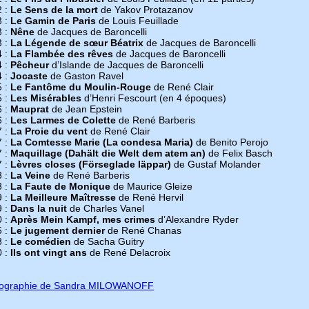
2 :
Le Sens de la mort
de Yakov Protazanov
3 :
Le Gamin de Paris
de Louis Feuillade
3 :
Nêne
de Jacques de Baroncelli
3 :
La Légende de sœur Béatrix
de Jacques de Baroncelli
4 :
La Flambée des rêves
de Jacques de Baroncelli
4 :
Pêcheur
d’Islande de Jacques de Baroncelli
4 :
Jocaste
de Gaston Ravel
5 :
Le Fantôme du Moulin-Rouge
de René Clair
5 :
Les Misérables
d’Henri Fescourt (en 4 époques)
6 :
Mauprat
de Jean Epstein
6 :
Les Larmes de Colette
de René Barberis
7 :
La Proie du vent
de René Clair
7 :
La Comtesse Marie (La condesa Maria)
de Benito Perojo
7 :
Maquillage (Dahält die Welt dem atem an)
de Felix Basch
7 :
Lèvres closes (Förseglade läppar)
de Gustaf Molander
8 :
La Veine
de René Barberis
8 :
La Faute de Monique
de Maurice Gleize
9 :
La Meilleure Maîtresse
de René Hervil
9 :
Dans la nuit
de Charles Vanel
0 :
Après Mein Kampf, mes crimes
d’Alexandre Ryder
5 :
Le jugement dernier
de René Chanas
8 :
Le comédien
de Sacha Guitry
0 :
Ils ont vingt ans
de René Delacroix
mographie de Sandra MILOWANOFF