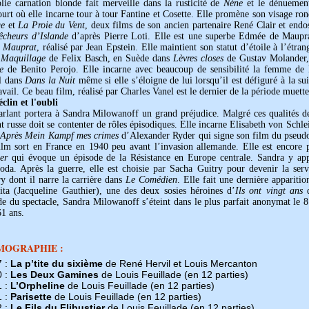
lie carnation blonde fait merveille dans la rusticité de
Nène
et le dénuemen
urt où elle incarne tour à tour Fantine et Cosette. Elle promène son visage ro
e
et
La Proie du Vent
, deux films de son ancien partenaire René Clair et endos
êcheurs d’Islande
d’après Pierre Loti. Elle est une superbe Edmée de Maupra
d
Mauprat
, réalisé par Jean Epstein. Elle maintient son statut d’étoile à l’étra
s
Maquillage
de Felix Basch, en Suède dans
Lèvres closes
de Gustav Molander,
e
de Benito Perojo. Elle incarne avec beaucoup de sensibilité la femme de l’
l dans
Dans la Nuit
même si elle s’éloigne de lui lorsqu’il est défiguré à la su
avail. Ce beau film, réalisé par Charles Vanel est le dernier de la période muette
clin et l'oubli
rlant portera à Sandra Milowanoff un grand préjudice. Malgré ces qualités de 
t russe doit se contenter de rôles épisodiques. Elle incarne Elisabeth von Schle
s
Après Mein Kampf mes crimes
d’Alexander Ryder qui signe son film du pseud
ilm sort en France en 1940 peu avant l’invasion allemande. Elle est encore 
er
qui évoque un épisode de la Résistance en Europe centrale. Sandra y a
oda. Après la guerre, elle est choisie par Sacha Guitry pour devenir la ser
y dont il narre la carrière dans
Le Comédien
. Elle fait une dernière appariti
ita (Jacqueline Gauthier), une des deux sosies héroines d’
Ils ont vingt ans
d
e du spectacle, Sandra Milowanoff s’éteint dans le plus parfait anonymat le 8
61 ans.
MOGRAPHIE :
7 :
La p’tite du sixième
de René Hervil et Louis Mercanton
0 :
Les Deux Gamines
de Louis Feuillade (en 12 parties)
1 :
L’Orpheline
de Louis Feuillade (en 12 parties)
1 :
Parisette
de Louis Feuillade (en 12 parties)
2 :
Le Fils du Flibustier
de Louis Feuillade (en 12 parties)