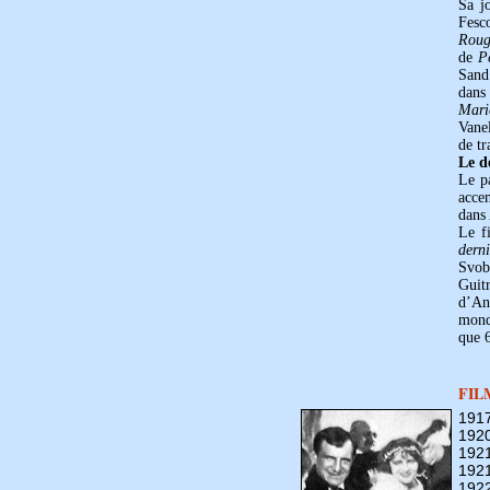
Sa jo
Fesco
Roug
de
P
San
dan
Mari
Vane
de tr
Le dé
Le pa
accen
dan
Le f
derni
Svob
Guitr
d’An
mond
que 
FIL
191
192
192
192
192