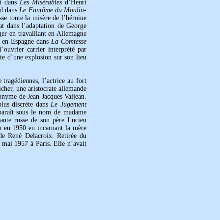
t dans
Les Misérables
d’Henri
nd dans
Le Fantôme du Moulin-
se toute la misère de l’héroïne
t dans l’adaptation de George
nger en travaillant en Allemagne
 en Espagne dans
La Comtesse
ouvrier carrier interprété par
ite d’une explosion sur son lieu
.
tragédiennes, l’actrice au fort
icher, une aristocrate allemande
onyme de Jean-Jacques Valjean.
plus discrète dans
Le Jugement
pparaît sous le nom de madame
vante russe de son père Lucien
on en 1950 en incarnant la mère
e René Delacroix. Retirée du
 mai 1957 à Paris. Elle n’avait