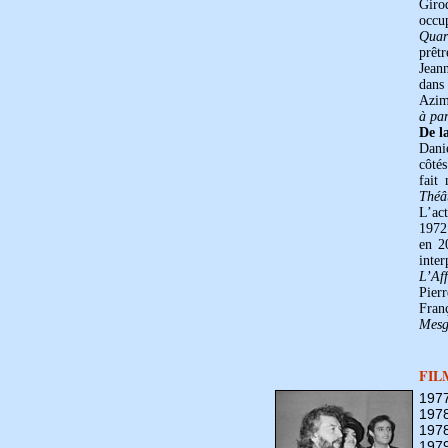
Giro
occu
Quar
prêt
Jeann
dan
Azim
à par
De la
Danie
côté
fait
Théâ
L’act
1972
en 2
inte
L’Aff
Pier
Fran
Mesg
FIL
197
197
197
197