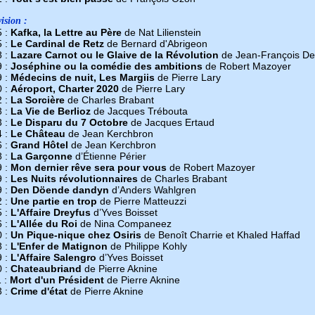
ision :
5 :
Kafka, la Lettre au Père
de Nat Lilienstein
5 :
Le Cardinal de Retz
de Bernard d'Abrigeon
8 :
Lazare Carnot ou le Glaive de la Révolution
de Jean-François De
9 :
Joséphine ou la comédie des ambitions
de Robert Mazoyer
9 :
Médecins de nuit, Les Margiis
de Pierre Lary
0 :
Aéroport, Charter 2020
de Pierre Lary
2 :
La Sorcière
de Charles Brabant
3 :
La Vie de Berlioz
de Jacques Trébouta
3 :
Le Disparu du 7 Octobre
de Jacques Ertaud
4 :
Le Château
de Jean Kerchbron
6 :
Grand Hôtel
de Jean Kerchbron
8 :
La Garçonne
d’Étienne Périer
9 :
Mon dernier rêve sera pour vous
de Robert Mazoyer
9 :
Les Nuits révolutionnaires
de Charles Brabant
9 :
Den Döende dandyn
d’Anders Wahlgren
2 :
Une partie en trop
de Pierre Matteuzzi
5 :
L'Affaire Dreyfus
d’Yves Boisset
6 :
L'Allée du Roi
de Nina Companeez
0 :
Un Pique-nique chez Osiris
de Benoît Charrie et Khaled Haffad
8 :
L'Enfer de Matignon
de Philippe Kohly
9 :
L'Affaire Salengro
d’Yves Boisset
0 :
Chateaubriand
de Pierre Aknine
 :
Mort d'un Président
de Pierre Aknine
3 :
Crime d'état
de Pierre Aknine