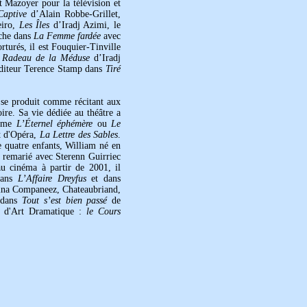
 Mazoyer pour la télévision et
Captive
d’Alain Robbe-Grillet,
eiro,
Les Îles
d’Iradj Azimi, le
uche dans
La Femme fardée
avec
turés, il est Fouquier-Tinville
 Radeau de la Méduse
d’Iradj
’éditeur Terence Stamp dans
Tiré
t se produit comme récitant aux
re. Sa vie dédiée au théâtre a
omme
L’Éternel éphémère
ou
Le
t d'Opéra,
La Lettre des Sables
.
e quatre enfants, William né en
t remarié avec Sterenn Guirriec
au cinéma à partir de 2001, il
 dans
L’Affaire Dreyfus
et dans
na Companeez, Chateaubriand,
n dans
Tout s’est bien passé
de
e d'Art Dramatique :
le Cours