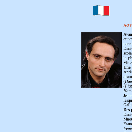
Acte
Avant
œuvre
parco
Danie
scola
la p
Vitez
Une 
Aprè
drama
(
Ham
(
Pla
Ham
Jean
lesq
Gall
Des 
Dani
Mnou
Fran
Fem