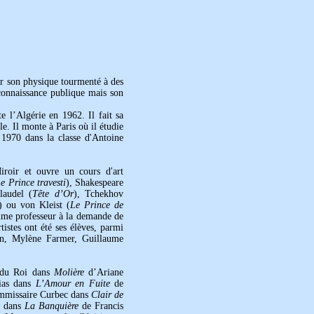
er son physique tourmenté à des
econnaissance publique mais son
e l’Algérie en 1962. Il fait sa
e. Il monte à Paris où il étudie
n 1970 dans la classe d'Antoine
roir et ouvre un cours d'art
e Prince travesti
), Shakespeare
laudel (
Tête d’Or
), Tchekhov
) ou von Kleist (
Le Prince de
omme professeur à la demande de
stes ont été ses élèves, parmi
ton, Mylène Farmer, Guillaume
e du Roi dans
Molière
d’Ariane
ias dans
L’Amour en Fuite
de
ommissaire Curbec dans
Clair de
e dans
La Banquière
de Francis