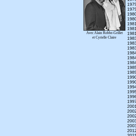
197
197
198
198
198
198
Avec Alain Robbe-Grillet
198
et Cyrielle Claire
198
198
198
198
198
198
198
198
199
199
199
199
199
199
200
200
200
200
200
201
202