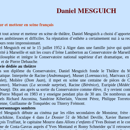
Daniel MESGUICH
ur et metteur en scène français
 tout acteur et metteur en scène de théâtre, Daniel Mesguich a choisi d’apport
s ambitieuses et difficiles. Sa réputation d’esthète a certainement nui à sa r
urs reste impressionnant.
l Mesguich est né le 15 juillet 1952 à Alger dans une famille juive qui quitt
rité à Marseille et suit les cours d’Irène Lamberton au Conservatoire de Marseill
hilosophie et intègre le Conservatoire national supérieur d'art dramatique, e
 et de Pierre Debauche.
vie dédiée au théâtre
s son diplôme du Conservatoire, Daniel Mesguich fonde le Théâtre du Mi
tique. Interprète de Racine (
Andromaque
), Musset (
Lorenzaccio
), Marivaux (
L
let
), Molière (
Dom Juan
), il mpet en scène une centaine de pièces de C
tonov
), Marivaux (
La seconde surprise
), Racine (
Bérénice
), Euripide (
Médée
bourg
). Dix ans après sa sortie du Conservatoire comme élève, il y revient c
-Pierre Miquel en 1983 et y enseigne pendant plus de 30 ans. De nombreux arti
uels Richard Anconina, Sandrine Kiberlain, Vincent Pérez, Philippe Torre
ienne, Guillaume de Tonquédec ou Thierry Frémont.
personnages sombres
el Mesguich débute au cinéma par les rôles secondaires de Monsieur, frèr
chikine, Esculape 4 dans
Le Dossier 51
de Michel Deville, Xavier Barner
çois Truffaut, le capitaine Mourre dans
Allons z’enfants
d’Yves Boisset et le c
me
de Costa-Gavras auprès d’Yves Montand et Romy Schneider qu’il retrouv