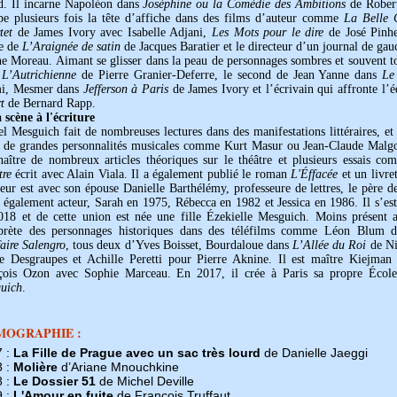
d. Il incarne Napoléon dans
Joséphine ou la Comédie des Ambitions
de Robert
pe plusieurs fois la tête d’affiche dans des films d’auteur comme
La Belle 
tet
de James Ivory avec Isabelle Adjani,
Les Mots pour le dire
de José Pinh
re de
L’Araignée de satin
de Jacques Baratier et le directeur d’un journal de ga
e Moreau. Aimant se glisser dans la peau de personnages sombres et souvent tor
s
L’Autrichienne
de Pierre Granier-Deferre, le second de Jean Yanne dans
Le
i, Mesmer dans
Jefferson à Paris
de James Ivory et l’écrivain qui affronte l
t
de Bernard Rapp.
 scène à l'écriture
l Mesguich fait de nombreuses lectures dans des manifestations littéraires, e
s de grandes personnalités musicales comme Kurt Masur ou Jean-Claude Malgoi
 naître de nombreux articles théoriques sur le théâtre et plusieurs essais c
tre
écrit avec Alain Viala. Il a également publié le roman
L'Éffacée
et un livre
eur est avec son épouse Danielle Barthélémy, professeure de lettres, le père d
 également acteur, Sarah en 1975, Rébecca en 1982 et Jessica en 1986. Il s’es
018 et de cette union est née une fille Ézekielle Mesguich. Moins présent 
rprète des personnages historiques dans des téléfilms comme Léon Blum
aire Salengro
, tous deux d’Yves Boisset, Bourdaloue dans
L’Allée du Roi
de Ni
re Desgraupes et Achille Peretti pour Pierre Aknine. Il est maître Kiejma
çois Ozon avec Sophie Marceau. En 2017, il crée à Paris sa propre Écol
uich
.
MOGRAPHIE :
7 :
La Fille de Prague avec un sac très lourd
de Danielle Jaeggi
8 :
Molière
d’Ariane Mnouchkine
8 :
Le Dossier 51
de Michel Deville
9 :
L'Amour en fuite
de François Truffaut