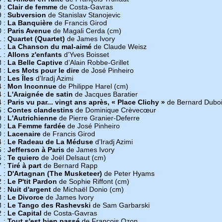
9 :
Clair de femme
de Costa-Gavras
9 :
Subversion
de Stanislav Stanojevic
0 :
La Banquière
de Francis Girod
0 :
Paris Avenue
de Magali Cerda (cm)
1 :
Quartet (Quartet)
de James Ivory
1 :
La Chanson du mal-aimé
de Claude Weisz
1 :
Allons z'enfants
d’Yves Boisset
3 :
La Belle Captive
d’Alain Robbe-Grillet
3 :
Les Mots pour le dire
de José Pinheiro
3 :
Les Îles
d’Iradj Azimi
4 :
Mon Inconnue
de Philippe Harel (cm)
4 :
L'Araignée de satin
de Jacques Baratier
4 :
Paris vu par... vingt ans après, « Place Clichy »
de Bernard Dubo
5 :
Contes clandestins
de Dominique Crèvecœur
9 :
L'Autrichienne
de Pierre Granier-Deferre
0 :
La Femme fardée
de José Pinheiro
0 :
Lacenaire
de Francis Girod
4 :
Le Radeau de La Méduse
d’Iradj Azimi
5 :
Jefferson à Paris
de James Ivory
6 :
Te quiero
de Joël Delsaut (cm)
7 :
Tiré à part
de Bernard Rapp
1 :
D'Artagnan (The Musketeer)
de Peter Hyams
2 :
Le P'tit Pardon
de Sophie Riffont (cm)
2 :
Nuit d'argent
de Michaël Donio (cm)
3 :
Le Divorce
de James Ivory
3 :
Le Tango des Rashevski
de Sam Garbarski
2 :
Le Capital
de Costa-Gavras
1 :
Tout s'est bien passé
de François Ozon