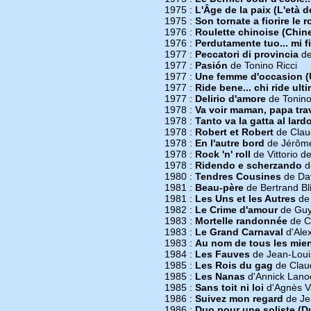
1975 :
L'Âge de la paix (L'età d
1975 :
Son tornate a fiorire le r
1976 :
Roulette chinoise (Chin
1976 :
Perdutamente tuo... mi 
1977 :
Peccatori di provincia
de
1977 :
Pasión
de Tonino Ricci
1977 :
Une femme d'occasion 
1977 :
Ride bene... chi ride ult
1977 :
Delirio d'amore
de Tonino
1978 :
Va voir maman, papa trav
1978 :
Tanto va la gatta al lardo.
1978 :
Robert et Robert
de Clau
1978 :
En l'autre bord
de Jérôm
1978 :
Rock 'n' roll
de Vittorio de
1978 :
Ridendo e scherzando
de
1980 :
Tendres Cousines
de Dav
1981 :
Beau-père
de Bertrand Bl
1981 :
Les Uns et les Autres
de 
1982 :
Le Crime d'amour
de Guy 
1983 :
Mortelle randonnée
de Cl
1983 :
Le Grand Carnaval
d'Ale
1983 :
Au nom de tous les mie
1984 :
Les Fauves
de Jean-Loui
1985 :
Les Rois du gag
de Claud
1985 :
Les Nanas
d'Annick Lano
1985 :
Sans toit ni loi
d'Agnès V
1986 :
Suivez mon regard
de Je
1986 :
Duo pour une soliste (D