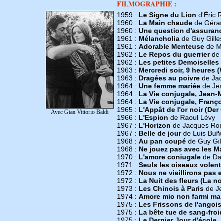
FILMOGRAPHIE :
1959 :
Le Signe du Lion
d'Éric
1960 :
La Main chaude
de Géra
1960 :
Une question d'assuran
1961 :
Mélancholia
de Guy Gille
1961 :
Adorable Menteuse
de Mi
1962 :
Le Repos du guerrier
de 
1962 :
Les petites Demoiselles
1963 :
Mercredi soir, 9 heures
1963 :
Dragées au poivre
de Jac
1964 :
Une femme mariée
de Je
1964 :
La Vie conjugale, Jean-
1964 :
La Vie conjugale, Franç
1965 :
L'Appât de l'or noir (Der
Avec Gian Vittorio Baldi
1966 :
L'Espion
de Raoul Lévy
1967 :
L'Horizon
de Jacques Rou
1967 :
Belle de jour
de Luis Buñ
1968 :
Au pan coupé
de Guy Gil
1968 :
Ne jouez pas avec les M
1970 :
L'amore coniugale
de Da
1971 :
Seuls les oiseaux volent 
1972 :
Nous ne vieillirons pas
1972 :
La Nuit des fleurs (La not
1973 :
Les Chinois à Paris
de J
1974 :
Amore mio non farmi ma
1975 :
Les Frissons de l'angoi
1975 :
La bête tue de sang-froid
1975 :
Le Dernier Jour d'école..