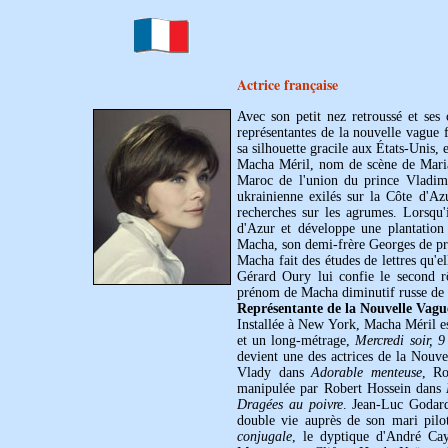
Actrice française
Avec son petit nez retroussé et ses
représentantes de la nouvelle vague
sa silhouette gracile aux États-Unis,
Macha Méril, nom de scène de Mari
Maroc de l'union du prince Vladimi
ukrainienne exilés sur la Côte d'Az
recherches sur les agrumes. Lorsqu'i
d'Azur et développe une plantatio
Macha, son demi-frère Georges de prè
Macha fait des études de lettres qu'
Gérard Oury lui confie le second r
prénom de Macha diminutif russe de M
Représentante de la Nouvelle Vagu
Installée à New York, Macha Méril es
et un long-métrage,
Mercredi soir, 9
devient une des actrices de la Nouve
Vlady dans
Adorable menteuse
, Ro
manipulée par Robert Hossein dans
Dragées au poivre
. Jean-Luc Godard
double vie auprès de son mari pil
conjugale
, le dyptique d'André Ca