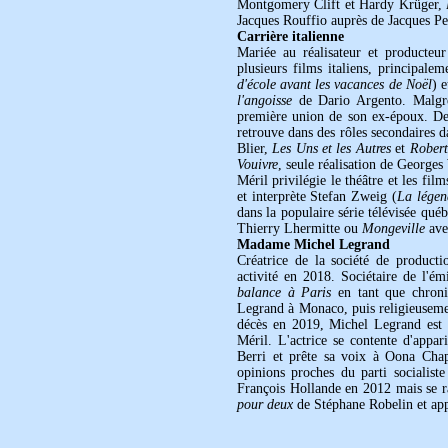
Montgomery Clift et Hardy Krüger,
Jacques Rouffio auprès de Jacques Pe
Carrière italienne
Mariée au réalisateur et producteur
plusieurs films italiens, principal
d'école avant les vacances de Noël
) 
l'angoisse
de Dario Argento. Malgré 
première union de son ex-époux. De r
retrouve dans des rôles secondaires 
Blier,
Les Uns et les Autres
et
Robert
Vouivre
, seule réalisation de George
Méril privilégie le théâtre et les fil
et interprète Stefan Zweig (
La légen
dans la populaire série télévisée qué
Thierry Lhermitte ou
Mongeville
ave
Madame Michel Legrand
Créatrice de la société de product
activité en 2018. Sociétaire de l'é
balance à Paris
en tant que chroni
Legrand à Monaco, puis religieuseme
décès en 2019, Michel Legrand est 
Méril. L'actrice se contente d'appar
Berri et prête sa voix à Oona Ch
opinions proches du parti socialist
François Hollande en 2012 mais se
pour deux
de Stéphane Robelin et ap