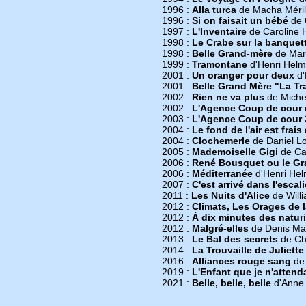
1996 :
Alla turca
de Macha Méril
1996 :
Si on faisait un bébé
de 
1997 :
L'Inventaire
de Caroline 
1998 :
Le Crabe sur la banquett
1998 :
Belle Grand-mère
de Mari
1999 :
Tramontane
d'Henri Hel
2001 :
Un oranger pour deux
d'
2001 :
Belle Grand Mère "La Tra
2002 :
Rien ne va plus
de Miche
2002 :
L'Agence Coup de cour
2003 :
L'Agence Coup de cour 
2004 :
Le fond de l'air est frais
2004 :
Clochemerle
de Daniel L
2005 :
Mademoiselle Gigi
de Ca
2006 :
René Bousquet ou le G
2006 :
Méditerranée
d'Henri He
2007 :
C'est arrivé dans l'escali
2011 :
Les Nuits d'Alice
de Will
2012 :
Climats, Les Orages de 
2012 :
À dix minutes des natur
2012 :
Malgré-elles
de Denis Mal
2013 :
Le Bal des secrets
de Chr
2014 :
La Trouvaille de Juliette
2016 :
Alliances rouge sang
de
2019 :
L'Enfant que je n'attend
2021 :
Belle, belle, belle
d'Anne 