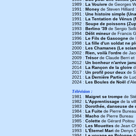
1989 :
La Vouivre
de Georges W
1991 :
Money
de Steven Hilliard
1991 :
Une histoire simple (Una
1991 :
La Tentation de Vénus 
1992 :
Soupe de poissons (Zu
1993 :
Berlino '39
de Sergio Soll
1994 :
Délit mineur
de Francis G
1996 :
Le Fils de Gascogne
de 
1998 :
La fille d'un soldat ne p
2000 :
Les Chamanes (Le scia
2002 :
Rien, voilà l'ordre
de Jac
2009 :
Trésor
de Claude Berri et
2012 :
Un bonheur n'arrive jam
2014 :
La Rançon de la gloire
d
2017 :
Un profil pour deux
de S
2021 :
La Dernière Partie
de Lud
2024 :
Les Boules de Noël
d'Al
Télévision :
1981 :
Maigret se trompe
de Sté
1982 :
L'Apprentissage
de la vi
1983 :
Dorothée, danseuse de 
1984 :
La Fuite
de Pierre Burea
1984 :
Macho
de Pierre Bureau
1985 :
Colette
de Gérard Poitou
1990 :
Les Mouettes
de Jean C
1993 :
L'Éternel Mari
de Denys G
1994 :
Le voyage en Pologne
d