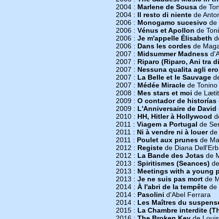
2004 :
Marlene de Sousa
de Ton
2004 :
Il resto di niente
de Antoni
2006 :
Monogamo sucesivo
de 
2006 :
Vénus et Apollon
de Toni
2006 :
Je m'appelle Élisabeth
de
2006 :
Dans les cordes
de Maga
2007 :
Midsummer Madness
d'A
2007 :
Riparo (Riparo, Ani tra di
2007 :
Nessuna qualita agli ero
2007 :
La Belle et le Sauvage
de
2007 :
Médée Miracle
de Tonino 
2008 :
Mes stars et moi
de Læti
2009 :
O contador de historías
2009 :
L'Anniversaire de David
2010 :
HH, Hitler à Hollywood
de
2011 :
Viagem a Portugal
de Ser
2011 :
Ni à vendre ni à louer
de 
2011 :
Poulet aux prunes
de Mar
2012 :
Registe
de Diana Dell'Er
2012 :
La Bande des Jotas
de M
2013 :
Spiritismes (Seances)
de
2013 :
Meetings with a young 
2013 :
Je ne suis pas mort
de M
2014 :
À l'abri de la tempête
de 
2014 :
Pasolini
d'Abel Ferrara
2014 :
Les Maîtres du suspens
2015 :
La Chambre interdite (
2016 :
The Broken Key
de Louis