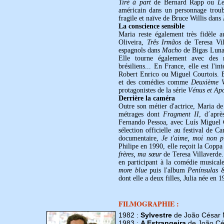
Tiré à part
de Bernard Rapp ou
L
américain dans un personnage troub
fragile et naïve de Bruce Willis dans
La conscience sensible
Maria reste également très fidèle 
Oliveira,
Três Irmãos
de Teresa Vil
espagnols dans
Macho
de Bigas Lun
Elle tourne également avec des réa
brésiliens... En France, elle est l'
Robert Enrico ou Miguel Courtois. E
et des comédies comme
Deuxième 
protagonistes de la série
Vénus et Ap
Derrière la caméra
Outre son métier d'actrice, Maria d
métrages dont
Fragment II
, d´apr
Fernando Pessoa, avec Luís Miguel C
sélection officielle au festival de C
documentaire,
Je t'aime, moi non p
Philipe en 1990, elle reçoit la Coppa
frères, ma sœur
de Teresa Villaverde. 
en participant à la comédie musica
more blue
puis l'album
Penínsulas 
dont elle a deux filles, Julia née en
FILMOGRAPHIE :
1982 :
Sylvestre
de João César 
1983 :
A Estrangeira
de João Cé