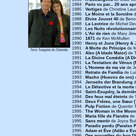
1984 :
Paris vu par... 20 ans aprè
1985 :
Vertiges
de Christine Lau
1986 :
Le Moine et la Sorcière
d
1988 :
Elvire Jouvet 40
de Benoî
1988 :
La Lectrice
de Michel Dev
1989 :
Les Nuits révolutionnai
1989 :
L'Air de rien
de Mary Jim
1990 :
1871
de Ken McMullen
1990 :
Henry et June (Henry & 
1991 :
A Morte do Príncipe
de M
Avec Joaquim de Almeida
1991 :
Alex (A Idade Maior)
de T
1991 :
La Divine Comédie (A D
1991 :
La Tentation de Vénus 
1991 :
L'Homme de ma vie
de Je
1992 :
Retrato de Família
de Lui
1993 :
Macho (Huevos de oro)
1994 :
Jenseits der Brandung
d
1994 :
Le Détective et la morte 
1994 :
Saint-Exupéry, la derniè
1994 :
Des feux mal éteints
de 
1994 :
Deux Frères, une Sœur (
1994 :
Pulp Fiction
de Quentin T
1995 :
The Woman in the Moon
1995 :
Maria fille de Flandre
de P
1995 :
Sans mentir
de Joyce Buñ
1995 :
Paradis perdu (Paraíso 
1995 :
Adam et Ève (Adão e Ev
1996 :
Des nouvelles du bon D