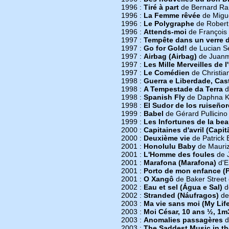
1996 :
Tiré à part
de Bernard Ra
1996 :
La Femme rêvée
de Migue
1996 :
Le Polygraphe
de Robert
1996 :
Attends-moi
de François L
1997 :
Tempête dans un verre 
1997 :
Go for Gold!
de Lucian S
1997 :
Airbag (Airbag)
de Juanm
1997 :
Les Mille Merveilles de l
1997 :
Le Comédien
de Christia
1998 :
Guerra e Liberdade, Cas
1998 :
A Tempestade da Terra
d
1998 :
Spanish Fly
de Daphna K
1998 :
El Sudor de los ruiseño
1999 :
Babel
de Gérard Pullicino
1999 :
Les Infortunes de la be
2000 :
Capitaines d'avril (Capit
2000 :
Deuxième vie
de Patrick
2001 :
Honolulu Baby
de Maurizi
2001 :
L'Homme des foules
de J
2001 :
Marafona (Marafona)
d'Er
2001 :
Porto de mon enfance (P
2001 :
O Xangô
de Baker Street 
2002 :
Eau et sel (Água e Sal)
d
2002 :
Stranded (Náufragos)
de
2003 :
Ma vie sans moi (My Lif
2003 :
Moi César, 10 ans ½, 1m
2003 :
Anomalies passagères
d
2003 :
The Saddest Music in t