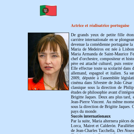
Actrice et réalisatrice portugaise
De grands yeux de petite fille éto
carrière internationale en se plongean
devenue la comédienne portugaise la 
Maria de Medeiros est née à Lisbonn
Maria Armanda de Saint-Maurice Ferr
chef d'orchestre, compositeur et hist
père est attaché culturel, puis rentr
Elle effectue toute sa scolarité dans 
allemand, espagnol et italien. Sa sœ
2009, députée à l'assemblée législa
cinéma dans
Silvestre
de João César 
classique sous la direction de Phil
études de philosophie avant d'intégrer
Brigitte Jaques. Deux ans plus tard, 
Jean-Pierre Vincent. Au même moment
sous la direction de Brigitte Jaques. 
pays du monde.
Succès internationaux
Par la suite, Maria alternera pièces d
Lorca, Mairet et Calderón. Parallèle
de Jean-Charles Tacchella,
Des Nouve