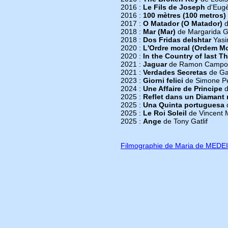
2016 :
Le Fils de Joseph
d'Eug
2016 :
100 mètres (100 metros)
2017 :
O Matador (O Matador)
d
2018 :
Mar (Mar)
de Margarida G
2018 :
Dos Fridas deIshtar
Yasi
2020 :
L'Ordre moral (Ordem Mo
2020 :
In the Country of last T
2021 :
Jaguar
de Ramon Campos 
2021 :
Verdades Secretas
de Gab
2023 :
Giorni felici
de Simone Pe
2024 :
Une Affaire de Principe
d
2025 :
Reflet dans un Diamant 
2025 :
Una Quinta portuguesa
d
2025 :
Le Roi Soleil
de Vincent 
2025 :
Ange
de Tony Gatlif
Filmographie de Maria de MED