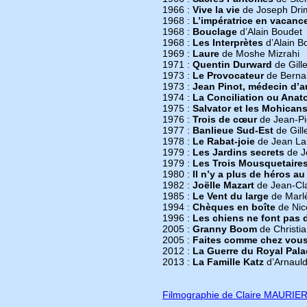
1966 :
Vive la vie
de Joseph Dri
1968 :
L’impératrice en vacanc
1968 :
Bouclage
d’Alain Boudet
1968 :
Les Interprètes
d’Alain B
1969 :
Laure
de Moshe Mizrahi
1971 :
Quentin Durward
de Gill
1973 :
Le Provocateur
de Bernar
1973 :
Jean Pinot, médecin d’a
1974 :
La Conciliation ou Anat
1975 :
Salvator et les Mohicans
1976 :
Trois de cœur
de Jean-Pi
1977 :
Banlieue Sud-Est
de Gill
1978 :
Le Rabat-joie
de Jean La
1979 :
Les Jardins secrets
de J
1979 :
Les Trois Mousquetaires
1980 :
Il n’y a plus de héros 
1982 :
Joëlle Mazart
de Jean-Cl
1985 :
Le Vent du large
de Marlè
1994 :
Chèques en boîte
de Nic
1996 :
Les chiens ne font pas 
2005 :
Granny Boom
de Christi
2005 :
Faites comme chez vous
2012 :
La Guerre du Royal Pala
2013 :
La Famille Katz
d’Arnauld
Filmographie de Claire MAURIE