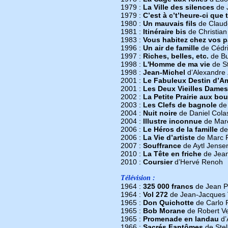
1979 :
La Ville des silences
de 
1979 :
C’est à c’t’heure-ci que 
1980 :
Un mauvais fils
de Claud
1981 :
Itinéraire bis
de Christian 
1983 :
Vous habitez chez vos p
1996 :
Un air de famille
de Cédri
1997 :
Riches, belles, etc.
de Bu
1998 :
L'Homme de ma vie
de S
1998 :
Jean-Michel
d’Alexandre 
2001 :
Le Fabuleux Destin d’Am
2001 :
Les Deux Vieilles Dames
2002 :
La Petite Prairie aux bo
2003 :
Les Clefs de bagnole
de 
2004 :
Nuit noire
de Daniel Cola
2004 :
Illustre inconnue
de Marc
2006 :
Le Héros de la famille
de 
2006 :
La Vie d’artiste
de Marc F
2007 :
Souffrance
de Aytl Jense
2010 :
La Tête en friche
de Jean
2010 :
Coursier
d’Hervé Renoh
Télévision :
1964 :
325 000 francs
de Jean P
1964 :
Vol 272
de Jean-Jacques 
1965 :
Don Quichotte
de Carlo 
1965 :
Bob Morane
de Robert V
1965 :
Promenade en landau
d’
1966 :
Sacrés Fantômes
de Stel