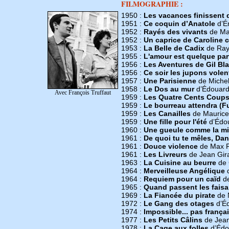
FILMOGRAPHIE :
1950 :
Les vacances finissent
1951 :
Ce coquin d’Anatole
d’É
1952 :
Rayés des vivants
de Ma
1952 :
Un caprice de Caroline c
1953 :
La Belle de Cadix
de Ray
1955 :
L'amour est quelque part
1956 :
Les Aventures de Gil Bla
1956 :
Ce soir les jupons volen
1957 :
Une Parisienne
de Michel
1958 :
Le Dos au mur
d’Édouard
Avec François Truffaut
1959 :
Les Quatre Cents Coup
1959 :
Le bourreau attendra (
1959 :
Les Canailles
de Maurice
1959 :
Une fille pour l'été
d’Édou
1960 :
Une gueule comme la m
1961 :
De quoi tu te mêles, Dan
1961 :
Douce violence
de Max 
1961 :
Les Livreurs
de Jean Gira
1963 :
La Cuisine au beurre
de 
1964 :
Merveilleuse Angélique
d
1964 :
Requiem pour un caïd
de
1965 :
Quand passent les fais
1969 :
La Fiancée du pirate
de 
1972 :
Le Gang des otages
d’Éd
1974 :
Impossible... pas frança
1977 :
Les Petits Câlins
de Jean
1978 :
La Cage aux folles
d’Édo