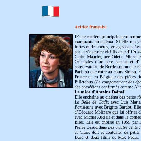
Actrice française
D’une carrière principalement tournée
marquants au cinéma. Si elle n’a j
fortes et des mères, volages dans
Les
par la séductrice vieillissante d’
Un ma
Claire Maurier, née Odette Michell
Orientales d’un père catalan et d’
conservatoire de Bordeaux où elle ob
Paris où elle entre au cours Simon. E
France et en Belgique des pièces d
Billetdoux (
Le comportement des épo
des comédiens confirmés comme Alic
La mère d'Antoine Doinel
Elle enchaîne au cinéma des petits 
La Belle de Cadix
avec Luis Mari
Parisienne
avec Brigitte Bardot. Ell
d’Édouard Molinaro qui lui offrira 
avec Michel Auclair et dans la coméd
Blier. Elle est choisie en 1959 par
Pierre Léaud dans
Les Quatre cents 
et Claire doit se contenter de peti
Dard et deux films de Max Pécas,