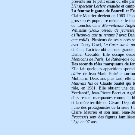
présente sur le petit écran où elle pa
L’Inspecteur Leclerc enquête
et campe
La femme bigame de Bourvil et Fe
Claire Maurier devient en 1963 l'ép
gros succès populaire même si le tou
de Lenclos dans
Merveilleuse Angé
Williams (
Doux oiseau de jeunesse
c’t’heure-ci que tu rentres ?
avec Dani
que voilà
). Plusieurs de ses succès s
avec Darry Cowl,
Le Cœur sur le pa
cinéma, l'actrice obtient une grande 
Daniel Ceccaldi. Elle occupe dés
Mohicans de Paris, Le Rabat-joie
o
Des seconds rôles marquants de f
Elle fait quelques apparitions spora
câlins
de Jean-Marie Poiré et surto
Molinaro. Deux ans plus tard, elle 
Mauvais fils
de Claude Sautet qui l
rôle, en 1981. Elle obtient une d
Yordanoff, Jean-Pierre Bacri et Agnès
elles restent marquantes comme la bi
et la mère terrible de Gérard Depar
l'une des protagonistes de la série
Fa
Claire Maurier et son mari Jean-Re
Fracasse
) sont des figures familièr
l'âge de 97 ans.