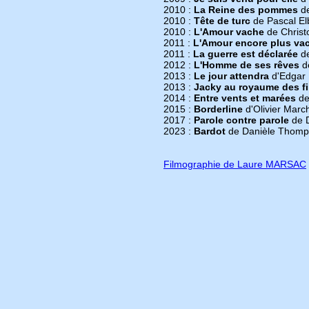
2010 :
La Reine des pommes
de
2010 :
Tête de turc
de Pascal El
2010 :
L'Amour vache
de Christ
2011 :
L'Amour encore plus va
2011 :
La guerre est déclarée
de
2012 :
L'Homme de ses rêves
de
2013 :
Le jour attendra
d'Edgar 
2013 :
Jacky au royaume des fi
2014 :
Entre vents et marées
de
2015 :
Borderline
d'Olivier March
2017 :
Parole contre parole
de D
2023 :
Bardot
de Danièle Thomps
Filmographie de Laure MARSAC