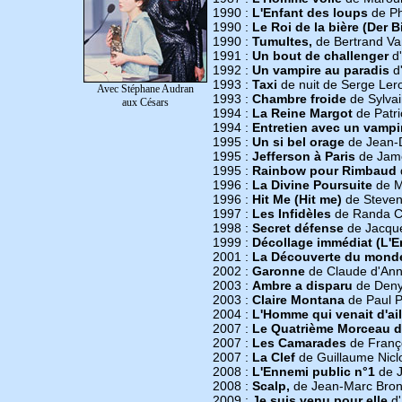
1990 :
L'Enfant des loups
de Ph
1990 :
Le Roi de la bière (Der B
1990 :
Tumultes,
de Bertrand Va
1991 :
Un bout de challenger
d'
1992 :
Un vampire au paradis
d'
1993 :
Taxi
de nuit de Serge Ler
Avec Stéphane Audran
1993 :
Chambre froide
de Sylvai
aux Césars
1994 :
La Reine Margot
de Patr
1994 :
Entretien avec un vampir
1995 :
Un si bel orage
de Jean-D
1995 :
Jefferson à Paris
de Jame
1995 :
Rainbow pour Rimbaud
1996 :
La Divine Poursuite
de Mi
1996 :
Hit Me (Hit me)
de Steven
1997 :
Les Infidèles
de Randa Ch
1998 :
Secret défense
de Jacque
1999 :
Décollage immédiat (L'E
2001 :
La Découverte du mond
2002 :
Garonne
de Claude d'Ann
2003 :
Ambre a disparu
de Denys
2003 :
Claire Montana
de Paul P
2004 :
L'Homme qui venait d'ail
2007 :
Le Quatrième Morceau d
2007 :
Les Camarades
de Franço
2007 :
La Clef
de Guillaume Nicl
2008 :
L'Ennemi public n°1
de J
2008 :
Scalp,
de Jean-Marc Brondo
2009 :
Je suis venu pour elle
d'