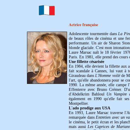
Actrice française
Adolescente tourmentée dans
La Pir
de beaux rôles de cinéma et une fem
performante. Un air de Sharon Stone
blonde glaciale. C'est mon intonation
Laure Marsac naît le 18 février 197
Paris. En 1981, elle prend des cours d
Une fillette césarisée
En 1984, elle devient la fillette aux 
fait scandale à Cannes, lui vaut à 
Giraudeau dans
L'Homme voilé
de Ma
l'art, qu'elle abandonnera pour se c
1990. La même année, elle campe l'u
Effenterre avec Bruno Crémer. D'u
d'Abdelkrim Bahloul
Un Vampire 
également en 1990 qu'elle fait se
Montpellier.
L'ado prodige aux USA
En 1993, Laure Marsac traverse l'At
remarquée dans
Entretien avec un v
le cinéma, le petit écran et les pla
mais aussi
Les Caprices de Marian