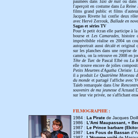
paumées dans
Taxi de nuit
ou dan
l'aperçoit en costume dans
La Reine
films grand public et films d'auteu
Jacques Rivette lui confie deux rôl
avec Hervé Zerrouk,
Ballade en nov
Sagas et séries TV
Pour le petit écran elle participe à l
bourse et
Les Camarades
, histoir
imprévibible réalise en 2004 un co
autoportrait aussi décalé et original 
sur les planches dans une reprise d
caméra, on la retrouve en 2008 en jo
Tête de Turc
de Pascal Elbé ou
La R
elle trouve encore de jolies composit
Petits Meurtres d'Agatha Christie
. L
il a produit
Le Quatrième Morceau de
du monde
et partagé l'affiche avec 
Taïeb remarquée dans
Une Rencontr
souvenirs de ma jeunesse
d'Arnaud De
sur leur vie privée, ne s'affichant e
FILMOGRAPHIE :
1984 :
La Pirate
de Jacques Doil
1986 :
L'Ami Maupassant, « Ber
1987 :
Le Prince barbare (Ekito
1987 :
Les Fous de Bassan
d'Y
1987 :
L'Homme voilé
de Marou