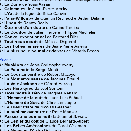
3 :
La Dune
de Yossi Aviram
4 :
Calomnies
de Jean-Pierre Mocky
4 :
L'Art
de la fugue de Brice Cauvin
5 :
Paris-Willouby
de Quentin Reynaud et Arthur Delaire
6 :
Hibou
de Ramzy Bedia
7 :
Ôtez-moi d'un doute
de Carine Tardieu
8 :
Le Doudou
de Julien Hervé et Philippe Mechelen
9 :
Convoi exceptionnel
de Bertrand Blier
0 :
Tout nous sourit
de Mélissa Drigeard
2 :
Les Folies fermières
de Jean-Pierre Améris
3 :
La plus belle pour aller danser
de Victoria Bedos
ision :
3 :
Musidora
de Jean-Christophe Averty
4 :
Le Pain noir
de Serge Moati
6 :
Le Cour au ventre
de Robert Mazoyer
7 :
La Mort amoureuse
de Jacques Ertaud
1 :
La Voie Jackson
de Gérard Herzog
1 :
Les Héroïques
de Joël Santoni
3 :
Trois morts à zéro
de Jacques Renard
3 :
L'Homme de la nuit
de Juan Luis Buñuel
4 :
L'Homme de Suez
de Christian-Jaque
4 :
Le Tueur triste
de Nicolas Gessner
8 :
La sublime aventure
de René Manzor
9 :
Passez une bonne nuit
de Jeannot Szwarc
0 :
Le Denier du colt
de Claude Bernard-Aubert
0 :
Les Belles Américaines
de Carol Wiseman
0 :
La Mémoire
d'André Delacroix