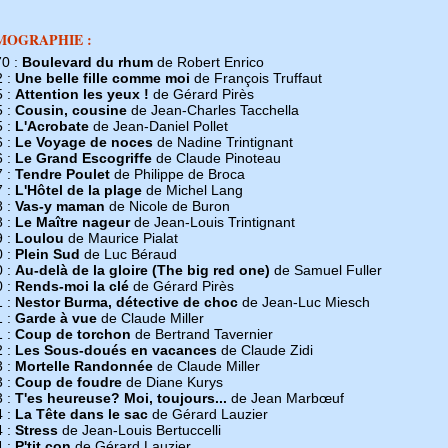
MOGRAPHIE :
70 :
Boulevard du rhum
de Robert Enrico
2 :
Une belle fille comme moi
de François Truffaut
5 :
Attention les yeux !
de Gérard Pirès
5 :
Cousin, cousine
de Jean-Charles Tacchella
5 :
L'Acrobate
de Jean-Daniel Pollet
6 :
Le Voyage de noces
de Nadine Trintignant
6 :
Le Grand Escogriffe
de Claude Pinoteau
7 :
Tendre Poulet
de Philippe de Broca
7 :
L'Hôtel de la plage
de Michel Lang
8 :
Vas-y maman
de Nicole de Buron
8 :
Le Maître nageur
de Jean-Louis Trintignant
9 :
Loulou
de Maurice Pialat
0 :
Plein Sud
de Luc Béraud
0 :
Au-delà de la gloire (The big red one)
de Samuel Fuller
0 :
Rends-moi la clé
de Gérard Pirès
1 :
Nestor Burma, détective de choc
de Jean-Luc Miesch
1 :
Garde à vue
de Claude Miller
1 :
Coup de torchon
de Bertrand Tavernier
2 :
Les Sous-doués en vacances
de Claude Zidi
3 :
Mortelle Randonnée
de Claude Miller
3 :
Coup de foudre
de Diane Kurys
3 :
T'es heureuse? Moi, toujours...
de Jean Marbœuf
4 :
La Tête dans le sac
de Gérard Lauzier
4 :
Stress
de Jean-Louis Bertuccelli
4 :
P'tit con
de Gérard Lauzier