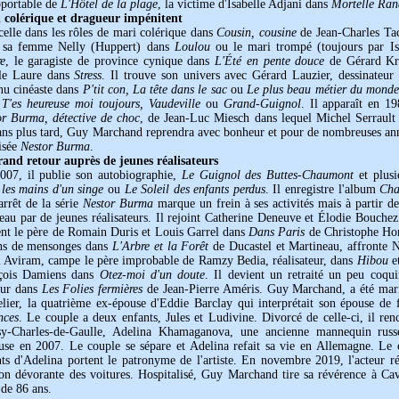
pportable de
L'Hôtel de la plage
, la victime d'Isabelle Adjani dans
Mortelle Ran
 colérique et dragueur impénitent
celle dans les rôles de mari colérique dans
Cousin, cousine
de Jean-Charles Tac
e sa femme Nelly (Huppert) dans
Loulou
ou le mari trompé (toujours par I
re
, le garagiste de province cynique dans
L'Été en pente douce
de Gérard Kr
le Laure dans
Stress
. Il trouve son univers avec Gérard Lauzier, dessinateur
nu cinéaste dans
P'tit con, La tête dans le sac
ou
Le plus beau métier du monde
s
T'es heureuse moi toujours, Vaudeville
ou
Grand-Guignol
. Il apparaît en 1
or Burma, détective de choc
, de Jean-Luc Miesch dans lequel Michel Serrault 
ans plus tard, Guy Marchand reprendra avec bonheur et pour de nombreuses anné
isée
Nestor Burma
.
rand retour auprès de jeunes réalisateurs
007, il publie son autobiographie,
Le Guignol des Buttes-Chaumont
et plus
 les mains d'un singe
ou
Le Soleil des enfants perdus
. Il enregistre l'album
Cha
rrêt de la série
Nestor Burma
marque un frein à ses activités mais à partir de
eau par de jeunes réalisateurs. Il rejoint Catherine Deneuve et Élodie Bouche
ent le père de Romain Duris et Louis Garrel dans
Dans Paris
de Christophe Hon
ns de mensonges dans
L'Arbre et la Forêt
de Ducastel et Martineau, affronte 
i Aviram, campe le père improbable de Ramzy Bedia, réalisateur, dans
Hibou
et
çois Damiens dans
Otez-moi d'un doute
. Il devient un retraité un peu coq
eur dans
Les Folies fermières
de Jean-Pierre Améris. Guy Marchand, a été mari
elier, la quatrième ex-épouse d'Eddie Barclay qui interprétait son épouse de 
nces
. Le couple a deux enfants, Jules et Ludivine. Divorcé de celle-ci, il ren
sy-Charles-de-Gaulle, Adelina Khamaganova, une ancienne mannequin russ
ouse en 2007. Le couple se sépare et Adelina refait sa vie en Allemagne. Le c
ts d'Adelina portent le patronyme de l'artiste. En novembre 2019, l'acteur ré
ion dévorante des voitures. Hospitalisé, Guy Marchand tire sa révérence à Ca
 de 86 ans.