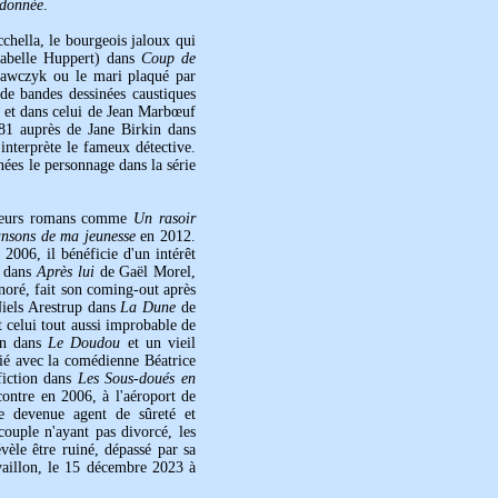
donnée
.
chella, le bourgeois jaloux qui
sabelle Huppert) dans
Coup de
awczyk ou le mari plaqué par
 de bandes dessinées caustiques
et dans celui de Jean Marbœuf
981 auprès de Jane Birkin dans
interprète le fameux détective.
es le personnage dans la série
ieurs romans comme
Un rasoir
nsons de ma jeunesse
en 2012.
 2006, il bénéficie d'un intérêt
z dans
Après lui
de Gaël Morel,
oré, fait son coming-out après
Niels Arestrup dans
La Dune
de
 celui tout aussi improbable de
uin dans
Le Doudou
et un vieil
é avec la comédienne Béatrice
fiction dans
Les Sous-doués en
contre en 2006, à l'aéroport de
e devenue agent de sûreté et
ouple n'ayant pas divorcé, les
vèle être ruiné, dépassé par sa
vaillon, le 15 décembre 2023 à