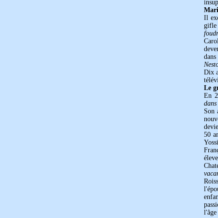
insu
Mari
Il ex
gifl
foud
Caro
deve
dan
Nest
Dix 
télév
Le g
En 2
dans
Son a
nouv
devi
50 a
Yoss
Fran
élev
Chat
vaca
Rois
l'ép
enfan
pass
l'âge