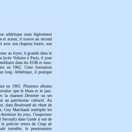
ur athlétique mais légèrement
 et acteur, il trouve un second
 avec son chapeau feutre, son
me au foyer, il grandit dans le
u lycée Voltaire à Paris, il joue
e militaire dans les EOR et sous-
Metz en 1962. Cette formation
lus long
. Athlétique, il pratique
ata
en 1965. Plusieurs albums
valier que le blues et le jazz.
c la chanson
Destinée
ou ses
on au patrimoine culturel. Au
ot, dans
Boulevard du rhum
de
ue, Guy Marchand multiplie les
s
Attention les yeux
, l'inspecteur
l Serrault) dans
Garde à vue
de
 le policier retors de
Coup de
ade interdite
, le pensionnaire