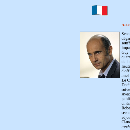
Acte
Seco
déga
souff
impai
Guy É
quart
de la
lieu
d'off
aussi
Le C
Doté
suive
Avec
publ
ciném
Robe
secon
adjoi
Clau
torc