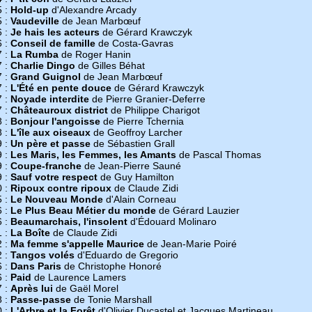
5 :
Hold-up
d'Alexandre Arcady
5 :
Vaudeville
de Jean Marbœuf
6 :
Je hais les acteurs
de Gérard Krawczyk
6 :
Conseil de famille
de Costa-Gavras
7 :
La Rumba
de Roger Hanin
7 :
Charlie Dingo
de Gilles Béhat
7 :
Grand Guignol
de Jean Marbœuf
7 :
L'Été en pente douce
de Gérard Krawczyk
7 :
Noyade interdite
de Pierre Granier-Deferre
7 :
Châteauroux district
de Philippe Charigot
8 :
Bonjour l'angoisse
de Pierre Tchernia
8 :
L'île aux oiseaux
de Geoffroy Larcher
9 :
Un père et passe
de Sébastien Grall
9 :
Les Maris, les Femmes, les Amants
de Pascal Thomas
9 :
Coupe-franche
de Jean-Pierre Sauné
9 :
Sauf votre respect
de Guy Hamilton
0 :
Ripoux contre ripoux
de Claude Zidi
5 :
Le Nouveau Monde
d'Alain Corneau
6 :
Le Plus Beau Métier du monde
de Gérard Lauzier
6 :
Beaumarchais, l'insolent
d'Édouard Molinaro
1 :
La Boîte
de Claude Zidi
2 :
Ma femme s'appelle Maurice
de Jean-Marie Poiré
2 :
Tangos volés
d'Eduardo de Gregorio
6 :
Dans Paris
de Christophe Honoré
6 :
Paid
de Laurence Lamers
7 :
Après lui
de Gaël Morel
8 :
Passe-passe
de Tonie Marshall
0 :
L'Arbre et la Forêt
d'Olivier Ducastel et Jacques Martineau