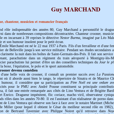
Guy MARCHAND
ur, chanteur, musicien et romancier français
nd rôle indispensable des années 80, Guy Marchand a personnifié le drague
rni dans de nombreuses compositions décontractées. Chanteur crooner, musicien
le en incarnant à 39 reprises le détective
Nestor Burma,
imaginé par Léo Malet
r et son humour insolent pour le petit écran.
mile Marchand est né le 22 mai 1937 à Paris. Fils d'un ferrailleur et d'une fem
ier de Belleville jusqu'à son service militaire. Pendant ses études secondaires a
 clarinette la nuit dans les boîtes de Saint-Germain-des-Prés. Il fait son servic
tenant, parachutiste dans un régiment du train aéroporté à Montigny-lès-
icier parachutiste lui permet d'être un des conseillers techniques du
Jour le p
 la boxe, l'équitation, le polo et le sport automobile.
rooner devenu comédien
 d'une belle voix de crooner, il connaît un premier succès avec
La Passion
nt où il aborde aussi bien le tango, le répertoire de Sinatra et de Maurice Che
 humour, il considère que sa participation au
Père Noël est une ordure
ave
icités pour le PMU avec André Pousse constituent sa principale contributi
a, il fait une entrée remarquée aux côtés de Lino Ventura et de Brigitte Bard
rt Enrico. Dragueur impénitent, flic coriace, macho viril, observateur cyniq
ds rôles dans les années 70-80. Il est l'assistant d'un réalisateur de porno dan
nt de Lino Ventura qui observe son face à face avec le notaire Martinet (Miche
de Miller (pour lequel il obtient le César du meilleur second rôle en 1982),
hon
de Bertrand Tavernier avec Philippe Noiret qu'il retrouve dans
Noy