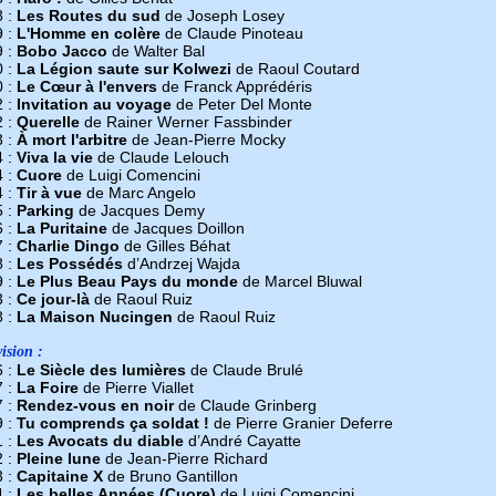
8 :
Les Routes du sud
de Joseph Losey
9 :
L'Homme en colère
de Claude Pinoteau
9 :
Bobo Jacco
de Walter Bal
0 :
La Légion saute sur Kolwezi
de Raoul Coutard
0 :
Le Cœur à l'envers
de Franck Apprédéris
2 :
Invitation au voyage
de Peter Del Monte
2 :
Querelle
de Rainer Werner Fassbinder
3 :
À mort l'arbitre
de Jean-Pierre Mocky
4 :
Viva la vie
de Claude Lelouch
4 :
Cuore
de Luigi Comencini
4 :
Tir à vue
de Marc Angelo
5 :
Parking
de Jacques Demy
6 :
La Puritaine
de Jacques Doillon
7 :
Charlie Dingo
de Gilles Béhat
8 :
Les Possédés
d’Andrzej Wajda
9 :
Le Plus Beau Pays du monde
de Marcel Bluwal
3 :
Ce jour-là
de Raoul Ruiz
8 :
La Maison Nucingen
de Raoul Ruiz
ision :
6 :
Le Siècle des lumières
de Claude Brulé
7 :
La Foire
de Pierre Viallet
7 :
Rendez-vous en noir
de Claude Grinberg
9 :
Tu comprends ça soldat !
de Pierre Granier Deferre
1 :
Les Avocats du diable
d’André Cayatte
2 :
Pleine lune
de Jean-Pierre Richard
3 :
Capitaine X
de Bruno Gantillon
4 :
Les belles Années (Cuore)
de Luigi Comencini