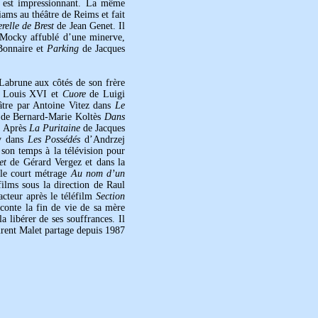
 y est impressionnant. La même
ams au théâtre de Reims et fait
relle de Brest
de Jean Genet. Il
 Mocky affublé d’une minerve,
Bonnaire et
Parking
de Jacques
abrune aux côtés de son frère
e Louis XVI et
Cuore
de Luigi
éâtre par Antoine Vitez dans
Le
 de Bernard-Marie Koltès
Dans
t. Après
La Puritaine
de Jacques
ov dans
Les Possédés
d’Andrzej
 son temps à la télévision pour
et
de Gérard Vergez et dans la
 le court métrage
Au nom d’un
ilms sous la direction de Raul
acteur après le téléfilm
Section
aconte la fin de vie de sa mère
 libérer de ses souffrances. Il
Laurent Malet partage depuis 1987