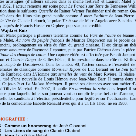
ités artistiques (d’ailleurs saluées dans le même festival) et Laurent Malet
e 1982, l’acteur remonte sur scène pour
Le Paradis sur Terre
de Tennessee Willi
tion dans le sulfureux
Querelle
de Rainer Werner Fassbinder tiré du roman
Que
raît dans des films plus grand public comme
À mort l’arbitre
de Jean-Pierre
 la Vie
de Claude Lelouch, le polar
Tir à vue
de Marc Angelo avec Sandrine 
 auprès de Francis Huster en Orphée, pop-star peu crédible.
 Wajda et Ruiz
ent Malet participe à plusieurs téléfilms comme
La Part de l’autre
de Jeanne L
re Malet,
Au nom du peuple français
de Maurice Dugowson sur le procès d
ncini, prolongement en série du film du grand cinéaste. Il est dirigé au th
sport amoureux
de Raymond Lepoutre, puis par Patrice Chéreau dans la pièce
litude des champs de coton
. Une capture vidéo est effectuée par Benoît Jacquo
lon et
Charlie Dingo
de Gilles Béhat, il impressionne dans le rôle de Kiril
, adapté de Dostoïevski. Dans les années 90, l’acteur consacre l’essentiel de
remakes de classiques comme
Monsieur Ripois
de Luc Béraud ou
Le Feu foll
 de Rimbaud dans
L’Homme aux semelles de vent
de Marc Rivière. Il réalise
n
, tiré d’une nouvelle de Louis Hémon avec Jean-Marc Barr. Il tourne deux f
,
Ce jour-là
et
La Maison Nucingen
. Il prend ses distances avec son métier d’
d’Olivier Marchal. En 2007, il publie
En attendant la suite
dans lequel il r
nce pour laquelle lui et son jumeau vont accomplir le plus bel acte d’amour, la
pelle les candidats à l’élection présidentielle pour légiférer sur l’euthanasie. 
e de la comédienne Isabelle Renauld avec qui il a un fils Théo, né en 1988.
MOGRAPHIE :
6 :
Comme un boomerang
de José Giovanni
8 :
Les Liens de sang
de Claude Chabrol
8 :
Haro !
de Gilles Béhat