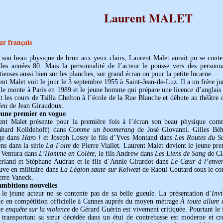
Laurent MALET
ur français
 son beau physique de brun aux yeux clairs, Laurent Malet aurait pu se conten
des années 80. Mais la personnalité de l’acteur le pousse vers des person
ieuses aussi bien sur les planches, sur grand écran ou pour la petite lucarne.
nt Malet voit le jour le 3 septembre 1955 à Saint-Jean-de-Luz. Il a un frère ju
le monte à Paris en 1989 et le jeune homme qui prépare une licence d’anglais s
it les cours de Tsilla Chelton à l’école de la Rue Blanche et débute au théâtre
ieu
de Jean Giraudoux.
eune premier en vogue
ent Malet présente pour la première fois à l’écran son beau physique co
nhard Kolldehoff) dans
Comme un boomerang
de José Giovanni. Gilles Béh
age dans
Haro !
et Joseph Losey le fils d’Yves Montand dans
Les Routes du S
ns dans la série
La Foire
de Pierre Viallet. Laurent Malet devient le jeune pre
 Ventura dans
L’Homme en Colère
, le fils Andrew dans
Les Liens de Sang
de Cl
erland et Stéphane Audran et le fils d’Annie Girardot dans
Le Cœur à l’enver
uve en militaire dans
La Légion saute sur Kolwezi
de Raoul Coutard sous le 
erre Vaneck.
ambitions nouvelles
 le jeune acteur ne se contente pas de sa belle gueule. La présentation d’
Inv
e en compétition officielle à Cannes auprès du moyen métrage
À toute allure
d
e enquête sur la violence
de Gérard Guérin est vivement critiquée. Pourtant le f
e transportant sa sœur décédée dans un étui de contrebasse est moderne et cré