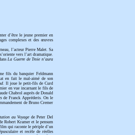
ter d’être le jeune premier en
nages complexes et des œuvres
meau, l’acteur Pierre Malet. Sa
’oriente vers l’art dramatique.
 dans
La Guerre de Troie n’aura
mme fils du banquier Feldmann
at en fait le mal-aimé de son
ud
. Il joue le petit-fils de Curd
mier en vue incarnant le fils de
aude Chabrol auprès de Donald
s
de Franck Appréderis. On le
commandement de Bruno Cremer
itation au Voyage
de Peter Del
e Robert Kramer et le pensum
ilm qui raconte le périple d’un
pusculaire et recèle de réelles