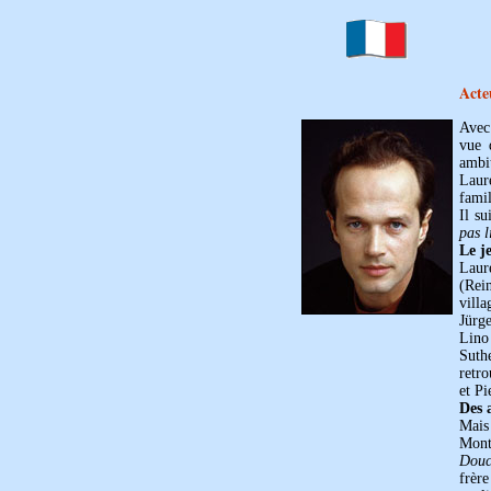
Acte
Avec
vue 
ambit
Laure
famil
Il su
pas l
Le j
Laur
(Rei
vill
Jürge
Lino
Suth
retro
et Pi
Des 
Mais
Mont
Douc
frèr