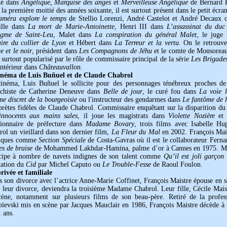
é dans
Angélique, Marquise des anges
et
Merveilleuse Angélique
de Bernard B
la première moitié des années soixante, il est surtout présent dans le petit écra
améra explore le temps
de Stellio Lorenzi, André Castelot et André Decaux où
ille dans
La mort de Marie-Antoinette
, Henri III dans
L’assassinat du duc
igme de Saint-Leu
, Malet dans
La conspiration du général Malet
, le juge
aire du collier de Lyon
et Hébert dans
La Terreur et la vertu
. On le retrou
 et le noir
, président dans
Les Compagnons de Jéhu
et le comte de Monsorea
t surtout popularisé par le rôle de commissaire principal de la série
Les Brigades
Intérieur dans
Châteauvallon
.
inéma de Luis Buñuel et de Claude Chabrol
inéma, Luis Buñuel le sollicite pour des personnages ténébreux proches d
chiste de Catherine Deneuve dans
Belle de jour
, le curé fou dans
La voie l
e discret de la bourgeoisie
ou l'instructeur des gendarmes dans
Le fantôme de l
rprètes fidèles de Claude Chabrol. Commissaire enquêtant sur la disparition 
innocents aux mains sales
, il joue les magistrats dans
Violette Nozière
e
tionnaire de préfecture dans
Madame Bovary
, trois films avec Isabelle Hu
ol un vieillard dans son dernier film,
La Fleur du Mal
en 2002. François Maist
tiques comme
Section Spéciale
de Costa-Gavras où il est le collaborateur Fer
es de braise
de Mohammed Lakhdar-Hamina, palme d’or à Cannes en 1975. Mais
icipe à nombre de navets indignes de son talent comme
Qu’il est joli garçon
tation du
Cid
par Michel Caputo ou
Le Trouble-Fesse
de Raoul Foulon.
rivée et familiale
s son divorce avec l’actrice Anne-Marie Coffinet, François Maistre épouse en 
 leur divorce, deviendra la troisième Madame Chabrol. Leur fille, Cécile Maistr
cène, notamment sur plusieurs films de son beau-père. Retiré de la profe
oïevski mis en scène par Jacques Mauclair en 1986, François Maistre décède à 
 ans.