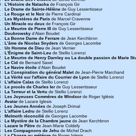
0 :
L’Histoire de Natacha
de François Gir
1 :
Le Drame de Sainte-Hélène
de Guy Lessertisseur
1 :
Le Rouge et le Noir
de Pierre Cardinal
1 :
Les Mystères de Paris
de Marcel Cravenne
1 :
Un Miracle ou deux
de François Gir
1 :
Le Meurtre de Pierre III
de Guy Lessertisseur
1 :
Doubrowsky
d’Alain Boudet
1 :
La Bonne Dame de Ferrare
de Jean Kerchbron
1 :
L’âme de Nicolas Snyders
de Georges Lacombe
1 :
Un Homme de Dieu
de Jean Vernier
1 :
L'Énigme de Saint-Leu
de Stellio Lorenzi
2 :
Le Meurtre de Henry Darnley ou La double passion de Marie St
2 :
Le Cid
de Bernard Saxel
2 :
Le Navire étoile
d’Alain Boudet
3 :
La Conspiration du général Malet
de Jean-Pierre Marchand
3 :
La Vérité sur l'affaire du Courrier de Lyon
de Stellio Lorenzi
3 :
L'affaire Calas
de Stellio Lorenzi
3 :
Le procès de Charles Ier
de Guy Lessertisseur
4 :
La Terreur et la Vertu
de Stellio Lorenzi
4 :
Les Joyeuses Commères de Windsor
de Roger Iglésis
4 :
Avatar
de Lazare Iglesis
5 :
Les Jeunes Années
de Joseph Drimal
5 :
L'affaire Ledru
de Stellio Lorenz
5 :
Melmoth réconcilié
de Georges Lacombe
5 :
Le Mystère de la Chambre jaune
de Jean Kerchbron
6 :
Lazare le Pâtre
de Jean-Marie Coldefy
6 :
Les Compagnons de Jehu
de Michel Drach
6 :
La Chasse au météore
de Roger Iglesis