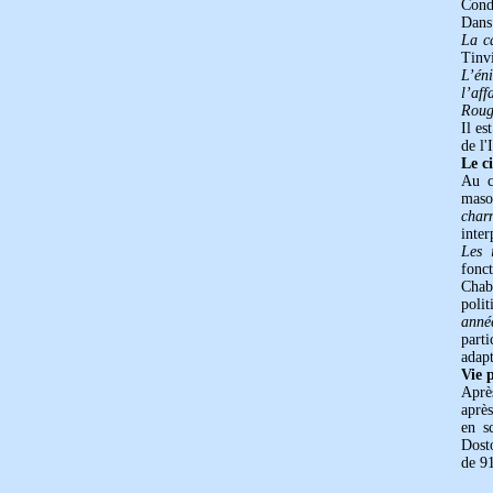
Cond
Dans 
La c
Tinv
L’én
l’aff
Rouge
Il es
de l'
Le c
Au c
maso
charm
inte
Les 
fonc
Chabr
poli
anné
part
adap
Vie p
Aprè
après
en s
Dost
de 91