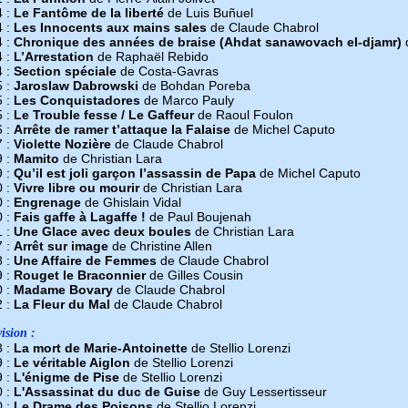
4 :
Le Fantôme de la liberté
de Luis Buñuel
4 :
Les Innocents aux mains sales
de Claude Chabrol
4 :
Chronique des années de braise (Ahdat sanawovach el-djamr)
4 :
L’Arrestation
de Raphaël Rebido
4 :
Section spéciale
de Costa-Gavras
5 :
Jaroslaw Dabrowski
de Bohdan Poreba
5 :
Les Conquistadores
de Marco Pauly
5 :
Le Trouble fesse / Le Gaffeur
de Raoul Foulon
6 :
Arrête de ramer t’attaque la Falaise
de Michel Caputo
7 :
Violette Nozière
de Claude Chabrol
9 :
Mamito
de Christian Lara
9 :
Qu’il est joli garçon l’assassin de Papa
de Michel Caputo
0 :
Vivre libre ou mourir
de Christian Lara
0 :
Engrenage
de Ghislain Vidal
0 :
Fais gaffe à Lagaffe !
de Paul Boujenah
1 :
Une Glace avec deux boules
de Christian Lara
7 :
Arrêt sur image
de Christine Allen
8 :
Une Affaire de Femmes
de Claude Chabrol
9 :
Rouget le Braconnier
de Gilles Cousin
0 :
Madame Bovary
de Claude Chabrol
2 :
La Fleur du Mal
de Claude Chabrol
ision :
8 :
La mort de Marie-Antoinette
de Stellio Lorenzi
9 :
Le véritable Aiglon
de Stellio Lorenzi
9 :
L'énigme de Pise
de Stellio Lorenzi
0 :
L'Assassinat du duc de Guise
de Guy Lessertisseur
0 :
Le Drame des Poisons
de Stellio Lorenzi