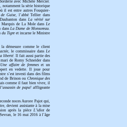
orderie avec Michèle Mercier.
n, notamment la série historique
 il est entre autres Fouquier-
 de Guise
, l’abbé Tellier dans
 Daubanton dans
La vérité sur
ve Marquis de La Mole dans
Le
u dans
La Dame de Monsoreau
.
 du Tigre
et incarne le Ministre
e la démesure comme le client
actée
, le commissaire dans
Le
a liberté
. Il fait aussi partie des
du mari de Romy Schneider dans
t
Une affaire de femmes
et un
ppert en vedette. Il joue pour
re s’est investi dans des films
nand de Brinon ou
Chronique des
 comme il faut bien vivre, il
 l’assassin de papa!
affligeante
seconde noces Aurore Pajot qui,
e, devient assistante à la mise
ssion après la pièce
L’idiot
de
Sevran, le 16 mai 2016 à l’âge