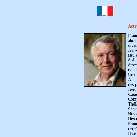
Acte
Fran
abon
divis
Jean
issu
d’A.
dire
nomb
Une 
À la 
des 
Avec
Camé
Comp
Théâ
Shake
Hoss
Des r
Fran
dédi
Il s