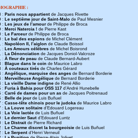
MOGRAPHIE :
8 :
Paris nous appartient
de Jacques Rivette
9 :
Le septième jour de Saint-Malo
de Paul Mesnier
9 :
Les jeux de l’amour
de Philippe de Broca
9 :
Merci Natercia !
de Pierre Kast
0 :
Le Farceur
de Philippe de Broca
0 :
Le bal des espions
de Michel Clément
1 :
Napoléon II, l’aiglon
de Claude Boissol
1 :
Les Amours célèbres
de Michel Boisrond
1 :
La Dénonciation
de Jacques Doniol-Valcroze
1 :
À fleur de peau
de Claude Bernard-Aubert
3 :
Blague dans le coin
de Maurice Labro
3 :
À couteaux tirés
de Charles Gérard
4 :
Angélique, marquise des anges
de Bernard Borderie
4 :
Merveilleuse Angélique
de Bernard Borderie
4 :
La vieille Dame indigne
de René Allio
5 :
Furia à Bahia pour OSS 117
d’André Hunebelle
6 :
Carré de dames pour un as
de Jacques Poitrenaud
6 :
Belle de jour
de Luis Buñuel
7 :
Casse-tête chinois pour le judoka
de Maurice Labro
7 :
La Louve solitaire
d’Edouard Logereau
8 :
La Voie lactée
de Luis Buñuel
9 :
Le dernier Saut
d’Edouard Luntz
0 :
Le Distrait
de Pierre Richard
2 :
Le Charme discret la bourgeoisie
de Luis Buñuel
2 :
Le Serpent
d’Henri Verneuil
2 :
La Punition
de Pierre-Alain Jolivet