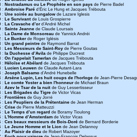
8 :
Nostradamus ou Le Prophète en son pays
de Pierre Badel
8 :
Ambroise Paré
d’Éric Le Hung et Jacques Trébouta
9 :
Une soirée au bungalow
de Lazare Iglesis
9 :
Le Survivant
de Louis Grospierre
9 :
La Cravache d’or
d’André Michel
9 :
Sainte Jeanne
de Claude Loursais
1 :
La Dame de Monsoreau
de Yannick Andréi
2 :
Le Bunker
de Roger Iglésis
3 :
Un grand peintre
de Raymond Barrat
3 :
Les Messieurs de Saint-Roy
de Pierre Goutas
3 :
la Duchesse d’Avila
de Philippe Ducrest
3 :
On l'appelait Tamerlan
de Jacques Trébouta
3 :
Héloïse et Abélard
de Jacques Trébouta
3 :
Lucien Leuwen
de Claude Autant-Lara
4 :
Joseph Balsamo
d’André Hunebelle
4 :
Arsène Lupin, Les huit coups de l'horloge
de Jean-Pierre Desag
4 :
Le comte Yoster a bien l'honneur
de Michael Braun
4 :
Azev le Tsar de la nuit
de Guy Lessertisseur
4 :
Les Brigades du Tigre
de Victor Vicas
5 :
Frontières
de Guy Jorré
5 :
Les Peupliers de la Prétentaine
de Jean Herman
5 :
Crise
de Pierre Matteuzzi
6 :
Le Temps d’un regard
de Boramy Tioulong
6 :
L'Homme d’Amsterdam
de Victor Vicas
6 :
Ces beaux messieurs de Bois-Doré
de Bernard Borderie
6 :
Le Jeune Homme et le Lion
de Jean Delannoy
7 :
Au Plaisir de dieu
de Robert Mazoyer
7 :
Foch pour vaincre
de Jean-François Delassus