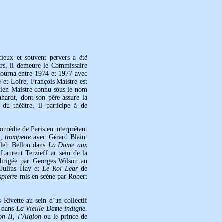
cieux et souvent pervers a été
urs, il demeure le Commissaire
tourna entre 1974 et 1977 avec
et-Loire, François Maistre est
lien Maistre connu sous le nom
hardt, dont son père assure la
du théâtre, il participe à de
Comédie de Paris en interprétant
, trompette
avec Gérard Blain.
Loleh Bellon dans
La Dame aux
r Laurent Terzieff au sein de la
dirigée par Georges Wilson au
Julius Hay et
Le Roi Lear
de
pierre
mis en scène par Robert
 Rivette au sein d’un collectif
e dans
La Vieille Dame indigne
.
n II, l’Aiglon
ou le prince de