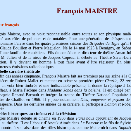
François MAISTRE
ur français
çois Maistre, avec sa voix reconnaissable entre toutes et son physique mali
né aux rôles de policiers et de notables. Pour une génération de téléspectate
ionnaire Faivre dans les quatre premières saisons des
Brigades du Tigre
qu’il 
-Claude Bouillon et Pierre Maguelon. Né le 14 mai 1925 à Demigny, en Saône-
 d’une famille de comédiens. Fils du comédien et directeur de théâtre Aman-Ju
 M. Julien et de la nièce de Jacques Copeau, il débute au Théâtre Sarah-Bern
ction. Il y devient un homme à tout faire avant d’être régisseur. En plus 
reuses émissions radiophoniques.
belle carrière théâtrale
fin des années cinquante, François Maistre fait ses premiers pas sur scène à la 
pièces de Robert Mallet et mettant en scène sa première pièce
Charlie, 22 ans
 un voix bien timbrée et une indiscutable présente, il donne la réplique à 
lias
, à Maria Pacôme dans
Madame Jonas dans la baleine
. Il est dirigé pa
agnie Renaud-Barrault et intègre la troupe du Théâtre National Populaire 
tre de Chaillot en 1966. Il y joue notamment
Dieu, empereur et paysan
de 
speare. Dans les dernières années de sa carrière, il participe à
Danton et Robes
ein.
ôles historiques au cinéma et à la télévision
çois Maistre débute au cinéma en 1958 dans
Paris nous appartient
de Jacques
é au théâtre. Il est l’époux d’Anouk Aimée dans
Le Farceur
et le fils de Sylvi
e montre à son aise dans des rôles historiques comme Metternich dans
Napoléo