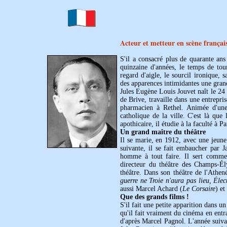
Acteur et metteur en scène françai
S'il a consacré plus de quarante an
quinzaine d'années, le temps de to
regard d'aigle, le sourcil ironique,
des apparences intimidantes une grand
Jules Eugène Louis Jouvet naît le 24 
de Brive, travaille dans une entrepr
pharmacien à Rethel. Animée d'une f
catholique de la ville. C'est là que
apothicaire, il étudie à la faculté à P
Un grand maître du théâtre
Il se marie, en 1912, avec une jeune
suivante, il se fait embaucher par 
homme à tout faire. Il sert comme 
directeur du théâtre des Champs-Él
théâtre. Dans son théâtre de l'Athen
guerre ne Troie n'aura pas lieu, Élec
aussi Marcel Achard (
Le Corsaire
) et
Que des grands films !
S'il fait une petite apparition dans u
qu'il fait vraiment du cinéma en ent
d'après Marcel Pagnol. L'année suivan