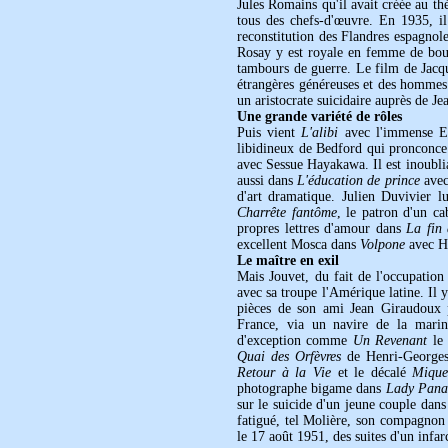
Jules Romains qu'il avait créée au th
tous des chefs-d'œuvre. En 1935, il
reconstitution des Flandres espagnole
Rosay y est royale en femme de bour
tambours de guerre. Le film de Jacq
étrangères généreuses et des hommes
un aristocrate suicidaire auprès de J
Une grande variété de rôles
Puis vient
L'alibi
avec l'immense E
libidineux de Bedford qui pronconce 
avec Sessue Hayakawa. Il est inoubli
aussi dans
L'éducation de prince
avec
d'art dramatique. Julien Duvivier l
Charrête fantôme
, le patron d'un ca
propres lettres d'amour dans
La fin 
excellent Mosca dans
Volpone
avec H
Le maître en exil
Mais Jouvet, du fait de l'occupation
avec sa troupe l'Amérique latine. Il 
pièces de son ami Jean Giraudoux p
France, via un navire de la marin
d'exception comme
Un Revenant
le 
Quai des Orfèvres
de Henri-Georges
Retour à la Vie
et le décalé
Mique
photographe bigame dans
Lady Pan
sur le suicide d'un jeune couple dan
fatigué, tel Molière, son compagnon 
le 17 août 1951, des suites d'un infarc