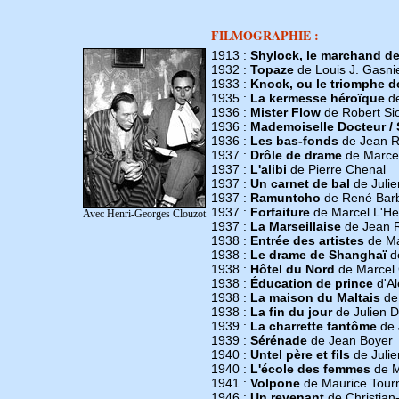
FILMOGRAPHIE :
1913 :
Shylock, le marchand de
1932 :
Topaze
de Louis J. Gasni
1933 :
Knock, ou le triomphe d
1935 :
La kermesse héroïque
de
1936 :
Mister Flow
de Robert S
1936 :
Mademoiselle Docteur / 
1936 :
Les bas-fonds
de Jean R
1937 :
Drôle de drame
de Marce
1937 :
L'alibi
de Pierre Chenal
1937 :
Un carnet de bal
de Julie
1937 :
Ramuntcho
de René Barb
1937 :
Forfaiture
de Marcel L'He
Avec Henri-Georges Clouzot
1937 :
La Marseillaise
de Jean R
1938 :
Entrée des artistes
de Ma
1938 :
Le drame de Shanghaï
d
1938 :
Hôtel du Nord
de Marcel
1938 :
Éducation de prince
d'A
1938 :
La maison du Maltais
de 
1938 :
La fin du jour
de Julien D
1939 :
La charrette fantôme
de 
1939 :
Sérénade
de Jean Boyer
1940 :
Untel père et fils
de Julie
1940 :
L'école des femmes
de M
1941 :
Volpone
de Maurice Tour
1946 :
Un revenant
de Christian