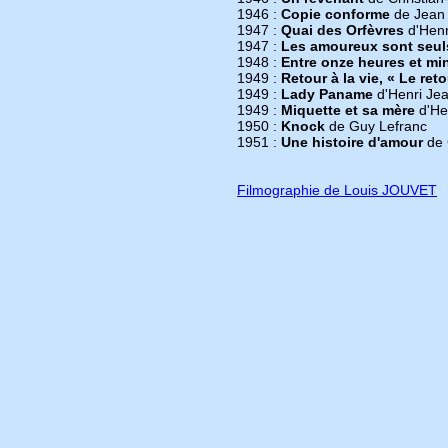
1946 :
Copie conforme
de Jean 
1947 :
Quai des Orfèvres
d'Henr
1947 :
Les amoureux sont seu
1948 :
Entre onze heures et mi
1949 :
Retour à la vie, « Le ret
1949 :
Lady Paname
d'Henri Je
1949 :
Miquette et sa mère
d'He
1950 :
Knock
de Guy Lefranc
1951 :
Une histoire d'amour
de 
Filmographie de Louis JOUVET