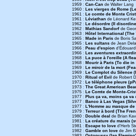
1959 :
Can-Can
de Walter Lang
1960 :
Les vierges de Rome (Le
1961 :
Le comte de Monte Cris
1961 :
Léviathan
de Léonard Kei
1962 :
Le désordre (Il disordine
1962 :
Mathias Sandorf
de Geor
1963 :
Hôtel International (The V
1965 :
Made in Paris
de Boris S
1965 :
Les sultans
de Jean Del
1966 :
Peau d'espion
d'Édouard
1966 :
Les aventures extraordi
1968 :
La puce à l'oreille (A flea
1968 :
Mourir à Paris (To die in 
1969 :
Le miroir de la mort (Fea
1969 :
Le Complot du Silence (
1970 :
Ritual of Evil
de Robert D
1972 :
Le téléphone pleure (pPa
1973 :
The Great American Bea
1975 :
Le Comte de Monte-Crist
1977 :
Plus ça va, moins ça va
d
1977 :
Banco à Las Vegas (Silv
1977 :
L'Homme au masque de f
1979 :
Terreur à bord (The Frenc
1980 :
Double deal
de Brian Ka
1981 :
La créature du marais (
1981 :
Escape to love
d'Herb St
1982 :
Gamble on love
de Jim B
1983 :
Octopussy (Ian Fleming