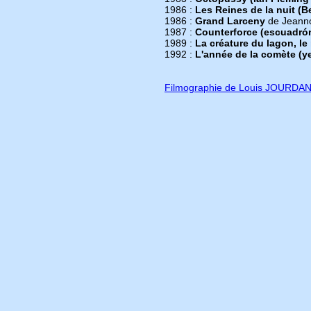
1986 :
Les Reines de la nuit (B
1986 :
Grand Larceny
de Jeanno
1987 :
Counterforce (escuadró
1989 :
La créature du lagon, le
1992 :
L'année de la comète (ye
Filmographie de Louis JOURDA