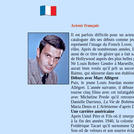
Acteur français
Il est parfois difficile pour un acte
cataloguer dès ses débuts comme jeu
représenté l'image du French Lover, qu
rôles. Après de nombreuses années, L
aussi de ce titre de gloire qui a fait 
de Hollywood auprès des plus belles 
Né Louis Robert Gendre à Marseille, 
aurait bien voulu qu'il prît sa succe
Raimu, qui séjourne dans son établis
Débuts avec Marc Allégret
Puis, le jeune Louis Jourdan monte
Allégret. L'année suivante, il débu
tourne cinq films avec cet infatigabl
avec Micheline Presle qu'il retrou
Danielle Darrieux,
La Vie de Bohèm
Maria Denis et
L'Arlésienne
d'après 
Une carrière américaine
Après Untel Père et Fils où il interpr
à la fin des années 1940, la colonie
Frédérique Tacart qu'il surnomme Qu
Son oil de velours et son sourire écl