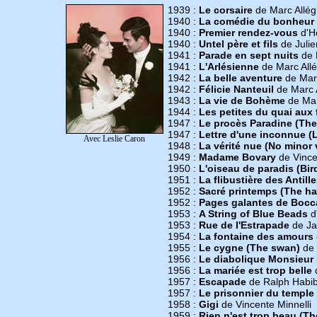
1939 :
Le corsaire
de Marc Allég
1940 :
La comédie du bonheur
1940 :
Premier rendez-vous
d'H
1940 :
Untel père et fils
de Julie
1941 :
Parade en sept nuits
de 
1941 :
L'Arlésienne
de Marc Allé
1942 :
La belle aventure
de Marc
1942 :
Félicie Nanteuil
de Marc A
1943 :
La vie de Bohème
de Mar
1944 :
Les petites du quai aux 
1947 :
Le procès Paradine (The
1947 :
Lettre d'une inconnue 
Avec Leslie Caron
1948 :
La vérité nue (No minor 
1949 :
Madame Bovary
de Vince
1950 :
L'oiseau de paradis (Bir
1951 :
La flibustière des Antill
1952 :
Sacré printemps (The h
1952 :
Pages galantes de Bocc
1953 :
A String of Blue Beads
d'
1953 :
Rue de l'Estrapade
de Ja
1954 :
La fontaine des amours 
1955 :
Le cygne (The swan)
de 
1956 :
Le diabolique Monsieur 
1956 :
La mariée est trop belle
d
1957 :
Escapade
de Ralph Habi
1957 :
Le prisonnier du temple
1958 :
Gigi
de Vincente Minnelli
1959 :
Rien n'est trop beau (Th