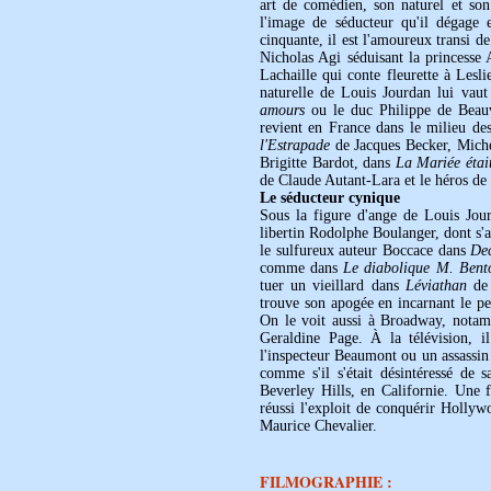
art de comédien, son naturel et so
l'image de séducteur qu'il dégage
cinquante, il est l'amoureux transi 
Nicholas Agi séduisant la princesse
Lachaille qui conte fleurette à Lesl
naturelle de Louis Jourdan lui vaut
amours
ou le duc Philippe de Beau
revient en France dans le milieu d
l'Estrapade
de Jacques Becker, Michel
Brigitte Bardot, dans
La Mariée était
de Claude Autant-Lara et le héros de
Le séducteur cynique
Sous la figure d'ange de Louis Jour
libertin Rodolphe Boulanger, dont s
le sulfureux auteur Boccace dans
De
comme dans
Le diabolique M. Bent
tuer un vieillard dans
Léviathan
de 
trouve son apogée en incarnant le p
On le voit aussi à Broadway, notam
Geraldine Page. À la télévision, 
l'inspecteur Beaumont ou un assassi
comme s'il s'était désintéressé de
Beverley Hills, en Californie. Une f
réussi l'exploit de conquérir Holly
Maurice Chevalier.
FILMOGRAPHIE :