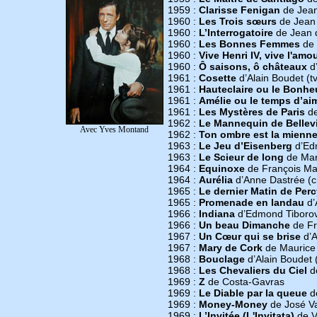
1959 :
Clarisse Fenigan
de Jean 
1960 :
Les Trois sœurs
de Jean 
1960 :
L’Interrogatoire
de Jean d
1960 :
Les Bonnes Femmes
de 
1960 :
Vive Henri IV, vive l'amo
1960 :
Ô saisons, ô châteaux
d
1961 :
Cosette
d’Alain Boudet (tv
1961 :
Hauteclaire ou le Bonhe
1961 :
Amélie ou le temps d’ai
1961 :
Les Mystères de Paris
de
1962 :
Le Mannequin de Bellevi
Avec Yves Montand
1962 :
Ton ombre est la mienn
1963 :
Le Jeu d’Eisenberg
d’Edm
1963 :
Le Scieur de long
de Marc
1964 :
Equinoxe
de François Mar
1964 :
Aurélia
d’Anne Dastrée (
1965 :
Le dernier Matin de Perc
1965 :
Promenade en landau
d’
1966 :
Indiana
d’Edmond Tiborov
1966 :
Un beau Dimanche
de Fra
1967 :
Un Cœur qui se brise
d’A
1967 :
Mary de Cork
de Maurice
1968 :
Bouclage
d’Alain Boudet (
1968 :
Les Chevaliers du Ciel
de
1969 :
Z
de Costa-Gavras
1969 :
Le Diable par la queue
de
1969 :
Money-Money
de José Va
1969 :
L’Invitée (L'Invitata)
de V