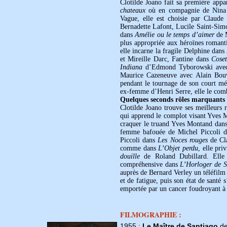
Clotilde Joano fait sa première app
chateaux
où en compagnie de Nina Pe
Vague, elle est choisie par Claude
Bernadette Lafont, Lucile Saint-Sim
dans
Amélie ou le temps d’aimer
de M
plus appropriée aux héroïnes romanti
elle incarne la fragile Delphine dans
et Mireille Darc, Fantine dans
Coset
Indiana
d’Edmond Tyborowski avec 
Maurice Cazeneuve avec Alain Bouv
pendant le tournage de son court m
ex-femme d’Henri Serre, elle le comba
Quelques seconds rôles marquants
Clotilde Joano trouve ses meilleurs 
qui apprend le complot visant Yves
craquer le truand Yves Montand dan
femme bafouée de Michel Piccoli 
Piccoli dans
Les Noces rouges
de Cla
comme dans
L’Objet perdu
, elle pri
douille
de Roland Dubillard. Elle 
compréhensive dans
L’Horloger de S
auprès de Bernard Verley un téléfilm 
et de fatigue, puis son état de sant
emportée par un cancer foudroyant à 
FILMOGRAPHIE :
1955 :
Le Maître de Santiago
de