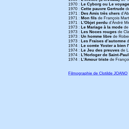
1970 :
Le Cyborg ou Le voyage 
1970 :
Cette pauvre Gertrude
de
1971 :
Des Amis très chers
d’Abd
1971 :
Mon fils
de François Marti
1971 :
L'Objet perdu
d’André Mic
1973 :
Le Mariage à la mode
de 
1973 :
Les Noces rouges
de Cl
1973 :
Un homme libre
de Rober
1973 :
Les Fraises d’automne
d
1974 :
Le comte Yoster a bien 
1974 :
Le Jeu des preuves
de L
1974 :
L'Horloger de Saint-Paul
1974 :
L'Amour triste
de François
Filmographie de Clotilde JOANO