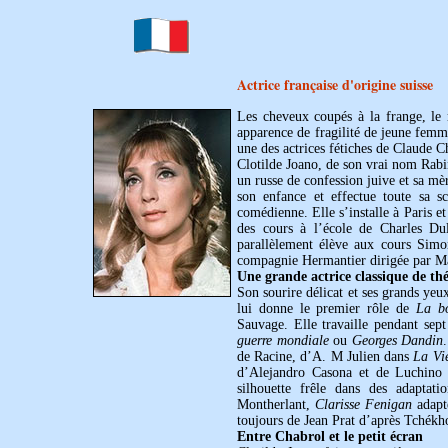
Actrice française d'origine suisse
Les cheveux coupés à la frange, le 
apparence de fragilité de jeune femme 
une des actrices fétiches de Claude 
Clotilde Joano, de son vrai nom Rabi
un russe de confession juive et sa mèr
son enfance et effectue toute sa s
comédienne. Elle s’installe à Paris e
des cours à l’école de Charles Du
parallèlement élève aux cours Simo
compagnie Hermantier dirigée par M
Une grande actrice classique de th
Son sourire délicat et ses grands yeux
lui donne le premier rôle de
La b
Sauvage. Elle travaille pendant se
guerre mondiale
ou
Georges Dandin
de Racine, d’A. M Julien dans
La Vi
d’Alejandro Casona et de Luchino
silhouette frêle dans des adaptat
Montherlant,
Clarisse Fenigan
adapt
toujours de Jean Prat d’après Tchékh
Entre Chabrol et le petit écran