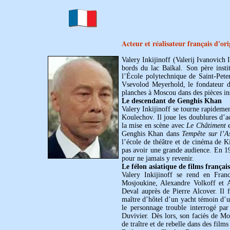
Acteur et réalisateur français d'ori
Valery Inkijinoff (Valerij Ivanovich 
bords du lac Baïkal. Son père insti
l’École polytechnique de Saint-Peter
Vsevolod Meyerhold, le fondateur d’
planches à Moscou dans des pièces ins
Le descendant de Genghis Khan
Valery Inkijinoff se tourne rapidemen
Koulechov. Il joue les doublures d’ac
la mise en scène avec
Le Châtiment
Genghis Khan dans
Tempête sur l’A
l’école de théâtre et de cinéma de K
pas avoir une grande audience. En 1931
pour ne jamais y revenir.
Le félon asiatique de films français
Valery Inkijinoff se rend en Fra
Mosjoukine, Alexandre Volkoff et A
Deval auprès de Pierre Alcover. Il 
maître d’hôtel d’un yacht témoin d’un 
le personnage trouble interrogé p
Duvivier. Dès lors, son faciès de Mo
de traître et de rebelle dans des film