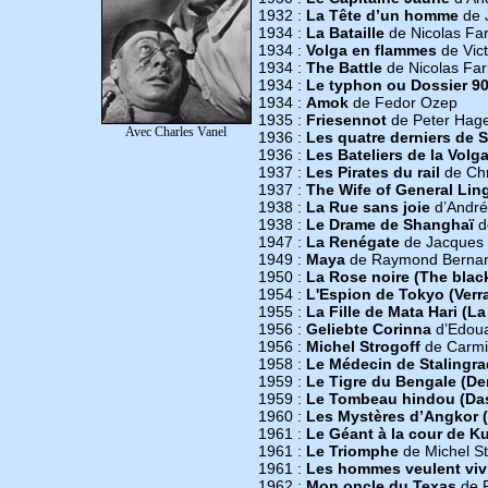
1932 :
La Tête d’un homme
de J
1934 :
La Bataille
de Nicolas Far
1934 :
Volga en flammes
de Vict
1934 :
The Battle
de Nicolas Far
1934 :
Le typhon ou Dossier 909
1934 :
Amok
de Fedor Ozep
1935 :
Friesennot
de Peter Hag
Avec Charles Vanel
1936 :
Les quatre derniers de S
1936 :
Les Bateliers de la Volg
1937 :
Les Pirates du rail
de Chr
1937 :
The Wife of General Lin
1938 :
La Rue sans joie
d’Andr
1938 :
Le Drame de Shanghaï
d
1947 :
La Renégate
de Jacques
1949 :
Maya
de Raymond Berna
1950 :
La Rose noire (The blac
1954 :
L'Espion de Tokyo (Verr
1955 :
La Fille de Mata Hari (La 
1956 :
Geliebte Corinna
d’Edoua
1956 :
Michel Strogoff
de Carmi
1958 :
Le Médecin de Stalingrad
1959 :
Le Tigre du Bengale (De
1959 :
Le Tombeau hindou (Das
1960 :
Les Mystères d’Angkor (
1961 :
Le Géant à la cour de Ku
1961 :
Le Triomphe
de Michel St
1961 :
Les hommes veulent viv
1962 :
Mon oncle du Texas
de 