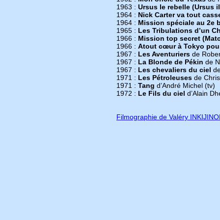
1963 :
Ursus le rebelle (Ursus il
1964 :
Nick Carter va tout cass
1964 :
Mission spéciale au 2e 
1965 :
Les Tribulations d’un C
1966 :
Mission top secret (Mat
1966 :
Atout cœur à Tokyo pou
1967 :
Les Aventuriers
de Rober
1967 :
La Blonde de Pékin
de N
1967 :
Les chevaliers du ciel
de 
1971 :
Les Pétroleuses
de Chris
1971 :
Tang
d’André Michel (tv)
1972 :
Le Fils du ciel
d’Alain Dhé
Filmographie de Valéry INKIJIN