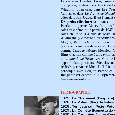
Farkas avec Charles Boyer, russe a
Tourjanski, malais dans
Amok
de Fe
Wladimir Strijewski, dans
Les Pira
Yunnan et dans
Le drame de Shang
côtés de Louis Jouvet. Il est l’amant
Des petits rôles internationaux
Pendant la guerre, Valery Inkijinoff 
rôles au cinéma qu’à partir de 1947. I
rôles en Italie (La fille de Mata-
Allemagne (
Le médecin de Stalingra
Moguy,
Mon oncle du Texas
où il c
prêtre au crâne rasé dans son diptyq
comme
Ursus le rebelle
, Monsieur 
films d’action comme
Les Aventurier
et
La blonde de Pékin
avec Mireille D
apparaît dans plusieurs séries des 
réalisés par André Michel. Il fait 
parodique avec Brigitte Bardot et 
Inkijinoff est décédé le 26 septemb
Geneviève-des-Bois.
FILMOGRAPHIE :
1925 :
Le Châtiment (Pasplata)
1926 :
Le Voleur (Vor)
de Valéry I
1928 :
Tempête sur l'Asie (Po
1929 :
La Comète (Kometa)
de V
1930 :
Le Capitaine Jaune
d’An