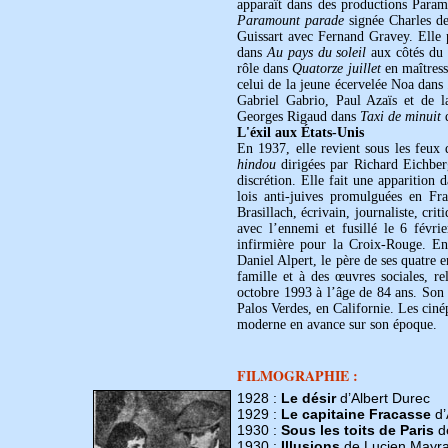
apparaît dans des productions Para
Paramount parade
signée Charles d
Guissart avec Fernand Gravey. Elle 
dans
Au pays du soleil
aux côtés du 
rôle dans
Quatorze juillet
en maîtress
celui de la jeune écervelée Noa dans
Gabriel Gabrio, Paul Azaïs et de la
Georges Rigaud dans
Taxi de minuit
d
L'éxil aux États-Unis
En 1937, elle revient sous les feux
hindou
dirigées par Richard Eichberg
discrétion. Elle fait une apparition 
lois anti-juives promulguées en Fr
Brasillach, écrivain, journaliste, cr
avec l’ennemi et fusillé le 6 fév
infirmière pour la Croix-Rouge. En
Daniel Alpert, le père de ses quatre 
famille et à des œuvres sociales, re
octobre 1993 à l’âge de 84 ans. So
Palos Verdes, en Californie. Les cin
moderne en avance sur son époque.
FILMOGRAPHIE :
1928 :
Le désir
d’Albert Durec
1929 :
Le capitaine Fracasse
d’
1930 :
Sous les toits de Paris
de
1930 :
Illusions
de Lucien Mayr