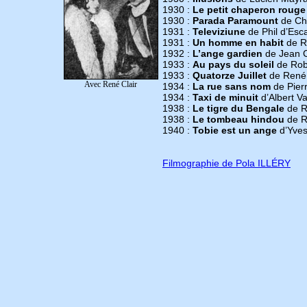
1930 :
Le petit chaperon rouge
1930 :
Parada Paramount
de Cha
1931 :
Televiziune
de Phil d’Esca
1931 :
Un homme en habit
de R
1932 :
L’ange gardien
de Jean 
1933 :
Au pays du soleil
de Rob
1933 :
Quatorze Juillet
de René 
Avec René Clair
1934 :
La rue sans nom
de Pier
1934 :
Taxi de minuit
d’Albert Va
1938 :
Le tigre du Bengale
de R
1938 :
Le tombeau hindou
de R
1940 :
Tobie est un ange
d’Yves
Filmographie de Pola ILLÉRY