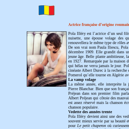
Actrice française d'origine roumai
Pola Illéry est l’actrice d’un seul fi
nuisette, une épouse volage des qu
renouvellera le même type de rôles av
De son vrai nom Paula Iliescu, Pola I
décembre 1909. Elle grandit dans une
jeune âge. Belle plante ambitieuse,
en 1927. Remarquée par la maison 
qui hélas ne verra jamais le jour. Po
cinéaste Albert Durec à la recherche
Pomerol qu’elle tourne en Algérie ave
La vamp volage
La même année, elle interprète la 
Pierre Blanchar. Bien que son français
Préjean dans son premier film parl
Albert Préjean qui côtoie des mauvais
est assez réservé mais la chanson éc
chanson populaire.
Vedette des années trente
Pola Illéry devient ainsi une des ved
souvent mieux servie par sa beauté et
pour
Le petit chaperon
où curieuseme