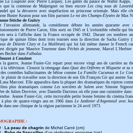
me
La Loupiote
avec Pierre Larquey, Les gaîtés du palace de Walter Kapps, fi
s que la comtesse de Malpeignet ou bien encore
Les cinq sous de Lavarèd
andel qui la découvre avec stupéfaction en princesse orientale. Mais elle côt
urne Buster Keaton pour son film parisien
Le roi des Champs-Élysées
de Max No
onne fétiche de Guitry
t l'invasion allemande, la comédienne débute les années quarante ave
issionnaires
de Pierre Caron, film sorti en 1945 et L'irrésistible rebelle qui b
ois sera à l'affiche dans la France occupée de 1942. Durant ces sombres an
rique de quinze films dont trois tournés sous la direction de Sacha Guitry 
leux de Désirée Clary
et
La Malibran
) qui lui fait même danser le French c
 est dirigée par Maurice Tourneur dans
Péchés de jeunesse
, Marcel L'Herbie
ues Becker dans
Falbalas
.
louzot à Couzinet
s la guerre, Jeanne Fusier-Gir repart pour encore vingt ans de carrière au t
à la télévision. Clouzot la réengage dans
Quai des Orfèvres
et
Miquette et sa 
 des comédies hallucinantes de bêtise comme
La Famille Cucuroux
et
Le Cong
a le plaisir de travailler sous la direction de son fils François Gir qui assiste S
 Lana Marconi. Elle apparaîtra dans la plupart des dramatiques du rejeton co
films plus dramatiques comme
Les sorcières de Salem
avec Simone Signore
bre
de Julien Duvivier, avec Danielle Darrieux où elle joue une cuisinière dans 
tendue. Jeanne Fusier-Gir, cette incroyable petite bonne femme du cinéma franç
, à plus de quatre-vingts ans en 1966 dans
Le Jardinier d'Argenteuil
avec Jea
e dans une clinique de la région parisienne le 24 avril 1973.
MOGRAPHIE :
9 :
La peau de chagrin
de Michel Carré (cm)
0 :
Robe de fiançailles
d'un réalisateur anonyme (cm)