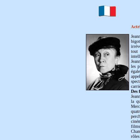
Actr
Jeann
bigo
irrév
tout
intel
Jeann
les p
égal
appe
spec
carri
Des 
Jean
la q
Merca
quatr
perc
ciné
film
Chan
rôles