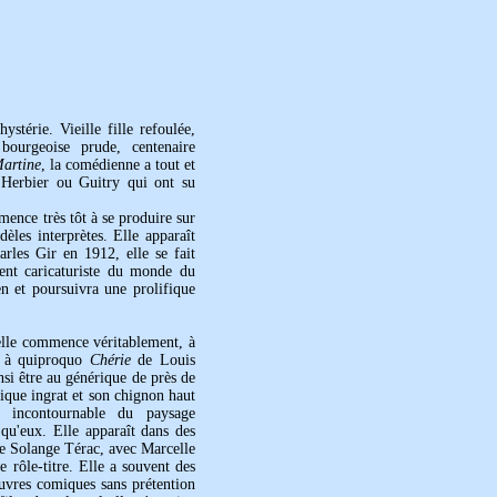
stérie. Vieille fille refoulée,
 bourgeoise prude, centenaire
artine
, la comédienne a tout et
'Herbier ou Guitry qui ont su
mence très tôt à se produire sur
èles interprètes. Elle apparaît
rles Gir en 1912, elle se fait
lent caricaturiste du monde du
n et poursuivra une prolifique
elle commence véritablement, à
ie à quiproquo
Chérie
de Louis
si être au générique de près de
ique ingrat et son chignon haut
 incontournable du paysage
qu'eux. Elle apparaît dans des
 Solange Térac, avec Marcelle
rôle-titre. Elle a souvent des
œuvres comiques sans prétention