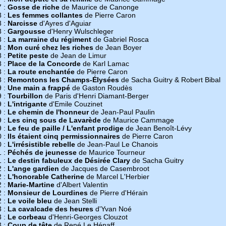
7 :
Gosse de riche
de Maurice de Canonge
8 :
Les femmes collantes
de Pierre Caron
8 :
Narcisse
d'Ayres d'Aguiar
8 :
Gargousse
d'Henry Wulschleger
8 :
La marraine du régiment
de Gabriel Rosca
8 :
Mon curé chez les riches
de Jean Boyer
8 :
Petite peste
de Jean de Limur
8 :
Place de la Concorde
de Karl Lamac
8 :
La route enchantée
de Pierre Caron
8 :
Remontons les Champs-Élysées
de Sacha Guitry & Robert Bibal
9 :
Une main a frappé
de Gaston Roudès
9 :
Tourbillon
de Paris d'Henri Diamant-Berger
9 :
L'intrigante
d'Emile Couzinet
9 :
Le chemin de l'honneur
de Jean-Paul Paulin
9 :
Les cinq sous de Lavarède
de Maurice Cammage
9 :
Le feu de paille / L'enfant prodige
de Jean Benoît-Lévy
0 :
Ils étaient cinq permissionnaires
de Pierre Caron
0 :
L'irrésistible rebelle
de Jean-Paul Le Chanois
1 :
Péchés de jeunesse
de Maurice Tourneur
1 :
Le destin fabuleux de Désirée Clary
de Sacha Guitry
2 :
L'ange gardien
de Jacques de Casembroot
2 :
L'honorable Catherine
de Marcel L'Herbier
2 :
Marie-Martine
d'Albert Valentin
2 :
Monsieur de Lourdines
de Pierre d'Hérain
2 :
Le voile bleu
de Jean Stelli
3 :
La cavalcade des heures
d'Yvan Noé
3 :
Le corbeau
d'Henri-Georges Clouzot
3 :
Coup de tête
de René Le Hénaff