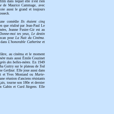
lm dans lequel elle n'est rien
e
de Maurice Cammage, avec
oie aussi le grand et toujours
sseck.
c une comédie
Ils étaient cinq
ien que réalisé par Jean-Paul Le
nées, Jeanne Fusier-Gir est au
(D
onne-moi tes yeux, Le destin
ancan pour
La Nuit du Cinéma
.
r dans
L'honorable Catherine
et
héâtre, au cinéma et le moment
mère
mais aussi Émile Couzinet
rès des belles-mères
. En 1949
acha Guitry sur le plateau de
Toâ
mme
Gerfaut
. Elle joue aussi dans
t et Yves Montand ou
Marie-
une réunion d'anciens résistants
ais, tourne son 180e et dernier
n Gabin et Curd Jürgens. Elle