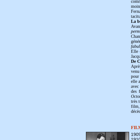
com
moin
Fern
tacit
La b
Avan
perm
Chan
géné
fabu
Elle
Jacq
De C
Aprè
venu 
pour
elle 
avec
des 
Octo
très 
film
décèd
FIL
190
191