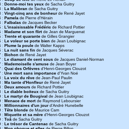
3 :
Donne-moi tes yeux
de Sacha Guitry
3 :
La Malibran
de Sacha Guitry
3 :
Vingt-cinq ans de bonheur
de René Jayet
4 :
Pamela
de Pierre d'Hérain
4 :
Falbalas
de Jacques Becker
5 :
L'insaisissable Frédéric
de Richard Pottier
5 :
Madame et son flirt
de Jean de Marguenat
5 :
Trente et quarante
de Gilles Grangier
6 :
Le voleur se porte bien
de Jean Loubignac
6 :
Plume la poule
de Walter Kapps
6 :
La nuit sans fin
de Jacques Séverac
7 :
Bichon
de René Jayet
7 :
Le diamant de cent sous
de Jacques Daniel-Norman
7 :
Mademoiselle s'amuse
de Jean Boyer
7 :
Quai des Orfèvres
d'Henri-Georges Clouzot
7 :
Une mort sans importance
d'Yvan Noé
8 :
La voix du rêve
de Jean-Paul Paulin
8 :
Ma tante d'Honfleur
de René Jayet
8 :
Deux amours
de Richard Pottier
8 :
Le diable boiteux
de Sacha Guitry
9 :
Le martyr de Bougival
de Jean Loubignac
9 :
Menace de mort
de Raymond Leboursier
9 :
Millionnaires d'un jour
d'André Hunebelle
9 :
Tête blonde
de Maurice Cam
9 :
Miquette et sa mère
d'Henri-Georges Clouzot
9 :
Toâ
de Sacha Guitry
9 :
Le trésor de Cantenac
de Sacha Guitry
0 :
Mon phoque et elles
de Pierre Billon