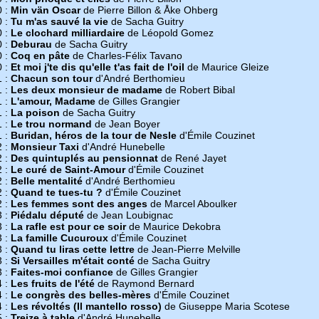
0 :
Min vän Oscar
de Pierre Billon & Åke Ohberg
0 :
Tu m'as sauvé la vie
de Sacha Guitry
0 :
Le clochard milliardaire
de Léopold Gomez
0 :
Deburau
de Sacha Guitry
0 :
Coq en pâte
de Charles-Félix Tavano
0 :
Et moi j'te dis qu'elle t'as fait de l'oil
de Maurice Gleize
1 :
Chacun son tour
d'André Berthomieu
1 :
Les deux monsieur de madame
de Robert Bibal
1 :
L'amour, Madame
de Gilles Grangier
1 :
La poison
de Sacha Guitry
1 :
Le trou normand
de Jean Boyer
1 :
Buridan, héros de la tour de Nesle
d'Émile Couzinet
2 :
Monsieur Taxi
d'André Hunebelle
2 :
Des quintuplés au pensionnat
de René Jayet
2 :
Le curé de Saint-Amour
d'Émile Couzinet
2 :
Belle mentalité
d'André Berthomieu
2 :
Quand te tues-tu ?
d'Émile Couzinet
2 :
Les femmes sont des anges
de Marcel Aboulker
3 :
Piédalu député
de Jean Loubignac
3 :
La rafle est pour ce soir
de Maurice Dekobra
3 :
La famille Cucuroux
d'Émile Couzinet
3 :
Quand tu liras cette lettre
de Jean-Pierre Melville
3 :
Si Versailles m'était conté
de Sacha Guitry
3 :
Faites-moi confiance
de Gilles Grangier
4 :
Les fruits de l'été
de Raymond Bernard
4 :
Le congrès des belles-mères
d'Émile Couzinet
4 :
Les révoltés (Il mantello rosso)
de Giuseppe Maria Scotese
5 :
Treize à table
d'André Hunebelle