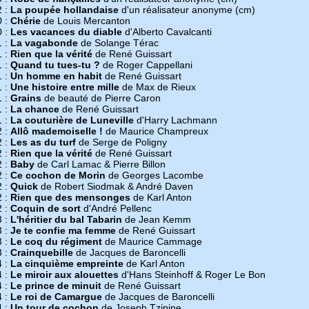
2 :
La poupée hollandaise
d'un réalisateur anonyme (cm)
0 :
Chérie
de Louis Mercanton
0 :
Les vacances du diable
d'Alberto Cavalcanti
1 :
La vagabonde
de Solange Térac
1 :
Rien que la vérité
de René Guissart
1 :
Quand tu tues-tu ?
de Roger Cappellani
1 :
Un homme en habit
de René Guissart
1 :
Une histoire entre mille
de Max de Rieux
1 :
Grains
de beauté de Pierre Caron
1 :
La chance
de René Guissart
1 :
La couturière de Luneville
d'Harry Lachmann
2 :
Allô mademoiselle !
de Maurice Champreux
2 :
Les as du turf
de Serge de Poligny
2 :
Rien que la vérité
de René Guissart
2 :
Baby
de Carl Lamac & Pierre Billon
2 :
Ce cochon de Morin
de Georges Lacombe
2 :
Quick
de Robert Siodmak & André Daven
2 :
Rien que des mensonges
de Karl Anton
2 :
Coquin de sort
d'André Pellenc
3 :
L'héritier du bal Tabarin
de Jean Kemm
3 :
Je te confie ma femme
de René Guissart
3 :
Le coq du régiment
de Maurice Cammage
3 :
Crainquebille
de Jacques de Baroncelli
4 :
La cinquième empreinte
de Karl Anton
4 :
Le miroir aux alouettes
d'Hans Steinhoff & Roger Le Bon
4 :
Le prince de minuit
de René Guissart
4 :
Le roi de Camargue
de Jacques de Baroncelli
4 :
Un tour de cochon
de Joseph Tzipine