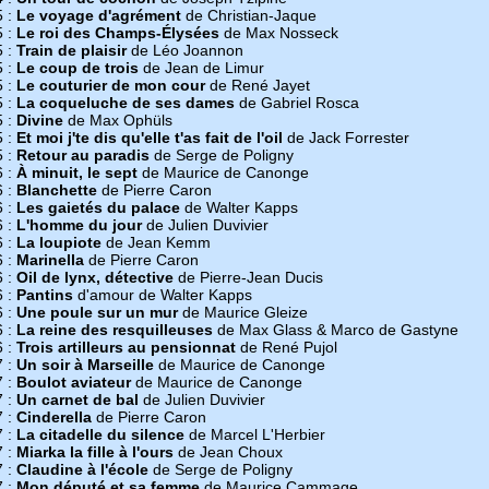
5 :
Le voyage d'agrément
de Christian-Jaque
5 :
Le roi des Champs-Élysées
de Max Nosseck
5 :
Train de plaisir
de Léo Joannon
5 :
Le coup de trois
de Jean de Limur
5 :
Le couturier de mon cour
de René Jayet
5 :
La coqueluche de ses dames
de Gabriel Rosca
5 :
Divine
de Max Ophüls
5 :
Et moi j'te dis qu'elle t'as fait de l'oil
de Jack Forrester
5 :
Retour au paradis
de Serge de Poligny
6 :
À minuit, le sept
de Maurice de Canonge
6 :
Blanchette
de Pierre Caron
6 :
Les gaietés du palace
de Walter Kapps
6 :
L'homme du jour
de Julien Duvivier
6 :
La loupiote
de Jean Kemm
6 :
Marinella
de Pierre Caron
6 :
Oil de lynx, détective
de Pierre-Jean Ducis
6 :
Pantins
d'amour de Walter Kapps
6 :
Une poule sur un mur
de Maurice Gleize
6 :
La reine des resquilleuses
de Max Glass & Marco de Gastyne
6 :
Trois artilleurs au pensionnat
de René Pujol
7 :
Un soir à Marseille
de Maurice de Canonge
7 :
Boulot aviateur
de Maurice de Canonge
7 :
Un carnet de bal
de Julien Duvivier
7 :
Cinderella
de Pierre Caron
7 :
La citadelle du silence
de Marcel L'Herbier
7 :
Miarka la fille à l'ours
de Jean Choux
7 :
Claudine à l'école
de Serge de Poligny
7 :
Mon député et sa femme
de Maurice Cammage