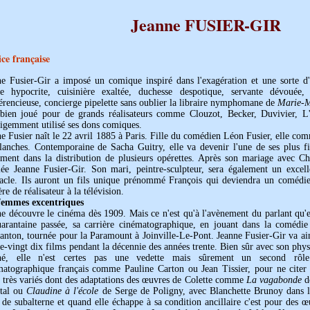
Jeanne FUSIER-GIR
ice française
e Fusier-Gir a imposé un comique inspiré dans l'exagération et une sorte d'hy
te hypocrite, cuisinière exaltée, duchesse despotique, servante dévouée,
érencieuse, concierge pipelette sans oublier la libraire nymphomane de
Marie-M
 bien joué pour de grands réalisateurs comme Clouzot, Becker, Duvivier, L
ligemment utilisé ses dons comiques.
e Fusier naît le 22 avril 1885 à Paris. Fille du comédien Léon Fusier, elle com
lanches. Contemporaine de Sacha Guitry, elle va devenir l'une de ses plus fid
ement dans la distribution de plusieurs opérettes. Après son mariage avec Cha
lée Jeanne Fusier-Gir. Son mari, peintre-sculpteur, sera également un excel
tacle. Ils auront un fils unique prénommé François qui deviendra un comédie
ère de réalisateur à la télévision.
femmes excentriques
ne découvre le cinéma dès 1909. Mais ce n'est qu'à l'avènement du parlant qu'
uarantaine passée, sa carrière cinématographique, en jouant dans la coméd
nton, tournée pour la Paramount à Joinville-Le-Pont. Jeanne Fusier-Gir va ain
e-vingt dix films pendant la décennie des années trente. Bien sûr avec son phys
hé, elle n'est certes pas une vedette mais sûrement un second rôle
matographique français comme Pauline Carton ou Jean Tissier, pour ne citer 
s très variés dont des adaptations des œuvres de Colette comme
La vagabonde
de
tal ou
Claudine à l'école
de Serge de Poligny, avec Blanchette Brunoy dans le 
 de subalterne et quand elle échappe à sa condition ancillaire c'est pour des 