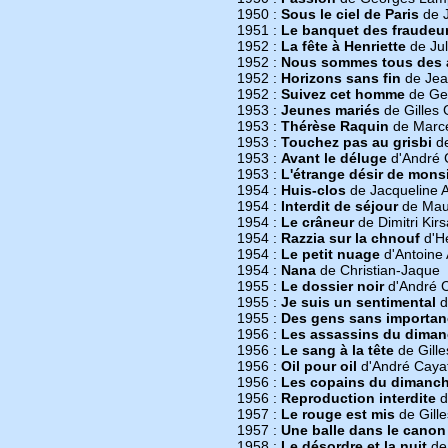
1950 :
Sous le ciel de Paris
de J
1951 :
Le banquet des fraudeu
1952 :
La fête à Henriette
de Jul
1952 :
Nous sommes tous des 
1952 :
Horizons sans fin
de Jean
1952 :
Suivez cet homme
de Ge
1953 :
Jeunes mariés
de Gilles 
1953 :
Thérèse Raquin
de Marce
1953 :
Touchez pas au grisbi
de
1953 :
Avant le déluge
d'André 
1953 :
L'étrange désir de mons
1954 :
Huis-clos
de Jacqueline 
1954 :
Interdit de séjour
de Mau
1954 :
Le crâneur
de Dimitri Kirs
1954 :
Razzia sur la chnouf
d'He
1954 :
Le petit nuage
d'Antoine 
1954 :
Nana
de Christian-Jaque
1955 :
Le dossier noir
d'André C
1955 :
Je suis un sentimental
d
1955 :
Des gens sans importan
1956 :
Les assassins du dima
1956 :
Le sang à la tête
de Gille
1956 :
Oil pour oil
d'André Caya
1956 :
Les copains du dimanc
1956 :
Reproduction interdite
d
1957 :
Le rouge est mis
de Gille
1957 :
Une balle dans le canon
1958 :
Le désordre et la nuit
de 