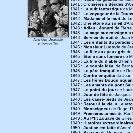
1941 :
Croisières sidérales
d'An
1941 :
La nuit fantastique
de Ma
1942 :
Le voyageur de la Touss
1942 :
Madame et le mort
de Lo
1942 :
Une étoile au soleil
d'An
1943 :
Adieu Léonard
de Pierre 
1943 :
La cage aux rossignols
d
1943 :
Service de nuit
de Jean 
Avec Guy Decomble
1944 :
Les enfants du paradis
d
et Jacques Tati
1945 :
Monsieur Ludovic
de Jea
1945 :
La fille aux yeux gris
de 
1945 :
Étoile sans lumière
de Ma
1945 :
La fille du diable
d'Henri
1945 :
Le couple idéal
de Berna
1946 :
Le père tranquille
de Ren
1946 :
Contre-enquête
de Jean 
1947 :
Les frères Bouquinquan
1947 :
Les amants du pont Sai
1947 :
Le point du jour
de Loui
1948 :
Jour de fête
de Jacques T
1948 :
Les casse-pieds
de Jean 
1949 :
Retour à la vie, « Le ret
1949 :
Monseigneur
de Roger R
1949 :
Premières armes
de René
1949 :
Au P'tit Zouave
de Gilles
1949 :
Histoires extraordinaire
1950 :
Justice est faite
d'André 
1950 :
Passion
de Georges Lam