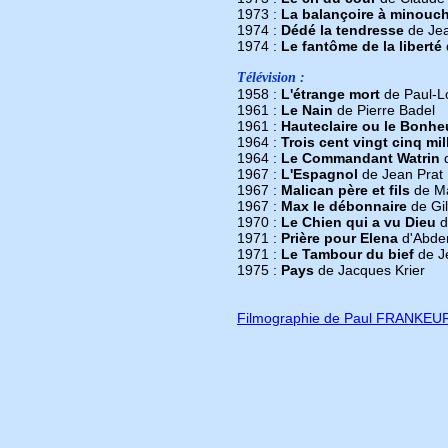
1973 :
La balançoire à minouc
1974 :
Dédé la tendresse
de Jea
1974 :
Le fantôme de la liberté
Télévision :
1958 :
L'étrange mort
de Paul-Lo
1961 :
Le Nain
de Pierre Badel
1961 :
Hauteclaire ou le Bonhe
1964 :
Trois cent vingt cinq mil
1964 :
Le Commandant Watrin
d
1967 :
L'Espagnol
de Jean Prat
1967 :
Malican père et fils
de Ma
1967 :
Max le débonnaire
de Gil
1970 :
Le Chien qui a vu Dieu
d
1971 :
Prière pour Elena
d'Abder
1971 :
Le Tambour du bief
de J
1975 :
Pays
de Jacques Krier
Filmographie de Paul FRANKEU