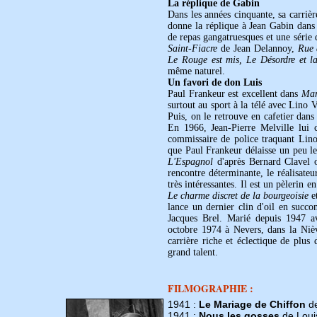
La réplique de Gabin
Dans les années cinquante, sa carrièr
donne la réplique à Jean Gabin dan
de repas gangatruesques et une série
Saint-Fiacre
de Jean Delannoy,
Rue 
Le Rouge est mis, Le Désordre et l
même naturel.
Un favori de don Luis
Paul Frankeur est excellent dans
Mar
surtout au sport à la télé avec Lino
Puis, on le retrouve en cafetier dan
En 1966, Jean-Pierre Melville lui
commissaire de police traquant Lino
que Paul Frankeur délaisse un peu le
L'Espagnol
d'après Bernard Clavel
rencontre déterminante, le réalisate
très intéressantes. Il est un pèlerin
Le charme discret de la bourgeoisie
e
lance un dernier clin d'oil en succ
Jacques Brel. Marié depuis 1947 a
octobre 1974 à Nevers, dans la Nièvr
carrière riche et éclectique de plus
grand talent.
FILMOGRAPHIE :
1941 :
Le Mariage de Chiffon
de
1941 :
Nous les gosses
de Loui