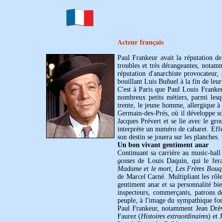
Acteur français
Paul Frankeur avait la réputation de 
troubles et très dérangeantes, notam
réputation d'anarchiste provocateur, 
bouillant Luis Buñuel à la fin de leur
C'est à Paris que Paul Louis Frankeur
nombreux petits métiers, parmi lesqu
trente, le jeune homme, allergique à l
Germain-des-Prés, où il développe so
Jacques Prévert et se lie avec le gr
interprète un numéro de cabaret. Effe
son destin se jouera sur les planches.
Un bon vivant gentiment anar
Continuant sa carrière au music-hal
gosses
de Louis Daquin, qui le fera
Madame et le mort, Les Frères Bouq
de Marcel Carné. Multipliant les rôle
gentiment anar et sa personnalité bi
inspecteurs, commerçants, patrons de
peuple, à l'image du sympathique fo
Paul Frankeur, notamment Jean Drév
Faurez (
Histoires extraordinaires
) et 