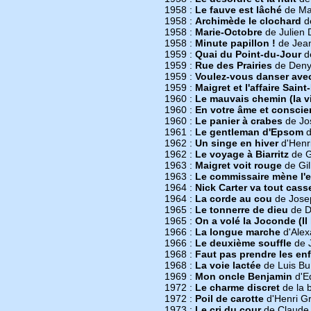
1958 :
Le fauve est lâché
de Ma
1958 :
Archimède le clochard
de
1958 :
Marie-Octobre
de Julien 
1958 :
Minute papillon !
de Jean
1959 :
Quai du Point-du-Jour
d
1959 :
Rue des Prairies
de Denys
1959 :
Voulez-vous danser ave
1959 :
Maigret et l'affaire Saint
1960 :
Le mauvais chemin (la v
1960 :
En votre âme et consci
1960 :
Le panier à crabes
de Jo
1961 :
Le gentleman d'Epsom
d
1962 :
Un singe en hiver
d'Henri
1962 :
Le voyage à Biarritz
de G
1963 :
Maigret voit rouge
de Gil
1963 :
Le commissaire mène l'
1964 :
Nick Carter va tout cass
1964 :
La corde au cou
de Jose
1965 :
Le tonnerre de dieu
de D
1965 :
On a volé la Joconde (Il
1966 :
La longue marche
d'Alex
1966 :
Le deuxième souffle
de J
1968 :
Faut pas prendre les en
1968 :
La voie lactée
de Luis Bu
1969 :
Mon oncle Benjamin
d'E
1972 :
Le charme discret
de la 
1972 :
Poil de carotte
d'Henri Gr
1973 :
Le cri du cour
de Claude