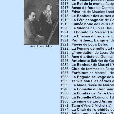
1917 :
Le Roi de la mer
de Jacqu
1917 :
Âmes de fous
de Germai
1918 :
Frivolité
de Maurice Lan
1918 :
Le Bonheur des autres
d
1919 :
La Fête espagnole
de Ge
1919 :
Fumée noire
de Louis Del
1920 :
Le Silence
de Louis Dellu
1921 :
El Dorado
de Marcel l'Her
1921 :
Le Chemin d’Ernoa
de Lo
1921 :
Prométhée... banquier
de
1921 :
Fièvre
de Louis Delluc
Avec Louis Delluc
1922 :
La Femme de nulle part
d
1923 :
L'Inondation
de Louis De
1924 :
Âme d’artiste
de Germain
1926 :
Antoinette Sabrier
de Ge
1934 :
Le Bonheur
de Marcel L'
1936 :
Club de femmes
de Jacq
1937 :
Forfaiture
de Marcel L'He
1938 :
La Brigade sauvage
de M
1939 :
Yamilé sous les cèdres
d
1939 :
La Mode rêvée
de Marcel
1940 :
La Comédie du bonheur
1968 :
La Bonifas
de Pierre Card
1968 :
La Prunelle
d’Edmond Tyb
1968 :
Le crime de Lord Arthur 
1971 :
Tang
d’André Michel (tv)
1974 :
La Chair de l'orchidée
de
1975 :
Adieu poulet
de Pierre G