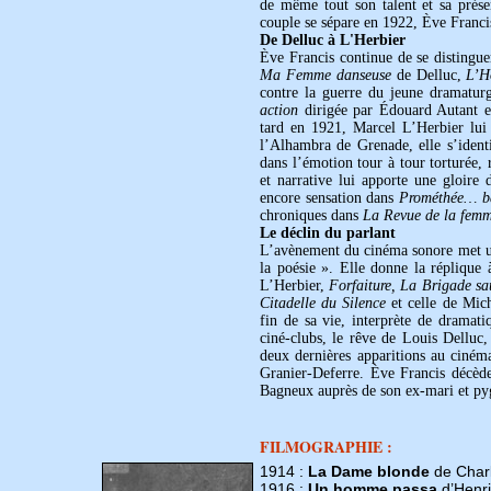
de même tout son talent et sa prés
couple se sépare en 1922, Ève Francis
De Delluc à L'Herbier
Ève Francis continue de se distingue
Ma Femme danseuse
de Delluc,
L’H
contre la guerre du jeune dramatur
action
dirigée par Édouard Autant et
tard en 1921, Marcel L’Herbier lui 
l’Alhambra de Grenade, elle s’identi
dans l’émotion tour à tour torturée,
et narrative lui apporte une gloir
encore sensation dans
Prométhée… b
chroniques dans
La Revue de la fem
Le déclin du parlant
L’avènement du cinéma sonore met un 
la poésie ». Elle donne la réplique
L’Herbier,
Forfaiture, La Brigade s
Citadelle du Silence
et celle de Mi
fin de sa vie, interprète de dramatiq
ciné-clubs, le rêve de Louis Delluc,
deux dernières apparitions au ciné
Granier-Deferre. Ève Francis décèd
Bagneux auprès de son ex-mari et py
FILMOGRAPHIE :
1914 :
La Dame blonde
de Char
1916 :
Un homme passa
d’Henri