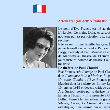
Acteur français Actrice française
Le nom d’Ève Francis est lié au th
L’Herbier, Germaine Dulac et surtout
nouveau par sa participation aux s
révolue.
Née au sein d’une famille françaie, 
jeune bruxelloise se rend à Paris et 
Bargy, Féraudy et Paul Mounet au con
de Marinetti au théâtre de l’Œuvre
journaliste et homme de théâtre Loui
musique.
Le théâtre de Paul Claudel
Ève Francis crée
L’otage
de Paul Clau
dans
L’annonce faite à Marie
et
Le p
Un autre Claudel
qu’Ève Francis pu
Maudru dont la vedette est Emmy L
16 janvier 1918 et devenu critique de 
Art. Surtout portée par le théâtre, 
jamais à l’écran. » Il la présente à
Delluc. Passé à la réalisation, le gr
Silence, Fièvre, Le Chemin d’Ern
esthétiques, il ne permet pas à l’act