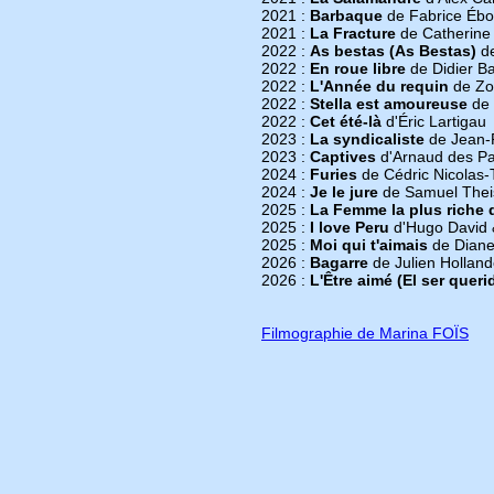
2021 :
Barbaque
de Fabrice Éb
2021 :
La Fracture
de Catherine 
2022 :
As bestas (As Bestas)
de
2022 :
En roue libre
de Didier Ba
2022 :
L'Année du requin
de Zo
2022 :
Stella est amoureuse
de 
2022 :
Cet été-là
d'Éric Lartigau
2023 :
La syndicaliste
de Jean-
2023 :
Captives
d'Arnaud des Pal
2024 :
Furies
de Cédric Nicolas-
2024 :
Je le jure
de Samuel Thei
2025 :
La Femme la plus riche
2025 :
I love Peru
d'Hugo David 
2025 :
Moi qui t'aimais
de Diane
2026 :
Bagarre
de Julien Hollan
2026 :
L'Être aimé (El ser queri
Filmographie de Marina FOÏS