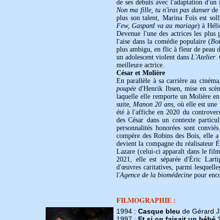
de ses débuts avec l'adaptation d'u
Non ma fille, tu n'iras pas danser
de 
plus son talent, Marina Foïs est sol
Few, Gaspard va au mariage
) à Héli
Devenue l'une des actrices les plus 
l'aise dans la comédie populaire (
Bo
plus ambigu, en flic à fleur de peau
un adolescent violent dans
L'Atelier
.
meilleure actrice.
César et Molière
En parallèle à sa carrière au cinéma
poupée
d'Henrik Ibsen, mise en scèn
laquelle elle remporte un Molière en 
suite,
Manon 20 ans
, où elle est une
été à l'affiche en 2020 du controve
des César dans un contexte particuli
personnalités honorées sont convi
compère des Robins des Bois, elle a
devient la compagne du réalisateur 
Lazare (celui-ci apparaît dans le fi
2021, elle est séparée d'Éric Lart
d'œuvres caritatives, parmi lesquelle
l'
Agence de la biomédecine
pour enco
FILMOGRAPHIE :
1994 :
Casque bleu
de Gérard J
1997 :
Et si on faisait un bébé 