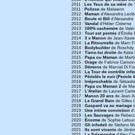
2011 :
Les Yeux de sa mère
de T
2011 :
Polisse
de Maïwenn
2012 :
Maman
d'Alexandra Leclè
2012 :
Boule et Bill
d'Alexandre 
2013 :
Vandal
d'Hélier Cisterne
2013 :
100% cachemire
de Valér
2013 :
Tout est permis
d'Émilie 
2014 :
3 x Manon
de Jean-Xavier
2014 :
La Ritournelle
de Marc Fi
2014 :
Bodybuilder
de Roschdy
2014 :
Tiens-toi droite
de Katia
2015 :
Papa ou Maman
de Marti
2015 :
Orage
de Fabrice Camoin
2015 :
Démons
de Marcial Di Fo
2016 :
La Tour de contrôle infe
2016 :
Périclès le noir (Pericle i
2016 :
Irréprochable
de Sébasti
2016 :
Papa ou Maman 2
de Mar
2017 :
L'Atelier
de Laurent Cant
2017 :
Manon 20 ans
de Jean-Xa
2018 :
Le Grand Bain
de Gilles 
2018 :
Gaspard va au mariage
d
2019 :
Une intime conviction
d'
2019 :
Les Sauvages
de Rebecca
2020 :
Énorme
de Sophie Letour
2020 :
Gli infedeli
de Stefano Mo
2021 :
Ils sont vivants
de Jérém
2021 :
La Salamandre
d'Alex Ca