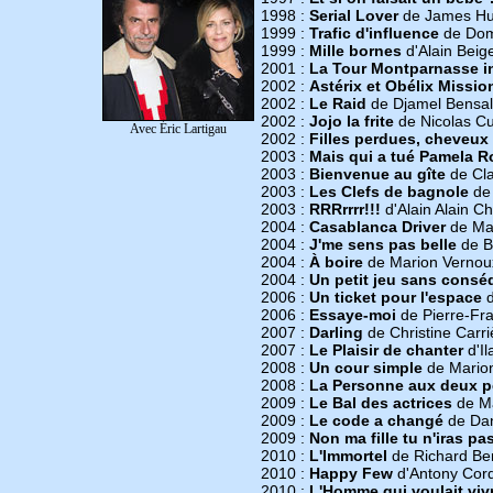
1998 :
Serial Lover
de James Hu
1999 :
Trafic d'influence
de Dom
1999 :
Mille bornes
d'Alain Beige
2001 :
La Tour Montparnasse i
2002 :
Astérix et Obélix Missio
2002 :
Le Raid
de Djamel Bensa
2002 :
Jojo la frite
de Nicolas C
Avec Éric Lartigau
2002 :
Filles perdues, cheveux
2003 :
Mais qui a tué Pamela R
2003 :
Bienvenue au gîte
de Cl
2003 :
Les Clefs de bagnole
de 
2003 :
RRRrrrr!!!
d'Alain Alain C
2004 :
Casablanca Driver
de Ma
2004 :
J'me sens pas belle
de B
2004 :
À boire
de Marion Vernou
2004 :
Un petit jeu sans cons
2006 :
Un ticket pour l'espace
d
2006 :
Essaye-moi
de Pierre-Fra
2007 :
Darling
de Christine Carri
2007 :
Le Plaisir de chanter
d'I
2008 :
Un cour simple
de Mario
2008 :
La Personne aux deux 
2009 :
Le Bal des actrices
de M
2009 :
Le code a changé
de Da
2009 :
Non ma fille tu n'iras pa
2010 :
L'Immortel
de Richard Be
2010 :
Happy Few
d'Antony Cord
2010 :
L'Homme qui voulait vivr