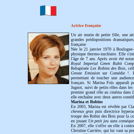
Actrice française
Un air mutin de petite fille, une a
grandes prédispositions dramatique
française.
Née le 21 janvier 1970 à Boulogne-B
physique thermo-nucléaire. Elle s'in
l'âge de 7 ans. Après avoir été not
Royal Imperial Green Rabit Com
Rebaptisée
Les Robins des Bois
, ce
Grosse Emission
sur Comédie !. Le
permettant de toucher une audienc
français. Si Marina Foïs apparaît 
Jugnot, suivi de petits rôles dans le
premier grand rôle au cinéma dans
L
elle enchaîne avec deux autres comé
Marina et Robins
En 2003, Marina est révélée par Cla
cheveux gras
puis directrice hypera
troupe des Robin des Bois pour la c
en jouant
Un petit jeu sans conséqu
En 2007, elle s'offre un rôle à contr
Christine Carrière, qui lui vaut sa p