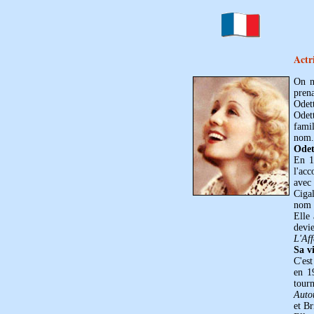
Actr
On n
prena
Odett
Odett
fami
nom.
Odet
En 1
l'acc
avec
Cigal
nom O
Elle 
devi
L'Aff
Sa v
C'est
en 1
tour
Auto
et B