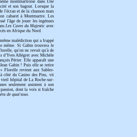
ohème montmartroise dans
Une
acité et son bagout. Lorsque la
de l'écran et de la chanson mais
 son cabaret à Montmartre. Les
ssé l'âge de jouer les ingénues
dans
Les Caves du Majestic
avec
ccès en Afrique du Nord.
la même malédiction qui a frappé
que même. Si Gabin trouvera le
lorelle, qu'on ne revoit qu'à de
is
d'Yves Allégret avec Michèle
çois Périer. Elle apparaît une
 Jean Gabin ! Puis elle se retire
» Florelle revient aux Sables-
 à côté du Casino des Pins, vit
 vieil hôpital de La Roche-sur-
nes seulement assistent à son
 passion, dont la voix si fraîche
éra de quat'sous
.