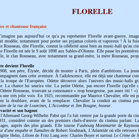
FLORELLE
ice et chanteuse française
'imagine pas aujourd'hui ce qu'a pu représenter Florelle avant-guerre, ima
it modèle, notamment pour porter ses pyjamas colorés et vaporeux ! À la fois 
e Rousseau, dite Florelle, connut la célébrité aussi bien au music-hall qu'au ci
e Florelle est née le 9 août 1898 aux Sables-d'Olonne. Elle passe les premières
lle, le clan Rousseau, avec notamment sa grand-mère, la mère Rousseau, prop
te devient Florelle
908, son père, Élysée, décide de monter à Paris, plein d'ambitions. La jeu
ompagnent dans cette aventure. À l'adolescence, elle est déjà une chanteuse con
 la troupe de l'Européen. Odette découvre alors l'univers des music-halls g
e. La chance lui sourira vite. La petite Odette, pas encore Florelle (qu'elle c
dette Rousseau, trouvant sa consonance « trop bourgeoise, pas assez titi ! ») v
a une très jolie voix. En 1925, recommandée par Maurice Chevalier, elle est pr
ent la doublure, avant de la remplacer. Chevalier la conduit au cinéma pou
aire de la rue de Lourcines, L'Accordeur
et
Jim Bougne, boxeur
.
ivacité et son bagout
 l'Allemand Georg-Wilhelm Pabst qui l'a fait rentrer par la grande porte du c
931, considéré comme un des premiers chefs-d'œuvre du cinéma parlant. La
nages, auprès des plus grands. Elle tourne
Faubourg Montmartre
de Raymond 
ur d'une enquête
et
Tumultes
de Robert Siodmark,
L'Atlantide
où elle retrouve 
rigitte Helm,
Liliom
de Fritz Lang avec Charles Boyer et surtout
Le Crime de 