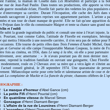
 est Fantine, la maman de Cosette dans
Les Misérables
et participe à la b
me nue
de Jean-Paul Paulin. Dans toutes ses productions, elle apporte sa viv
de guerre mondiale éclate, Florelle fait partie des vedettes les plus populaires 
de d'interrompre sa carrière. Durant l'Occupation, elle cache des Juifs dans
ands saccageront à plusieurs reprises son appartement parisien. L'artiste a pa
ntées et son tour de chant manque de gravité. Elle ne fait qu'une apparition 
t Préjean dans le rôle du commissaire Maigret et tente sa chance sans grand su
clin et l'oubli
lle subit la grande ingratitude du public et connaît une mise à l'écart injuste, 
n. Pourtant, tout comme Gabin, l'attitude de Florelle est exemplaire, héroï
bi
qui mettra l'étincelle à une nouvelle carrière, il n'en sera pas de même pour F
 occasions. Elle tourne de petits rôles dans
Trois Femmes
d'André Michel,
Oas
an et
Gervaise
où elle campe l'insupportable Maman Coupeau, la mère de Fran
ière fois au cinéma, en 1956, dans
Le sang à la tête
, où elle a pour partenaire
nitivement, avec amertume : « Je n'avais pourtant pas dit mon dernier mot. 
onne, reprend la tradition familiale en ouvrant une guinguette, Chez Florelle
z modestement, roule en 2 Chevaux avec sa mère qui a vécu âgée et s'éteint au
 l'actuel conseil général, le 28 septembre 1974. Une quarantaine de person
rement. Mélancolique sortie pour cette belle et talentueuse artiste de cour et de
nait
La complainte de Mackie
et
La fiancée du pirate
, chansons célèbres de
L'op
MOGRAPHIE :
2 :
Le masque d'horreur
d'Abel Gance (cm)
3 :
La petite Fifi
d'Henri Pouctal (cm)
9 :
En quatrième vitesse
de Marcel Simon
2 :
Gonzague
d'Henri Diamant-Berger
3 :
L'affaire de la rue de Lourcines
d'Henri Diamant-Berger
3 :
L'accordeur
d'Henri Diamant-Berger (cm)