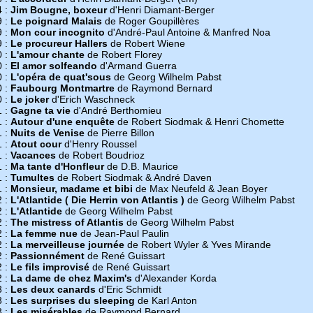
4 :
Jim Bougne, boxeur
d'Henri Diamant-Berger
9 :
Le poignard Malais
de Roger Goupillères
9 :
Mon cour incognito
d'André-Paul Antoine & Manfred Noa
9 :
Le procureur Hallers
de Robert Wiene
0 :
L'amour chante
de Robert Florey
0 :
El amor solfeando
d'Armand Guerra
0 :
L'opéra de quat'sous
de Georg Wilhelm Pabst
0 :
Faubourg Montmartre
de Raymond Bernard
0 :
Le joker
d'Erich Waschneck
1 :
Gagne ta vie
d'André Berthomieu
1 :
Autour d'une enquête
de Robert Siodmak & Henri Chomette
1 :
Nuits de Venise
de Pierre Billon
1 :
Atout cour
d'Henry Roussel
1 :
Vacances
de Robert Boudrioz
1 :
Ma tante d'Honfleur
de D.B. Maurice
1 :
Tumultes
de Robert Siodmak & André Daven
1 :
Monsieur, madame et bibi
de Max Neufeld & Jean Boyer
2 :
L'Atlantide ( Die Herrin von Atlantis )
de Georg Wilhelm Pabst
2 :
L'Atlantide
de Georg Wilhelm Pabst
2 :
The mistress of Atlantis
de Georg Wilhelm Pabst
2 :
La femme nue
de Jean-Paul Paulin
2 :
La merveilleuse journée
de Robert Wyler & Yves Mirande
2 :
Passionnément
de René Guissart
2 :
Le fils improvisé
de René Guissart
2 :
La dame de chez Maxim's
d'Alexander Korda
3 :
Les deux canards
d'Eric Schmidt
3 :
Les surprises du sleeping
de Karl Anton
3 :
Les misérables
de Raymond Bernard