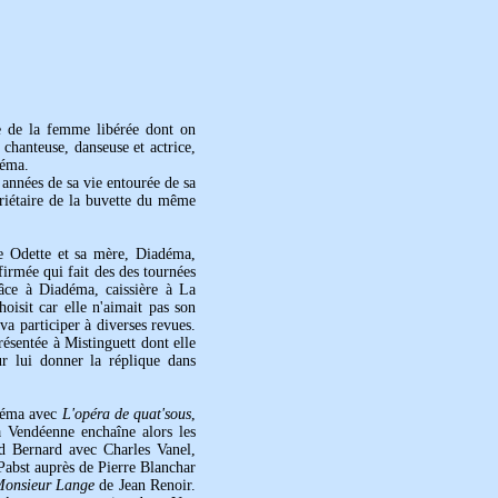
ge de la femme libérée dont on
chanteuse, danseuse et actrice,
néma.
 années de sa vie entourée de sa
riétaire de la buvette du même
ne Odette et sa mère, Diadéma,
firmée qui fait des des tournées
râce à Diadéma, caissière à La
hoisit car elle n'aimait pas son
a participer à diverses revues.
ésentée à Mistinguett dont elle
r lui donner la réplique dans
inéma avec
L'opéra de quat'sous
,
 Vendéenne enchaîne alors les
Bernard avec Charles Vanel,
Pabst auprès de Pierre Blanchar
Monsieur Lange
de Jean Renoir.