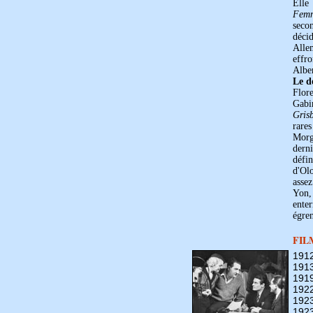
Elle
Fem
secon
déci
Allem
effro
Alber
Le dé
Flore
Gabi
Gris
rares
Morg
dern
défi
d'Ol
asse
Yon,
enter
égre
FIL
191
191
191
192
192
192