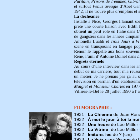
Puritain, Prisons de Femmes, Gibral
et surtout
Vénus aveugle
d’Abel Gan
1942, il ne trouve plus d’emplois et 
La déchéance
Installé à Nice, Georges Flamant som
prête une courte liaison avec Édith P
obtient un petit rôle en Italie dans
U
de gangsters dans les années cinqua
Antonella Lualdi et
Trois Jours à Vi
scène en transposant en langage po
Renoir le rappelle aux bons souvenir
René, l’ami d’Antoine Doinel dans
L
Regrets éternels
Au cours d’une interview dans les a
début de ma carrière, tout m'a réuss
un métier. Je ne prenais pas ça au sé
télévision en barman d'un établissem
Maigret et Monsieur Charles
en 1977.
Villiers-le-Bel le 20 juillet 1990 à l’
FILMOGRAPHIE :
1931 :
La Chienne
de Jean Reno
1932 :
À moi le jour, à toi la nui
1932 :
Une heure
de Léo Mittler
1932 :
La Vitrine-
de Léo Mittler
1932 :
Imitons-les
de ? (cm)
1933 :
La Voix sans Visage
de L