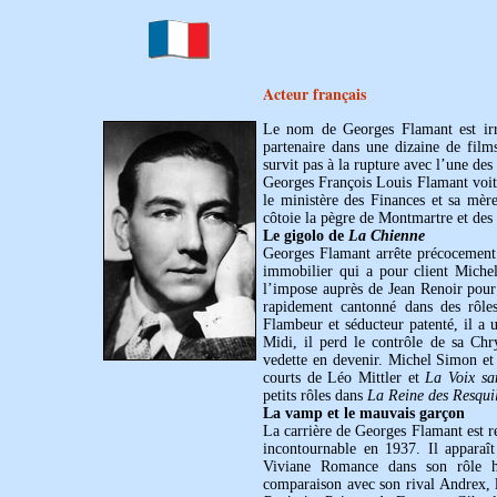
Acteur français
Le nom de Georges Flamant est irr
partenaire dans une dizaine de film
survit pas à la rupture avec l’une des 
Georges François Louis Flamant voit 
le ministère des Finances et sa mèr
côtoie la pègre de Montmartre et des
Le gigolo de
La Chienne
Georges Flamant arrête précocement s
immobilier qui a pour client Michel
l’impose auprès de Jean Renoir pou
rapidement cantonné dans des rôle
Flambeur et séducteur patenté, il a 
Midi, il perd le contrôle de sa Chry
vedette en devenir. Michel Simon et 
courts de Léo Mittler et
La Voix sa
petits rôles dans
La Reine des Resquil
La vamp et le mauvais garçon
La carrière de Georges Flamant est 
incontournable en 1937. Il apparaî
Viviane Romance dans son rôle ha
comparaison avec son rival Andrex,