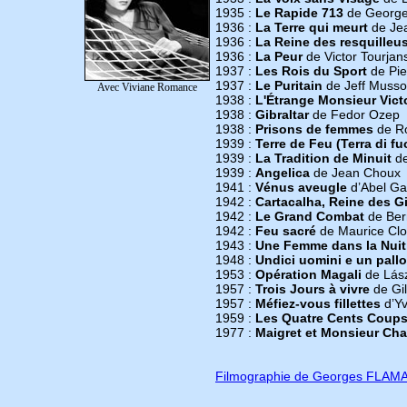
1935 :
Le Rapide 713
de George
1936 :
La Terre qui meurt
de Jea
1936 :
La Reine des resquilleu
1936 :
La Peur
de Victor Tourjan
1937 :
Les Rois du Sport
de Pie
1937 :
Le Puritain
de Jeff Musso
Avec Viviane Romance
1938 :
L'Étrange Monsieur Vict
1938 :
Gibraltar
de Fedor Ozep
1938 :
Prisons de femmes
de R
1939 :
Terre de Feu (Terra di f
1939 :
La Tradition de Minuit
de
1939 :
Angelica
de Jean Choux
1941 :
Vénus aveugle
d’Abel G
1942 :
Cartacalha, Reine des G
1942 :
Le Grand Combat
de Ber
1942 :
Feu sacré
de Maurice Cl
1943 :
Une Femme dans la Nuit
1948 :
Undici uomini e un pall
1953 :
Opération Magali
de Lász
1957 :
Trois Jours à vivre
de Gil
1957 :
Méfiez-vous fillettes
d’Yv
1959 :
Les Quatre Cents Coup
1977 :
Maigret et Monsieur Cha
Filmographie de Georges FLAM