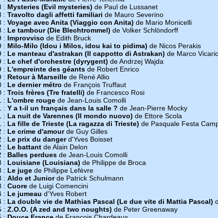
8 :
Mysteries (Evil mysteries)
de Paul de Lussanet
8 :
Travolto dagli affetti familiari
de Mauro Severino
8 :
Voyage avec Anita (Viaggio con Anita)
de Mario Monicelli
8 :
Le tambour (Die Blechtrommel)
de Volker Schlöndorff
9 :
Improvviso
de Edith Bruck
9 :
Milo-Milo (Idou i Milos, idou kai to pidima)
de Nicos Perakis
9 :
Le manteau d'astrakan (Il cappotto di Astrakan)
de Marco Vicari
9 :
Le chef d'orchestre (dyrygent)
de Andrzej Wajda
9 :
L'empreinte des géants
de Robert Enrico
9 :
Retour à Marseille
de René Allio
0 :
Le dernier métro
de François Truffaut
0 :
Trois frères (Tre fratelli)
de Francesco Rosi
1 :
L'ombre rouge
de Jean-Louis Comolli
1 :
Y a t-il un français dans la salle ?
de Jean-Pierre Mocky
1 :
La nuit de Varennes (Il mondo nuovo)
de Ettore Scola
1 :
La fille de Trieste (La ragazza di Trieste)
de Pasquale Festa Camp
2 :
Le crime d'amour
de Guy Gilles
2 :
Le prix du danger
d'Yves Boisset
2 :
Le battant
de Alain Delon
2 :
Balles perdues
de Jean-Louis Comolli
3 :
Louisiane (Louisiana)
de Philippe de Broca
3 :
Le juge
de Philippe Lefèvre
3 :
Aldo et Junior
de Patrick Schulmann
3 :
Cuore
de Luigi Comencini
4 :
Le jumeau
d'Yves Robert
4 :
La double vie de Mathias Pascal (Le due vite di Mattia Pascal)
d
5 :
Z.O.O. (A zed and two noughts)
de Peter Greenaway
5 :
Douce France
de François Chardeaux