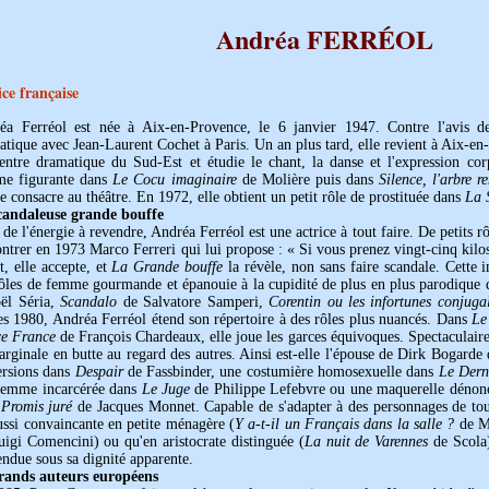
Andréa FERRÉOL
ice française
éa Ferréol est née à Aix-en-Provence, le 6 janvier 1947. Contre l'avis de 
tique avec Jean-Laurent Cochet à Paris. Un an plus tard, elle revient à Aix-en
entre dramatique du Sud-Est et étudie le chant, la danse et l'expression corp
e figurante dans
Le Cocu imaginaire
de Molière puis dans
Silence, l'arbre 
se consacre au théâtre. En 1972, elle obtient un petit rôle de prostituée dans
La 
candaleuse grande bouffe
de l'énergie à revendre, Andréa Ferréol est une actrice à tout faire. De petits rôle
ntrer en 1973 Marco Ferreri qui lui propose : « Si vous prenez vingt-cinq kilos
t, elle accepte, et
La Grande bouffe
la révèle, non sans faire scandale. Cette 
rôles de femme gourmande et épanouie à la cupidité de plus en plus parodique
oël Séria,
Scandalo
de Salvatore Samperi,
Corentin ou les infortunes conjuga
es 1980, Andréa Ferréol étend son répertoire à des rôles plus nuancés. Dans
Le
e France
de François Chardeaux, elle joue les garces équivoques. Spectaculaire
rginale en butte au regard des autres. Ainsi est-elle l'épouse de Dirk Bogarde 
ersions dans
Despair
de Fassbinder, une costumière homosexuelle dans
Le Dern
femme incarcérée dans
Le Juge
de Philippe Lefebvre ou une maquerelle dénoncé
s
Promis juré
de Jacques Monnet. Capable de s'adapter à des personnages de toute
ussi convaincante en petite ménagère (
Y a-t-il un Français dans la salle ?
de Mo
uigi Comencini) ou qu'en aristocrate distinguée (
La nuit de Varennes
de Scola)
endue sous sa dignité apparente.
rands auteurs européens