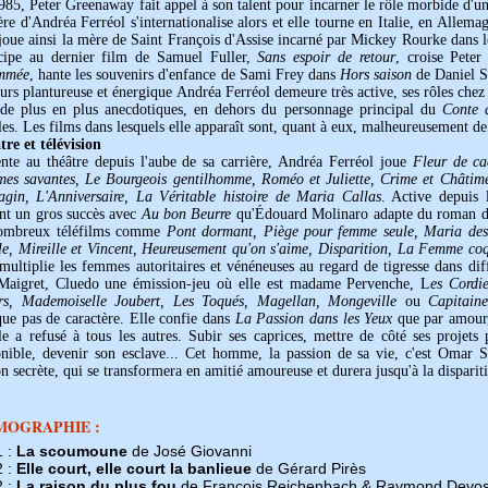
985, Peter Greenaway fait appel à son talent pour incarner le rôle morbide d'
ère d'Andréa Ferréol s'internationalise alors et elle tourne en Italie, en Allem
joue ainsi la mère de Saint François d'Assise incarné par Mickey Rourke dans 
icipe au dernier film de Samuel Fuller,
Sans espoir de retour
, croise Pete
mmée
, hante les souvenirs d'enfance de Sami Frey dans
Hors saison
de Daniel S
urs plantureuse et énergique Andréa Ferréol demeure très active, ses rôles che
 de plus en plus anecdotiques, en dehors du personnage principal du
Conte d
es. Les films dans lesquels elle apparaît sont, quant à eux, malheureusement de
tre et télévision
ente au théâtre depuis l'aube de sa carrière, Andréa Ferréol joue
Fleur de ca
es savantes, Le Bourgeois gentilhomme, Roméo et Juliette, Crime et Châtim
agin, L'Anniversaire, La Véritable histoire de Maria Callas
. Active depuis 
ent un gros succès avec
Au bon Beurre
qu'Édouard Molinaro adapte du roman de
ombreux téléfilms comme
Pont dormant, Piège pour femme seule, Maria des 
lle, Mireille et Vincent, Heureusement qu'on s'aime, Disparition, La Femme coq
multiplie les femmes autoritaires et vénéneuses au regard de tigresse dans diff
Maigret, Cluedo une émission-jeu où elle est madame Pervenche, L
es Cordie
rs, Mademoiselle Joubert, Les Toqués, Magellan, Mongeville
ou
Capitain
ue pas de caractère. Elle confie dans
La Passion dans les Yeux
que par amour,
lle a refusé à tous les autres. Subir ses caprices, mettre de côté ses projet
onible, devenir son esclave... Cet homme, la passion de sa vie, c'est Omar 
on secrète, qui se transformera en amitié amoureuse et durera jusqu'à la dispariti
MOGRAPHIE :
1 :
La scoumoune
de José Giovanni
2 :
Elle court, elle court la banlieue
de Gérard Pirès
2 :
La raison du plus fou
de François Reichenbach & Raymond Devo