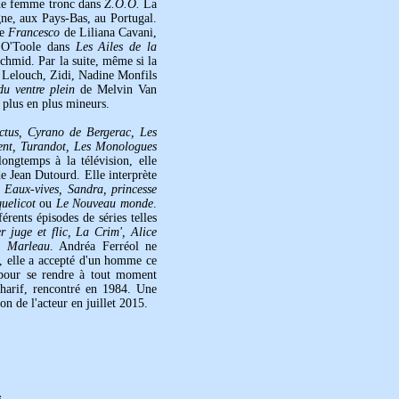
une femme tronc dans
Z.O.O.
La
agne, aux Pays-Bas, au Portugal.
le
Francesco
de Liliana Cavani,
r O'Toole dans
Les Ailes de la
chmid. Par la suite, même si la
z Lelouch, Zidi, Nadine Monfils
u ventre plein
de Melvin Van
 plus en plus mineurs.
ctus, Cyrano de Bergerac, Les
ent, Turandot, Les Monologues
longtemps à la télévision, elle
 Jean Dutourd. Elle interprète
Eaux-vives, Sandra, princesse
uelicot
ou
Le Nouveau monde
.
érents épisodes de séries telles
r juge et flic, La Crim', Alice
e Marleau
. Andréa Ferréol ne
 elle a accepté d'un homme ce
s pour se rendre à tout moment
Sharif, rencontré en 1984. Une
on de l'acteur en juillet 2015.
s