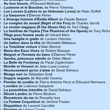
1 :
Au bon beurre,
d'Édouard Molinaro
4 :
Lucienne et le Boucher,
de Pierre Tchernia
6 :
Les Louves (Letters to an Unknown Lover)
de Peter Duffell
8 :
La Garçonne
d'Étienne Périer
9 :
L'étrange histoire d'Émilie Albert
de Claude Boissol
0 :
Le complot du renard (Night of the Fox)
de Charles Jarrott
0 :
Le soulier magique (If the Shoes fits)
de Tom Clegg
0 :
Le fantôme de l'opéra (The Phantom of the Opera)
de Tony Rich
1 :
Piège pour femme seule
de Gérard Marx
1 :
Una famiglia in giallo
de Luciano Odorisio
2 :
Un ballon dans la tête
de Michaëla Watteaux
3 :
La Treizième voiture
d'Alain Bonnot
3 :
Maria des Eaux-Vives
de Robert Mazoyer
3 :
Maigret et l'homme du banc
d'Étienne Périer
5 :
Sandra, princesse rebelle
de Didier Albert
5 :
La Belle de Fontenay
de Paule Zajdermann
7 :
Mireille et Vincent
de Jean-Louis Lorenzi
8 :
Heureusement qu'on s'aime
de David Delrieux
8 :
Mirage noir
de Sébastien Grall
8 :
Doppio segreto
de Marcello Cesena
9 :
Premier de cordée
de Pierre-Antoine Hiroz et Édouard Niermans
1 :
Lourdes
de Lodovico Gasparini
5 :
La parenthèse interdite
de David Delrieux
5 :
Désiré Landru
de Pierre Boutron
5 :
Ricomincio da me
de Rossella Izzo
5 :
La Femme Coquelicot
de Jérôme Foulon
6 :
Disparition
de Laurent Carcélès
8 :
Einstein
de Liliana Cavani