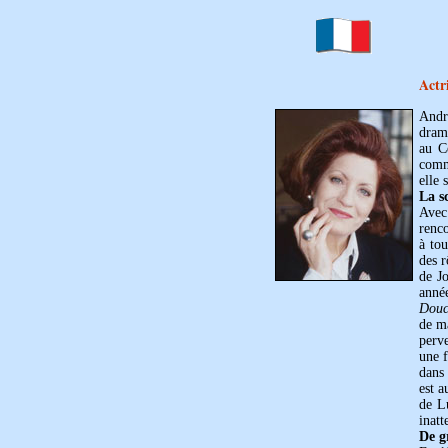
Actr
Andr
drama
au C
comm
elle 
La s
Avec 
renco
à tou
des 
de J
anné
Douc
de ma
perv
une 
dan
est a
de L
inatt
De g