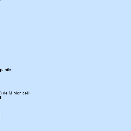
panile
)
de M Monicelli
l
r