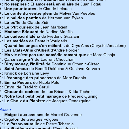
8 :
No respires : El amor está en el aire
de Juan Potau
9 :
Une pour toutes
de Claude Lelouch
9 :
Le conte du ventre plein
de Melvin Van Peebles
0 :
Le bal des pantins
de Herman Van Eyken
0 :
La boîte
de Claude Zidi
3 :
Le p'tit curieux
de Jean Marbœuf
3 :
Madame Edouard
de Nadine Monfils
3 :
Le cadeau d'Eléna
de Frédéric Graziani
4 :
Les mariées
de Pantelis Voulgaris
4 :
Quand les anges s'en mêlent...
de Crys Ams (Chrystel Amsalem)
4 :
Les Etats-Unis d'Albert
d'André Forcier
7 :
Ma vie n'est pas une comédie romantique
de Marc Gibaja
7 :
Ça se soigne ?
de Laurent Chouchan
7 :
Dirty money, l'infiltré
de Dominique Othenin-Girard
5 :
Saint Amour
de Benoît Delépine & Gustave Kervern
6 :
Knock
de Lorraine Lévy
7 :
L'échange des princesses
de Marc Dugain
8 :
Emma Peeters
de Nicole Palo
2 :
Envol
de Frédéric Cerulli
2 :
Chœur de rockers
de Luc Bricault & Ida Techer
3 :
Notre tout petit petit mariage
de Frédéric Quiring
4 :
Le Choix du Pianiste
de Jacques Otmezguine
ision :
1 :
Maigret aux assises
de Marcel Cravenne
5 :
Cigalon
de Georges Folgoas
7 :
Le Passe-muraille
de Pierre Tchernia
9 :
La Stratégie du serpent
d'Yves Boisset