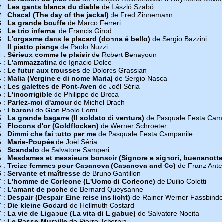
2 :
Les gants blancs du diable
de László Szabó
2 :
Chacal (The day of the jackal)
de Fred Zinnemann
3 :
La grande bouffe
de Marco Ferreri
3 :
Le trio infernal
de Francis Girod
3 :
L'orgasme dans le placard (donna é bello)
de Sergio Bazzini
4 :
Il piatto piange
de Paolo Nuzzi
4 :
Sérieux comme le plaisir
de Robert Benayoun
4 :
L'ammazzatina
de Ignacio Dolce
4 :
Le futur aux trousses
de Dolorès Grassian
4 :
Malia (Vergine e di nome Maria)
de Sergio Nasca
5 :
Les galettes de Pont-Aven
de Joël Séria
5 :
L'incorrigible
de Philippe de Broca
5 :
Parlez-moi d'amour
de Michel Drach
5 :
I baroni
de Gian Paolo Lomi
5 :
La grande bagarre (Il soldato di ventura)
de Pasquale Festa Cam
5 :
Flocons d'or (Goldflocken)
de Werner Schroeter
6 :
Dimmi che fai tutto per me
de Pasquale Festa Campanile
6 :
Marie-Poupée
de Joël Séria
6 :
Scandalo
de Salvatore Samperi
6 :
Mesdames et messieurs bonsoir (Signore e signori, buenanotte
6 :
Treize femmes pour Casanova (Casanova and Co)
de Franz Ante
6 :
Servante et maîtresse
de Bruno Gantillon
7 :
L'homme de Corleone (L'Uomo di Corleone)
de Duilio Coletti
7 :
L'amant de poche
de Bernard Queysanne
7 :
Despair (Despair Eine reise ins licht)
de Rainer Werner Fassbinde
7 :
Die kleine Godard
de Hellmuth Costard
7 :
La vie de Ligabue (La vita di Ligabue)
de Salvatore Nocita
7 :
Le Passe-Muraille
de Pierre Tchernia