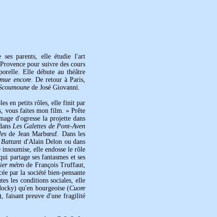
ses parents, elle étudie l'art
-Provence pour suivre des cours
orelle. Elle débute au théâtre
remue encore
. De retour à Paris,
Scoumoune
de José Giovanni.
s en petits rôles, elle finit par
, vous faites mon film. » Prête
image d'ogresse la projette dans
 dans
Les Galettes de Pont-Aven
les
de Jean Marbœuf. Dans les
 Battant
d'Alain Delon ou dans
 insoumise, elle endosse le rôle
qui partage ses fantasmes et ses
ier métro
de François Truffaut,
e par la société bien-pensante
s les conditions sociales, elle
cky) qu'en bourgeoise (
Cuore
, faisant preuve d'une fragilité