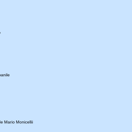
o
anile
e Mario Monicellii