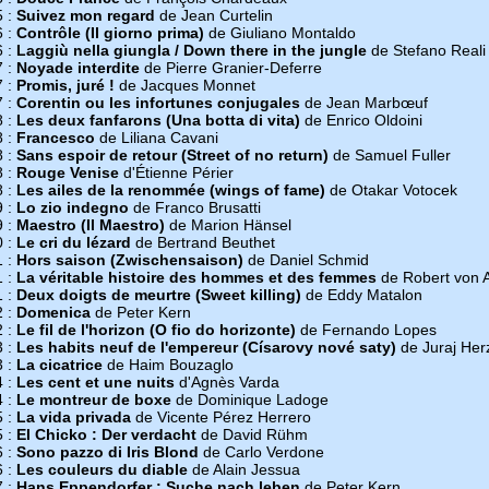
5 :
Suivez mon regard
de Jean Curtelin
6 :
Contrôle (Il giorno prima)
de Giuliano Montaldo
6 :
Laggiù nella giungla / Down there in the jungle
de Stefano Reali
7 :
Noyade interdite
de Pierre Granier-Deferre
7 :
Promis, juré !
de Jacques Monnet
7 :
Corentin ou les infortunes conjugales
de Jean Marbœuf
8 :
Les deux fanfarons (Una botta di vita)
de Enrico Oldoini
8 :
Francesco
de Liliana Cavani
8 :
Sans espoir de retour (Street of no return)
de Samuel Fuller
8 :
Rouge Venise
d'Étienne Périer
8 :
Les ailes de la renommée (wings of fame)
de Otakar Votocek
9 :
Lo zio indegno
de Franco Brusatti
9 :
Maestro (Il Maestro)
de Marion Hänsel
0 :
Le cri du lézard
de Bertrand Beuthet
1 :
Hors saison (Zwischensaison)
de Daniel Schmid
1 :
La véritable histoire des hommes et des femmes
de Robert von 
1 :
Deux doigts de meurtre (Sweet killing)
de Eddy Matalon
2 :
Domenica
de Peter Kern
2 :
Le fil de l'horizon (O fio do horizonte)
de Fernando Lopes
3 :
Les habits neuf de l'empereur (Císarovy nové saty)
de Juraj Her
3 :
La cicatrice
de Haim Bouzaglo
4 :
Les cent et une nuits
d'Agnès Varda
4 :
Le montreur de boxe
de Dominique Ladoge
5 :
La vida privada
de Vicente Pérez Herrero
5 :
El Chicko : Der verdacht
de David Rühm
6 :
Sono pazzo di Iris Blond
de Carlo Verdone
6 :
Les couleurs du diable
de Alain Jessua
7 :
Hans Eppendorfer : Suche nach leben
de Peter Kern