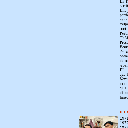
En 1
carri
Elle 
part
reno
toujo
sont
Peebl
Théâ
Prés
Femm
du v
obti
de n
rebe
Elle 
que 
Neve
manq
qu'e
disp
liais
FIL
197
197
197