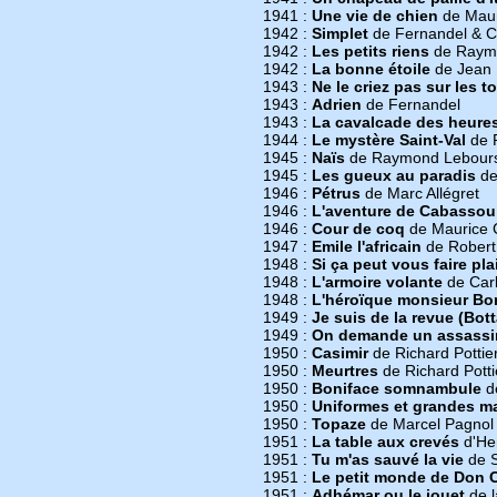
1941 :
Une vie de chien
de Mau
1942 :
Simplet
de Fernandel & C
1942 :
Les petits riens
de Raymo
1942 :
La bonne étoile
de Jean 
1943 :
Ne le criez pas sur les to
1943 :
Adrien
de Fernandel
1943 :
La cavalcade des heure
1944 :
Le mystère Saint-Val
de 
1945 :
Naïs
de Raymond Lebours
1945 :
Les gueux au paradis
de
1946 :
Pétrus
de Marc Allégret
1946 :
L'aventure de Cabassou
1946 :
Cour de coq
de Maurice 
1947 :
Emile l'africain
de Robert
1948 :
Si ça peut vous faire plai
1948 :
L'armoire volante
de Car
1948 :
L'héroïque monsieur Bo
1949 :
Je suis de la revue (Bott
1949 :
On demande un assassi
1950 :
Casimir
de Richard Pottie
1950 :
Meurtres
de Richard Potti
1950 :
Boniface somnambule
d
1950 :
Uniformes et grandes 
1950 :
Topaze
de Marcel Pagnol
1951 :
La table aux crevés
d'Hen
1951 :
Tu m'as sauvé la vie
de S
1951 :
Le petit monde de Don 
1951 :
Adhémar ou le jouet
de l