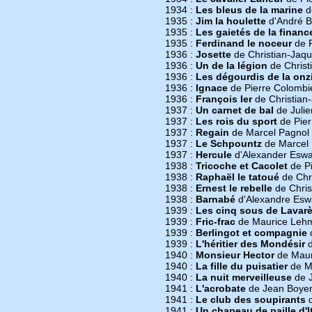
1934 :
Les bleus de la marine
d
1935 :
Jim la houlette
d'André B
1935 :
Les gaietés de la financ
1935 :
Ferdinand le noceur
de R
1936 :
Josette
de Christian-Jaq
1936 :
Un de la légion
de Christ
1936 :
Les dégourdis de la on
1936 :
Ignace
de Pierre Colombi
1936 :
François Ier
de Christian
1937 :
Un carnet de bal
de Julie
1937 :
Les rois du sport
de Pier
1937 :
Regain
de Marcel Pagnol
1937 :
Le Schpountz
de Marcel 
1937 :
Hercule
d'Alexander Eswa
1938 :
Tricoche et Cacolet
de Pi
1938 :
Raphaël le tatoué
de Chr
1938 :
Ernest le rebelle
de Chris
1938 :
Barnabé
d'Alexandre Esw
1939 :
Les cinq sous de Lavar
1939 :
Fric-frac
de Maurice Lehm
1939 :
Berlingot et compagnie
1939 :
L'héritier des Mondésir
d
1940 :
Monsieur Hector
de Mau
1940 :
La fille du puisatier
de M
1940 :
La nuit merveilleuse
de J
1941 :
L'acrobate
de Jean Boye
1941 :
Le club des soupirants
d
1941 :
Un chapeau de paille d'It