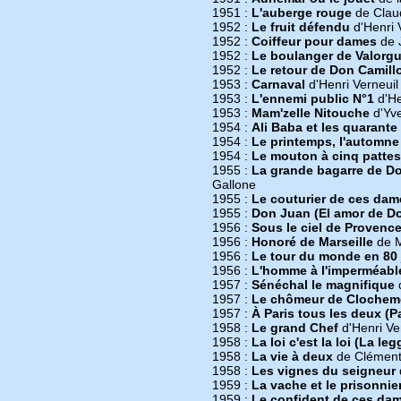
1951 :
L'auberge rouge
de Clau
1952 :
Le fruit défendu
d'Henri 
1952 :
Coiffeur pour dames
de 
1952 :
Le boulanger de Valorg
1952 :
Le retour de Don Camill
1953 :
Carnaval
d'Henri Verneuil
1953 :
L'ennemi public N°1
d'He
1953 :
Mam'zelle Nitouche
d'Yve
1954 :
Ali Baba et les quarante
1954 :
Le printemps, l'automne 
1954 :
Le mouton à cinq pattes
1955 :
La grande bagarre de Do
Gallone
1955 :
Le couturier de ces dam
1955 :
Don Juan (El amor de D
1956 :
Sous le ciel de Provence
1956 :
Honoré de Marseille
de 
1956 :
Le tour du monde en 80 
1956 :
L'homme à l'imperméabl
1957 :
Sénéchal le magnifique
1957 :
Le chômeur de Clochem
1957 :
À Paris tous les deux (P
1958 :
Le grand Chef
d'Henri Ve
1958 :
La loi c'est la loi (La le
1958 :
La vie à deux
de Clément
1958 :
Les vignes du seigneur
1959 :
La vache et le prisonnie
1959 :
Le confident de ces da