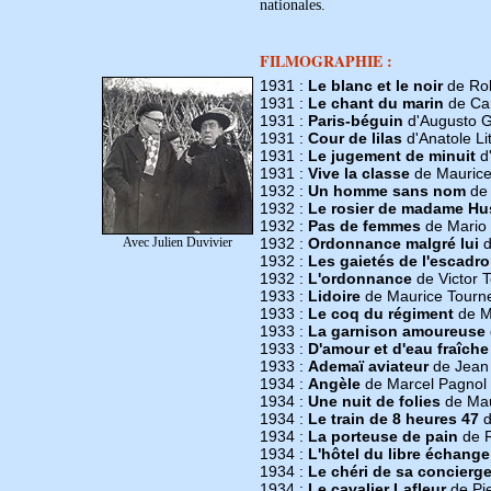
nationales.
FILMOGRAPHIE :
1931 :
Le blanc et le noir
de Rob
1931 :
Le chant du marin
de Ca
1931 :
Paris-béguin
d'Augusto 
1931 :
Cour de lilas
d'Anatole Li
1931 :
Le jugement de minuit
d'
1931 :
Vive la classe
de Mauric
1932 :
Un homme sans nom
de 
1932 :
Le rosier de madame H
1932 :
Pas de femmes
de Mario
Avec Julien Duvivier
1932 :
Ordonnance malgré lui
d
1932 :
Les gaietés de l'escadr
1932 :
L'ordonnance
de Victor 
1933 :
Lidoire
de Maurice Tourn
1933 :
Le coq du régiment
de M
1933 :
La garnison amoureuse
1933 :
D'amour et d'eau fraîche
1933 :
Ademaï aviateur
de Jean 
1934 :
Angèle
de Marcel Pagnol
1934 :
Une nuit de folies
de Ma
1934 :
Le train de 8 heures 47
d
1934 :
La porteuse de pain
de R
1934 :
L'hôtel du libre échange
1934 :
Le chéri de sa concierg
1934 :
Le cavalier Lafleur
de Pi