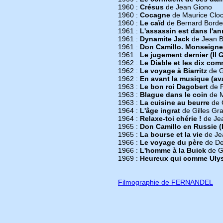
1960 :
Crésus
de Jean Giono
1960 :
Cocagne
de Maurice Clo
1960 :
Le caïd
de Bernard Borde
1961 :
L'assassin est dans l'an
1961 :
Dynamite Jack
de Jean B
1961 :
Don Camillo. Monseigne
1961 :
Le jugement dernier (Il 
1962 :
Le Diable et les dix c
1962 :
Le voyage à Biarritz
de G
1962 :
En avant la musique (ava
1963 :
Le bon roi Dagobert
de P
1963 :
Blague dans le coin
de M
1963 :
La cuisine au beurre
de G
1964 :
L'âge ingrat
de Gilles Gra
1964 :
Relaxe-toi chérie !
de Je
1965 :
Don Camillo en Russie (
1965 :
La bourse et la vie
de Je
1966 :
Le voyage du père
de De
1966 :
L'homme à la Buick
de Gi
1969 :
Heureux qui comme Uly
Filmographie de FERNANDEL