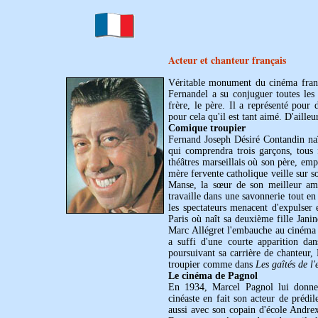
Acteur et chanteur français
Véritable monument du cinéma franç
Fernandel a su conjuguer toutes les 
frère, le père. Il a représenté pour
pour cela qu'il est tant aimé. D'ailleu
Comique troupier
Fernand Joseph Désiré Contandin naî
qui comprendra trois garçons, tous f
théâtres marseillais où son père, em
mère fervente catholique veille sur s
Manse, la sœur de son meilleur ami.
travaille dans une savonnerie tout en
les spectateurs menacent d'expulser 
Paris où naît sa deuxième fille Jani
Marc Allégret l'embauche au cinéma e
a suffi d'une courte apparition da
poursuivant sa carrière de chanteur,
troupier comme dans
Les gaîtés de l
Le cinéma de Pagnol
En 1934, Marcel Pagnol lui donne l
cinéaste en fait son acteur de prédil
aussi avec son copain d'école Andr