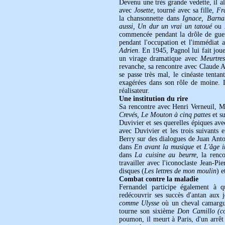
Devenu une très grande vedette, il al
avec
Josette
, tourné avec sa fille,
Fr
la chansonnette dans
Ignace, Barna
aussi, Un dur un vrai un tatoué
ou
commencée pendant la drôle de guerr
pendant l'occupation et l'immédiat 
Adrien
. En 1945, Pagnol lui fait jou
un virage dramatique avec
Meurtres
revanche, sa rencontre avec Claude 
se passe très mal, le cinéaste tent
exagérées dans son rôle de moine. L
réalisateur.
Une institution du rire
Sa rencontre avec Henri Verneuil, Ma
Crevés, Le Mouton à cinq pattes
et s
Duvivier et ses querelles épiques av
avec Duvivier et les trois suivants
Berry sur des dialogues de Juan Anto
dans
En avant la musique
et
L'âge i
dans
La cuisine au beurre
, la renc
travailler avec l'iconoclaste Jean-P
disques (
Les lettres de mon moulin
) 
Combat contre la maladie
Fernandel participe également à 
redécouvrir ses succès d'antan aux 
comme Ulysse
où un cheval camargu
tourne son sixième
Don Camillo (con
poumon, il meurt à Paris, d'un arrêt