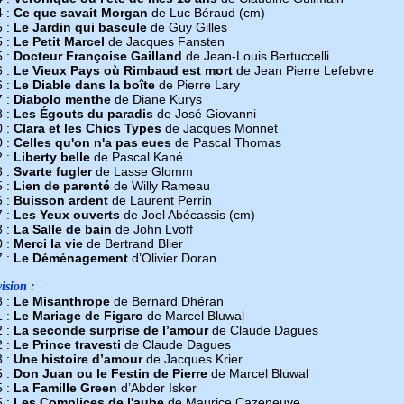
4 :
Ce que savait Morgan
de Luc Béraud (cm)
5 :
Le Jardin qui bascule
de Guy Gilles
5 :
Le Petit Marcel
de Jacques Fansten
5 :
Docteur Françoise Gailland
de Jean-Louis Bertuccelli
6 :
Le Vieux Pays où Rimbaud est mort
de Jean Pierre Lefebvre
6 :
Le Diable dans la boîte
de Pierre Lary
7 :
Diabolo menthe
de Diane Kurys
8 :
Les Égouts du paradis
de José Giovanni
0 :
Clara et les Chics Types
de Jacques Monnet
0 :
Celles qu'on n'a pas eues
de Pascal Thomas
2 :
Liberty belle
de Pascal Kané
3 :
Svarte fugler
de Lasse Glomm
5 :
Lien de parenté
de Willy Rameau
6 :
Buisson ardent
de Laurent Perrin
7 :
Les Yeux ouverts
de Joel Abécassis (cm)
8 :
La Salle de bain
de John Lvoff
0 :
Merci la vie
de Bertrand Blier
7 :
Le Déménagement
d’Olivier Doran
ision :
8 :
Le Misanthrope
de Bernard Dhéran
1 :
Le Mariage de Figaro
de Marcel Bluwal
2 :
La seconde surprise de l’amour
de Claude Dagues
2 :
Le Prince travesti
de Claude Dagues
3 :
Une histoire d’amour
de Jacques Krier
5 :
Don Juan ou le Festin de Pierre
de Marcel Bluwal
5 :
La Famille Green
d’Abder Isker
5 :
Les Complices de l'aube
de Maurice Cazeneuve