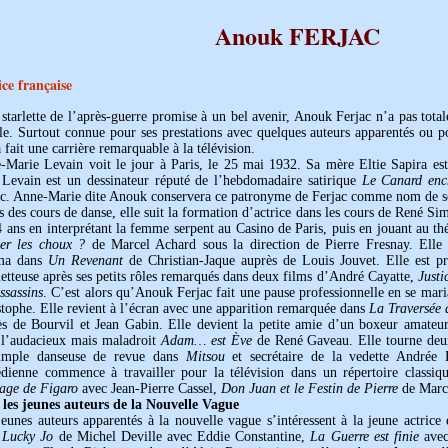
Anouk FERJAC
ice française
 starlette de l’après-guerre promise à un bel avenir, Anouk Ferjac n’a pas tot
le. Surtout connue pour ses prestations avec quelques auteurs apparentés ou p
a fait une carrière remarquable à la télévision.
-Marie Levain voit le jour à Paris, le 25 mai 1932. Sa mère Eltie Sapira es
 Levain est un dessinateur réputé de l’hebdomadaire satirique
Le Canard enc
ac. Anne-Marie dite Anouk conservera ce patronyme de Ferjac comme nom de s
 des cours de danse, elle suit la formation d’actrice dans les cours de René Si
 ans en interprétant la femme serpent au Casino de Paris, puis en jouant au t
ter les choux ?
de Marcel Achard sous la direction de Pierre Fresnay. Elle 
ma dans
Un Revenant
de Christian-Jaque auprès de Louis Jouvet. Elle est p
etteuse après ses petits rôles remarqués dans deux films d’André Cayatte,
Justi
ssassins
. C’est alors qu’Anouk Ferjac fait une pause professionnelle en se mari
tophe. Elle revient à l’écran avec une apparition remarquée dans
La Traversée 
ès de Bourvil et Jean Gabin. Elle devient la petite amie d’un boxeur amate
 l’audacieux mais maladroit
Adam… est Ève
de René Gaveau. Elle tourne deux
imple danseuse de revue dans
Mitsou
et secrétaire de la vedette Andrée
dienne commence à travailler pour la télévision dans un répertoire class
age de Figaro
avec Jean-Pierre Cassel,
Don Juan et le Festin de Pierre
de Marce
 les jeunes auteurs de la Nouvelle Vague
eunes auteurs apparentés à la nouvelle vague s’intéressent à la jeune actrice é
i
Lucky Jo
de Michel Deville avec Eddie Constantine,
La Guerre est finie
avec