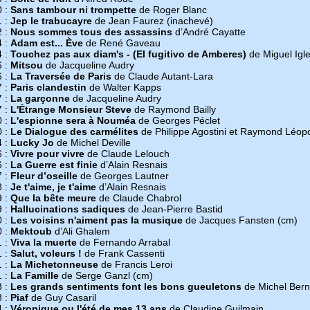
0 :
Sans tambour ni trompette
de Roger Blanc
1 :
Jep le trabucayre
de Jean Faurez (inachevé)
2 :
Nous sommes tous des assassins
d’André Cayatte
4 :
Adam est... Ève
de René Gaveau
4 :
Touchez pas aux diam's - (El fugitivo de Amberes)
de Miguel Igl
6 :
Mitsou
de Jacqueline Audry
6 :
La Traversée de Paris
de Claude Autant-Lara
7 :
Paris clandestin
de Walter Kapps
7 :
La garçonne
de Jacqueline Audry
7 :
L'Étrange Monsieur Steve
de Raymond Bailly
0 :
L'espionne sera à Nouméa
de Georges Péclet
0 :
Le Dialogue des carmélites
de Philippe Agostini et Raymond Léop
4 :
Lucky Jo
de Michel Deville
6 :
Vivre pour vivre
de Claude Lelouch
6 :
La Guerre est finie
d’Alain Resnais
7 :
Fleur d’oseille
de Georges Lautner
8 :
Je t'aime, je t'aime
d’Alain Resnais
9 :
Que la bête meure
de Claude Chabrol
9 :
Hallucinations sadiques
de Jean-Pierre Bastid
0 :
Les voisins n'aiment pas la musique
de Jacques Fansten (cm)
0 :
Mektoub
d’Ali Ghalem
1 :
Viva la muerte
de Fernando Arrabal
1 :
Salut, voleurs !
de Frank Cassenti
1 :
La Michetonneuse
de Francis Leroi
1 :
La Famille
de Serge Ganzl (cm)
3 :
Les grands sentiments font les bons gueuletons
de Michel Bern
3 :
Piaf
de Guy Casaril
4 :
Véronique ou l'été de mes 13 ans
de Claudine Guilmain