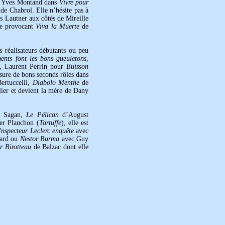
d’Yves Montand dans
Vivre pour
de Chabrol. Elle n’hésite pas à
 Lautner aux côtés de Mireille
 le provocant
Viva la Muerte
de
 réalisateurs débutants ou peu
ents font les bons gueuletons
,
, Laurent Perrin pour
Buisson
ssure de bons seconds rôles dans
ertuccelli,
Diabolo Menthe
de
ier et devient la mère de Dany
e Sagan,
Le Pélican
d’August
er Planchon (
Tartuffe
), elle est
Inspecteur Leclerc enquête
avec
hard ou
Nestor Burma
avec Guy
r Birotteau
de Balzac dont elle