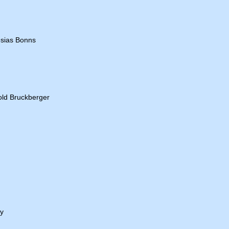
esias Bonns
old Bruckberger
y