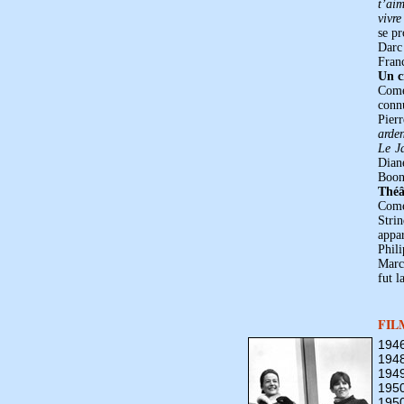
t’ai
vivre
se p
Darc
Franc
Un c
Comé
conn
Pier
arde
Le J
Dian
Boon
Théâ
Comé
Stri
appar
Phil
Marc
fut l
FIL
194
194
194
195
195