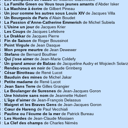
5 :
La Famille Green ou Vous tous jeunes amants
d’Abder Isker
6 :
La Machine à écrire
de Gilbert Pineau
6 :
Un jour comme les autres sous Louis XIV
de Jacques Villa
9 :
Un Bourgeois de Paris
d’Alain Boudet
9 :
La Passion d’Anne-Catherine Emmerich
de Michel Subiela
0 :
L’Usine un jour
de Jacques Krier
1 :
Les Coups
de Jacques Lefebvre
3 :
Le Drakkar
de Jacques Pierre
3 :
Fin de Saison
de Roger Boussinot
3 :
Point Virgule
de Jean Dasque
4 :
Mon propre meurtre
de Jean Dewewer
4 :
Stefano
de Bernard Bouthier
6 :
Qui j’ose aimer
de Jean-Marie Coldefy
7 :
Un grand amour de Balzac
de Jacqueline Audry et Wojciech Solarz
7 :
Rendez-vous en noir
de Claude Grinberg
7 :
César Birotteau
de René Lucot
9 :
Bauduin des mines
de Michel Jakar
9 :
Petite madame
de René Lucot
0 :
Jean Sans Terre
de Gilles Grangier
1 :
Le Boulanger de Suresnes
de Jean-Jacques Goron
1 :
Une histoire sans nom
de Jeannette Hubert
1 :
L’âge d’aimer
de Jean-François Delassus
2 :
Maigret et les Braves Gens
de Jean-Jacques Goron
4 :
Cœur de Hareng
de Paul Vecchiali
4 :
Pauline ou l’écume de la mer
de Patrick Bureau
0 :
Les Hordes
de Jean-Claude Missiaen
8 :
La Clef des champs
de Charles Némès