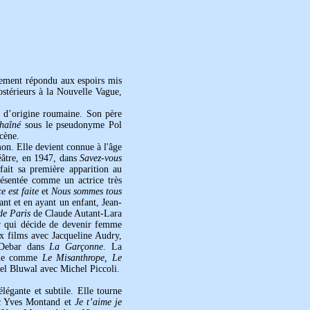
alement répondu aux espoirs mis
ostérieurs à la Nouvelle Vague,
t d’origine roumaine. Son père
haîné
sous le pseudonyme Pol
cène.
mon. Elle devient connue à l'âge
héâtre, en 1947, dans
Savez-vous
fait sa première apparition au
résentée comme un actrice très
ce est faite
et
Nous sommes tous
ant et en ayant un enfant, Jean-
de Paris
de Claude Autant-Lara
ur qui décide de devenir femme
 films avec Jacqueline Audry,
 Debar dans
La Garçonne
. La
ique comme
Le Misanthrope, Le
l Bluwal avec Michel Piccoli.
légante et subtile. Elle tourne
 Yves Montand et
Je t’aime je