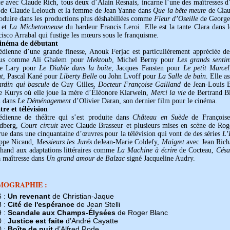
me
avec Claude Rich, tous deux d’Alain Resnais, incarne l’une des maîtresses 
de Claude Lelouch et la femme de Jean Yanne dans
Que la bête meure
de Clau
roduire dans les productions plus déshabillées comme
Fleur d’Oseille
de Georges
 et
La Michetonneuse
du hardeur Francis Leroi. Elle est la tante Clara dans
isco Arrabal qui fustige les mœurs sous le franquisme.
inéma de débutant
dienne d’une grande finesse, Anouk Ferjac est particulièrement appréciée des
us comme Ali Ghalem pour
Mektoub
, Michel Berny pour
Les grands sentim
re Lary pour
Le Diable dans la boîte
, Jacques Fansten pour
Le petit Marcel
nt
, Pascal Kané pour
Liberty Belle
ou John Lvoff pour
La Salle de bain
. Elle a
ardin qui bascule
de Guy Gilles,
Docteur Françoise Gailland
de Jean-Louis B
e Kurys où elle joue la mère d’Éléonore Klarwein,
Merci la vie
de Bertrand Bl
 dans
Le Déménagement
d’Olivier Daran, son dernier film pour le cinéma.
tre et télévision
dienne de théâtre qui s’est produite dans
Château en Suède
de François
ndberg,
Court circuit
avec Claude Brasseur et plusieurs mises en scène de Rog
ue dans une cinquantaine d’œuvres pour la télévision qui vont de des séries
L’
ippe Nicaud,
Messieurs les Jurés
deJean-Marie Coldefy,
Maigret
avec Jean Ric
hand aux adaptations littéraires comme
La Machine à écrire
de Cocteau,
Césa
a maîtresse dans
Un grand amour de Balzac
signé Jacqueline Audry.
MOGRAPHIE :
6 :
Un revenant
de Christian-Jaque
8 :
Cité de l'espérance
de Jean Stelli
9 :
Scandale aux Champs-Élysées
de Roger Blanc
0 :
Justice est faite
d’André Cayatte
0 :
Boîte de nuit
d’Alfred Rode