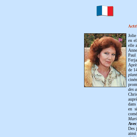
Actr
Jolie
en el
elle 
Anne
Paul
Ferj
Après
de 14
plan
ciné
prom
des a
Chris
aupr
dans
en s
comé
Mari
Avec
Des j
ains