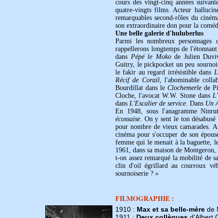
cours des vingt-cinq années suivant
quatre-vingts films. Acteur hallucin
remarquables second-rôles du cinéma 
son extraordinaire don pour la coméd
Une belle galerie d'huluberlus
Parmi les nombreux personnages qu
rappellerons longtemps de l'étonnan
dans
Pépé le Moko
de Julien Duviv
Guitry, le pickpocket un peu sourno
le fakir au regard irrésistible dans
L
Récif de Corail
, l'abominable colla
Bourdillat dans le
Clochemerle
de Pi
Cloche, l'avocat W.W. Stone dans
L
dans
L'Escalier de service
. Dans
Un A
En 1948, sous l'anagramme Ninrut
écossaise
. On y sent le ton désabusé 
pour nombre de vieux camarades. A
cinéma pour s'occuper de son épouse
femme qui le menait à la baguette, le
1961, dans sa maison de Montgeron,
t-on assez remarqué la mobilité de s
clin d'oil égrillard au courroux v
sournoiserie ? »
FILMOGRAPHIE :
1910 :
Max et sa belle-mère
de 
1911 :
Deux collègues
d'Albert 