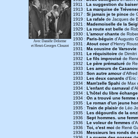
1911 :
La suggestion du baiser
1913 :
La marquise de Trévene
1917 :
Si jamais je te pince
de 
1919 :
La rafale
de Jacques de B
1921 :
Mademoiselle de la Seigl
1929 :
La route est belle
de Rob
1930 :
L'amour chante
de Rober
1930 :
Paris-béguin
d'Augusto 
Avec Danièle Delorme
1931 :
Atout cour
d'Henry Rouss
et Henri-Georges Clouzot
1931 :
Ma cousine de Varsovie
1931 :
Le réquisitoire
de Dimitri
1932 :
Le fils improvisé
de René
1932 :
Le père prématuré
de Re
1933 :
Les amours de Casanov
1933 :
Son autre amour
d'Alfre
1933 :
Les deux canards
d'Eric
1934 :
Mam'zelle Spahi
de Max d
1934 :
L'enfant du carnaval
d'Al
1934 :
L'hôtel du libre échange
1934 :
On a trouvé une femme 
1935 :
Le roman d'un jeune h
1935 :
Train de plaisir
de Léo J
1935 :
Les dégourdis de la on
1936 :
Sept hommes. une fem
1936 :
Le voleur de femmes
d'A
1936 :
Toi, c'est moi
de René Gu
1936 :
Messieurs les ronds de 
1936 :
La guerre des gosses
de