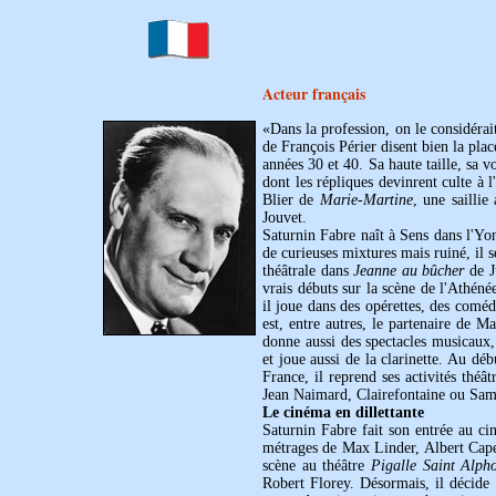
Acteur français
«Dans la profession, on le considéra
de François Périer disent bien la plac
années 30 et 40. Sa haute taille, sa 
dont les répliques devinrent culte à 
Blier de
Marie-Martine
, une saillie
Jouvet.
Saturnin Fabre naît à Sens dans l'Yon
de curieuses mixtures mais ruiné, il 
théâtrale dans
Jeanne au bûcher
de Ju
vrais débuts sur la scène de l'Athéné
il joue dans des opérettes, des coméd
est, entre autres, le partenaire de M
donne aussi des spectacles musicaux,
et joue aussi de la clarinette. Au d
France, il reprend ses activités théât
Jean Naimard, Clairefontaine ou Sam
Le cinéma en dillettante
Saturnin Fabre fait son entrée au ci
métrages de Max Linder, Albert Cape
scène au théâtre
Pigalle Saint Alph
Robert Florey. Désormais, il décide 