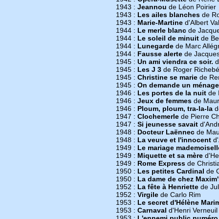
1943 :
Jeannou
de Léon Poirier
1943 :
Les ailes blanches
de Ro
1943 :
Marie-Martine
d'Albert Va
1944 :
Le merle blanc
de Jacque
1944 :
Le soleil de minuit
de Be
1944 :
Lunegarde
de Marc Allég
1944 :
Fausse alerte
de Jacques 
1945 :
Un ami viendra ce soir.
d
1945 :
Les J 3
de Roger Richeb
1945 :
Christine se marie
de Ren
1945 :
On demande un ménage
1946 :
Les portes de la nuit
de 
1946 :
Jeux de femmes
de Maur
1946 :
Ploum, ploum, tra-la-la
d
1947 :
Clochemerle
de Pierre C
1947 :
Si jeunesse savait
d'Andr
1948 :
Docteur Laënnec
de Mau
1948 :
La veuve et l'innocent
d'
1949 :
Le mariage mademoisel
1949 :
Miquette et sa mère
d'He
1949 :
Rome Express
de Christi
1950 :
Les petites Cardinal
de G
1950 :
La dame de chez Maxim'
1952 :
La fête à Henriette
de Jul
1952 :
Virgile
de Carlo Rim
1953 :
Le secret d'Hélène Mar
1953 :
Carnaval
d'Henri Verneuil
1953 :
L'ennemi public numéro