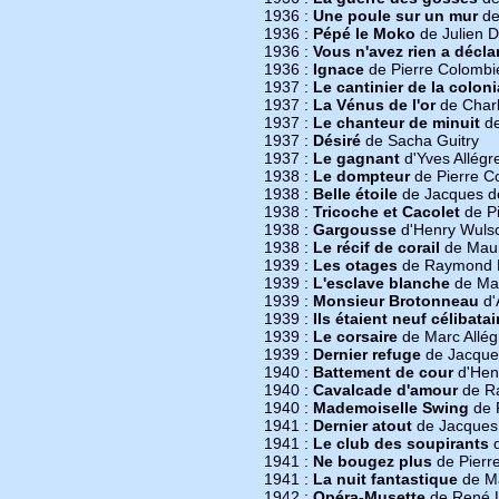
1936 :
Une poule sur un mur
de
1936 :
Pépé le Moko
de Julien D
1936 :
Vous n'avez rien a décla
1936 :
Ignace
de Pierre Colombi
1937 :
Le cantinier de la colon
1937 :
La Vénus de l'or
de Char
1937 :
Le chanteur de minuit
de
1937 :
Désiré
de Sacha Guitry
1937 :
Le gagnant
d'Yves Allégr
1938 :
Le dompteur
de Pierre C
1938 :
Belle étoile
de Jacques de
1938 :
Tricoche et Cacolet
de Pi
1938 :
Gargousse
d'Henry Wuls
1938 :
Le récif de corail
de Maur
1939 :
Les otages
de Raymond 
1939 :
L'esclave blanche
de Mar
1939 :
Monsieur Brotonneau
d'
1939 :
Ils étaient neuf célibatai
1939 :
Le corsaire
de Marc Allég
1939 :
Dernier refuge
de Jacque
1940 :
Battement de cour
d'Hen
1940 :
Cavalcade d'amour
de R
1940 :
Mademoiselle Swing
de R
1941 :
Dernier atout
de Jacques
1941 :
Le club des soupirants
d
1941 :
Ne bougez plus
de Pierr
1941 :
La nuit fantastique
de Ma
1942 :
Opéra-Musette
de René L