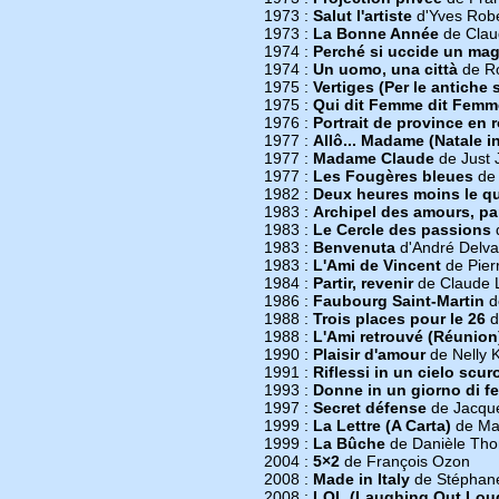
1973 :
Salut l'artiste
d'Yves Robe
1973 :
La Bonne Année
de Clau
1974 :
Perché si uccide un mag
1974 :
Un uomo, una città
de Ro
1975 :
Vertiges (Per le antiche 
1975 :
Qui dit Femme dit Femm
1976 :
Portrait de province en r
1977 :
Allô... Madame (Natale 
1977 :
Madame Claude
de Just 
1977 :
Les Fougères bleues
de 
1982 :
Deux heures moins le qu
1983 :
Archipel des amours, par
1983 :
Le Cercle des passions
1983 :
Benvenuta
d'André Delv
1983 :
L'Ami de Vincent
de Pier
1984 :
Partir, revenir
de Claude 
1986 :
Faubourg Saint-Martin
d
1988 :
Trois places pour le 26
d
1988 :
L'Ami retrouvé (Réunion
1990 :
Plaisir d'amour
de Nelly 
1991 :
Riflessi in un cielo scur
1993 :
Donne in un giorno di f
1997 :
Secret défense
de Jacque
1999 :
La Lettre (A Carta)
de Man
1999 :
La Bûche
de Danièle Th
2004 :
5×2
de François Ozon
2008 :
Made in Italy
de Stéphane
2008 :
LOL (Laughing Out Lou