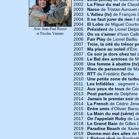
2002 :
La Fleur du mal
de Claud
2003 :
Narco
de Tristan Aurouet e
2003 :
L'Adieu (tv)
de François L
2004 :
Il ne faut jurer de rien !
d
2004 :
El Lobo
de Miguel Courto
Avec Jean-Paul Rouve
2005 :
Président
de Lionel Delp
et Nicolas Vannier
2006 :
On va s'aimer
d'Ivan Cal
2006 :
Fair Play
de Lionel Bailliu
2007 :
Troie, la cité du trésor
2007 :
Ma place au soleil
d'Éric
2007 :
Ce soir je dors chez toi
d
2008 :
Le Bal des actrices
de M
2008 :
Une femme à abattre (tv)
2009 :
Rien de personnel
de Ma
2009 :
RTT
de Frédéric Berthe
2010 :
Une petite zone de turb
2011 :
Les Infidèles
, segment «
2012 :
Aux yeux de tous
de Céd
2013 :
Post partum
de Delphine
2014 :
Jamais le premier soir
de
2014 :
La French
de Cédric Jim
2015 :
Entre amis
d'Olivier Baro
2016 :
La Main du mal (série)
de
2017 :
On l'appelait Ruby
de La
2018 :
Le Grand Bain
de Gilles 
2019 :
Paradise Beach
de Xavier
2019 :
Donne-moi des ailes
de N
2020 :
L'Enfant rêvé
de Raphaël