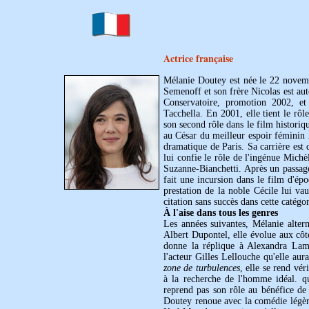
Actrice française
Mélanie Doutey est née le 22 novemb
Semenoff et son frère Nicolas est aut
Conservatoire, promotion 2002, 
Tacchella. En 2001, elle tient le rô
son second rôle dans le film historiq
au César du meilleur espoir féminin 
dramatique de Paris. Sa carrière est
lui confie le rôle de l'ingénue Mich
Suzanne-Bianchetti. Après un passage
fait une incursion dans le film d'é
prestation de la noble Cécile lui v
citation sans succès dans cette catégor
À l'aise dans tous les genres
Les années suivantes, Mélanie altern
Albert Dupontel, elle évolue aux cô
donne la réplique à Alexandra La
l'acteur Gilles Lellouche qu'elle aur
zone de turbulences
, elle se rend vé
à la recherche de l'homme idéal. qu
reprend pas son rôle au bénéfice de 
Doutey renoue avec la comédie légère