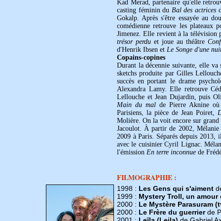
Kad Merad, partenaire qu'elle retrou
casting féminin du
Bal des actrices
d
Gokalp. Après s'être essayée au do
comédienne retrouve les plateaux po
Jimenez. Elle revient à la télévision
trésor perdu
et joue au théâtre
Conf
d'Henrik Ibsen et
Le Songe d'une nuit
Copains-copines
Durant la décennie suivante, elle va
sketchs produite par Gilles Lellouc
succès en portant le drame psycho
Alexandra Lamy. Elle retrouve Céd
Lellouche et Jean Dujardin, puis O
Main du mal
de Pierre Aknine où e
Parisiens, la pièce de Jean Poiret,
D
Molière. On la voit encore sur grand
Jacoulot. À partir de 2002, Mélanie 
2009 à Paris. Séparés depuis 2013, il
avec le cuisinier Cyril Lignac. Mélan
l'émission
En terre inconnue
de Frédé
FILMOGRAPHIE :
1998 :
Les Gens qui s'aiment
de
1999 :
Mystery Troll, un amour
2000 :
Le Mystère Parasuram (t
2000 :
Le Frère du guerrier
de Pi
2001 :
Leïla (Leila)
de Gabriel Ax