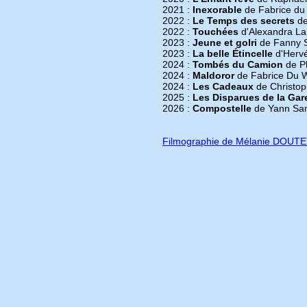
2021 :
Inexorable
de Fabrice du
2022 :
Le Temps des secrets
de
2022 :
Touchées
d'Alexandra La
2023 :
Jeune et golri
de Fanny Si
2023 :
La belle Étincelle
d'Hervé
2024 :
Tombés du Camion
de Ph
2024 :
Maldoror
de Fabrice Du 
2024 :
Les Cadeaux
de Christop
2025 :
Les Disparues de la Gar
2026 :
Compostelle
de Yann Sa
Filmographie de Mélanie DOUT